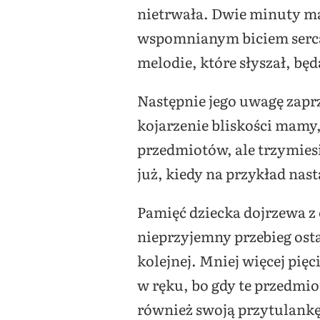
nietrwała. Dwie minuty m
wspomnianym biciem serca 
melodie, które słyszał, bę
Następnie jego uwagę zaprz
kojarzenie bliskości mamy,
przedmiotów, ale trzymies
już, kiedy na przykład nas
Pamięć dziecka dojrzewa z
nieprzyjemny przebieg ostat
kolejnej. Mniej więcej pię
w ręku, bo gdy te przedmi
również swoją przytulankę,