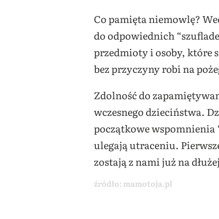
Co pamięta niemowlę? We
do odpowiednich “szufladek
przedmioty i osoby, które 
bez przyczyny robi na pożeg
Zdolność do zapamiętywan
wczesnego dzieciństwa. Dzi
początkowe wspomnienia “
ulegają utraceniu. Pierws
zostają z nami już na dłuże
źródło:
mamotoja.pl
Co pamięta niemowlę?