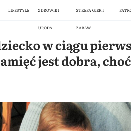
LIFESTYLE
ZDROWIE I
STREFA GIER I
PATR
URODA
ZABAW
dziecko w ciągu pierw
pamięć jest dobra, cho