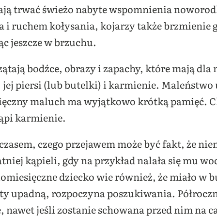
ają trwać świeżo nabyte wspomnienia noworodk
i ruchem kołysania, kojarzy także brzmienie g
dąc jeszcze w brzuchu.
ątają bodźce, obrazy i zapachy, które mają dla
 jej piersi (lub butelki) i karmienie. Maleństw
ięczny maluch ma wyjątkowo krótką pamięć. Ch
tąpi karmienie.
 czasem, czego przejawem może być fakt, że ni
niej kąpieli, gdy na przykład nalała się mu wod
ciomiesięczne dziecko wie również, że miało w 
oty upadną, rozpoczyna poszukiwania. Półroc
 nawet jeśli zostanie schowana przed nim na c