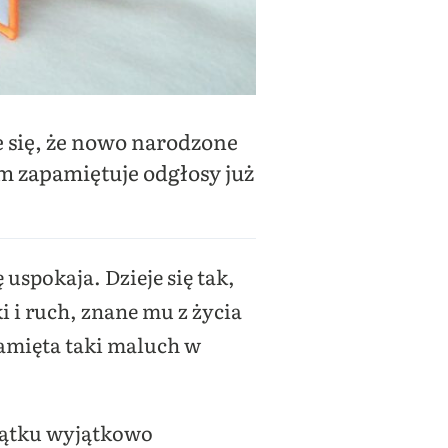
 się, że nowo narodzone
m zapamiętuje odgłosy już
 uspokaja. Dzieje się tak,
 i ruch, znane mu z życia
pamięta taki maluch w
zątku wyjątkowo