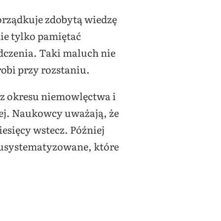
rządkuje zdobytą wiedzę
nie tylko pamiętać
adczenia. Taki maluch nie
robi przy rozstaniu.
z okresu niemowlęctwa i
ęcej. Naukowcy uważają, że
sięcy wstecz. Później
 usystematyzowane, które