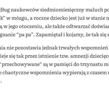
dług naukowców siedmiomiesięczny maluch po
” w mózgu, a roczne dziecko jest już w stanie 
są w jego otoczeniu, ale także odtwarzać doświ
nanie “pa pa”. Zapamiętał i kojarzy, że tak się 
ia nie pozostawia jednak trwałych wspomnień 
eje się tak przez istnienie tzw. amnezji dzieci
przechowywane“ są w pamięci do trzynastu mie
ze chaotyczne wspomnienia wypierają z czasem
j.