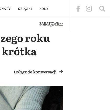
ONATY
KSIĄŻKI
KODY
RABATOWE
3 lutego 2022
szego roku
ć krótka
Dołącz do konwersacji