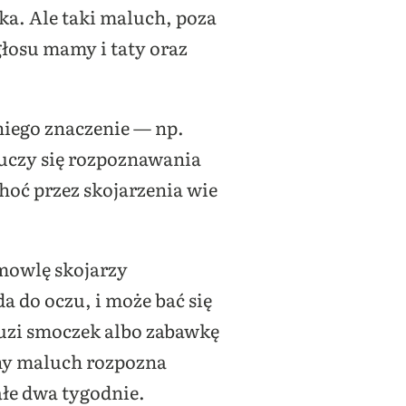
a. Ale taki maluch, poza
łosu mamy i taty oraz
 niego znaczenie — np.
o uczy się rozpoznawania
oć przez skojarzenia wie
emowlę skojarzy
a do oczu, i może bać się
buzi smoczek albo zabawkę
zny maluch rozpozna
ałe dwa tygodnie.