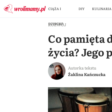
CIĄŻA I
DIY
KULINARIA
DZIECKO
ROZWÓJ
Co pamięta 
życia? Jego 
Autorka tekstu
Żaklina Kańczucka