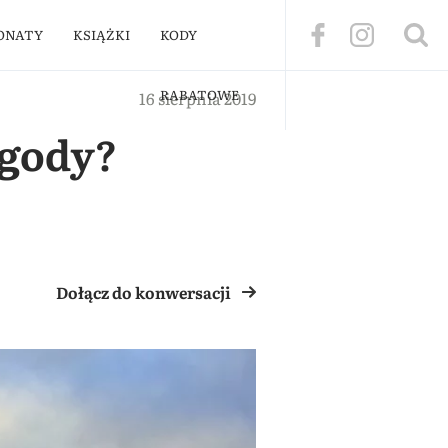
ONATY
KSIĄŻKI
KODY
RABATOWE
16 sierpnia 2019
ogody?
Dołącz do konwersacji