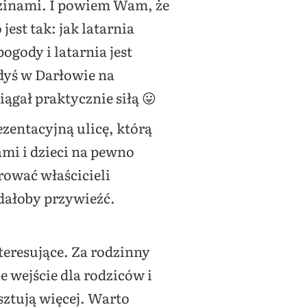
dzinami. I powiem Wam, że
jest tak: jak latarnia
ogody i latarnia jest
edyś w Darłowie na
ągał praktycznie siłą 😛
zentacyjną ulicę, którą
mi i dzieci na pewno
rować właścicieli
dałoby przywieźć.
nteresujące. Za rodzinny
 wejście dla rodziców i
sztują więcej. Warto