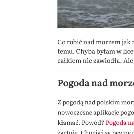
Co robić nad morzem jak n
temu. Chyba byłam w lice
całkiem nie zawiodła. Al
Pogoda nad morz
Z pogodą nad polskim morz
nowoczesne aplikacje pogod
kłamać. Powód?
Pogoda n
żartuję. Chociaż są pewne 