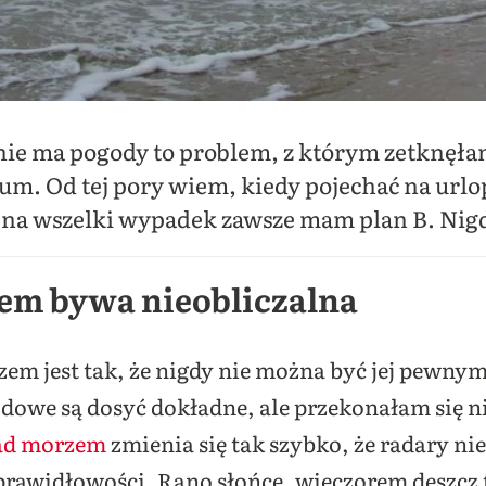
ie ma pogody to problem, z którym zetknęłam 
um. Od tej pory wiem, kiedy pojechać na urlo
e na wszelki wypadek zawsze mam plan B. Ni
em bywa nieobliczalna
em jest tak, że nigdy nie można być jej pewnym
owe są dosyć dokładne, ale przekonałam się nie 
ad morzem
zmienia się tak szybko, że radary nie 
prawidłowości. Rano słońce, wieczorem deszcz t