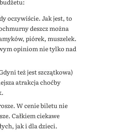
 budżetu:
y oczywiście. Jak jest, to
 pochmurny deszcz można
 kamyków, piórek, muszelek.
owym opiniom nie tylko nad
.
Gdyni też jest szczątkowa)
ejsza atrakcja choćby
k.
rosze. W cenie biletu nie
wsze. Całkiem ciekawe
ch, jak i dla dzieci.