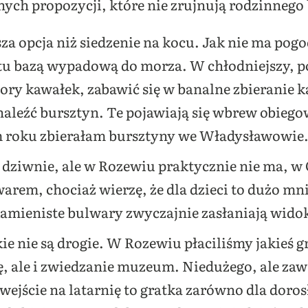
nych propozycji, które nie zrujnują rodzinnego
za opcja niż siedzenie na kocu. Jak nie ma pogod
rostu bazą wypadową do morza. W chłodniejszy,
pory kawałek, zabawić się w banalne zbieranie
naleźć bursztyn. Te pojawiają się wbrew obieg
 roku zbierałam bursztyny we Władysławowie
 dziwnie, ale w Rozewiu praktycznie nie ma, w 
rem, chociaż wierzę, że dla dzieci to dużo mni
amieniste bulwary zwyczajnie zasłaniają wido
ie nie są drogie. W Rozewiu płaciliśmy jakieś g
ię, ale i zwiedzanie muzeum. Niedużego, ale za
ejście na latarnię to gratka zarówno dla dorosły