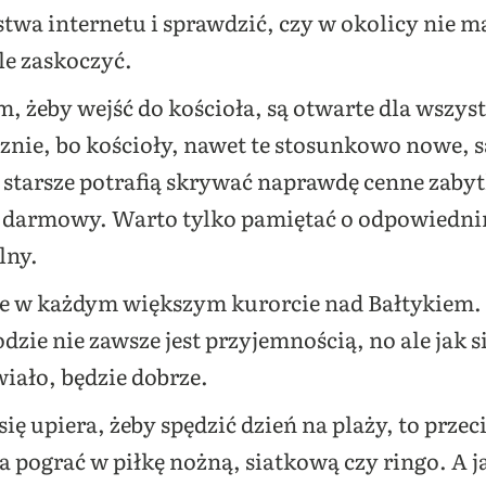
stwa internetu i sprawdzić, czy w okolicy nie ma
e zaskoczyć.
m, żeby wejść do kościoła, są otwarte dla wszys
słusznie, bo kościoły, nawet te stosunkowo nowe,
 starsze potrafią skrywać naprawdę cenne zaby
 darmowy. Warto tylko pamiętać o odpowiednim
lny.
ie w każdym większym kurorcie nad Bałtykiem
zie nie zawsze jest przyjemnością, no ale jak się
iało, będzie dobrze.
ię upiera, żeby spędzić dzień na plaży, to przeci
a pograć w piłkę nożną, siatkową czy ringo. A j