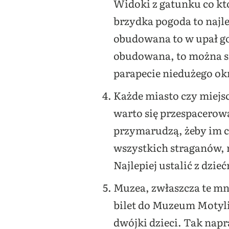
Widoki z gatunku co kt
brzydka pogoda to najlep
obudowana to w upał gor
obudowana, to można sie
parapecie niedużego okn
Każde miasto czy miejs
warto się przespacerow
przymarudzą, żeby im c
wszystkich straganów, 
Najlepiej ustalić z dzi
Muzea, zwłaszcza te mni
bilet do Muzeum Motyli 
dwójki dzieci. Tak napr