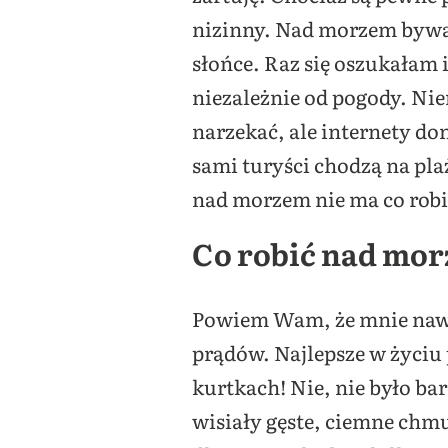
nizinny. Nad morzem bywa 
słońce. Raz się oszukałam i
niezależnie od pogody. Ni
narzekać, ale internety don
sami turyści chodzą na pla
nad morzem nie ma co rob
Co robić nad mor
Powiem Wam, że mnie nawet
prądów. Najlepsze w życiu 
kurtkach! Nie, nie było bar
wisiały gęste, ciemne chm