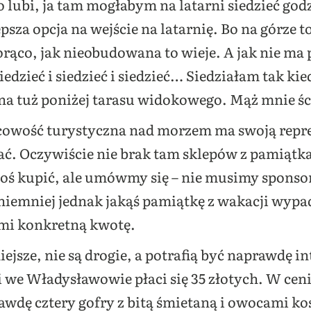
o lubi, ja tam mogłabym na latarni siedzieć go
sza opcja na wejście na latarnię. Bo na górze to 
ąco, jak nieobudowana to wieje. A jak nie ma p
dzieć i siedzieć i siedzieć… Siedziałam tak ki
a tuż poniżej tarasu widokowego. Mąż mnie ści
cowość turystyczna nad morzem ma swoją repre
ać. Oczywiście nie brak tam sklepów z pamiątka
oś kupić, ale umówmy się – nie musimy sponso
niemniej jednak jakąś pamiątkę z wakacji wypa
ećmi konkretną kwotę.
ejsze, nie są drogie, a potrafią być naprawdę i
we Władysławowie płaci się 35 złotych. W cenie
awdę cztery gofry z bitą śmietaną i owocami ko