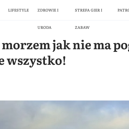
LIFESTYLE
ZDROWIE I
STREFA GIER I
PATR
URODA
ZABAW
d morzem jak nie ma p
e wszystko!