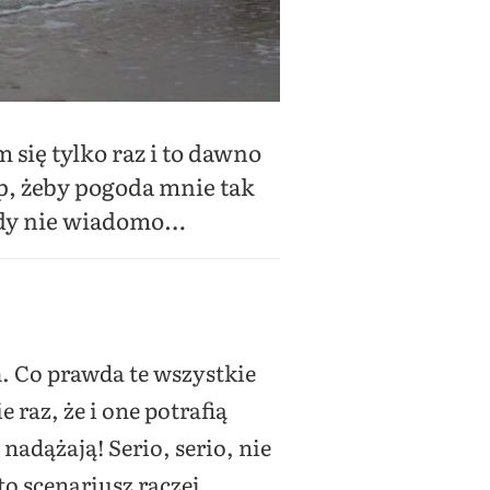
się tylko raz i to dawno
p, żeby pogoda mnie tak
gdy nie wiadomo…
. Co prawda te wszystkie
raz, że i one potrafią
nadążają! Serio, serio, nie
o scenariusz raczej