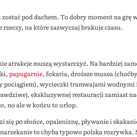
u zostać pod dachem. To dobry moment na grę 
rzeczy, na które zazwyczaj brakuje czasu.
akie atrakcje muszą wystarczyć. Na bardziej za
ki,
papugarnie
, fokaria, droższe muzea (choć
dy pociągiem), wycieczki tramwajami wodnymi 
 prawdziwej, ekskluzywnej restauracji zamiast 
o, no ale w końcu to urlop.
zi się po słońce, opaleniznę, pływanie i skakan
i narzekanie to chyba typowo polska rozrywka. S