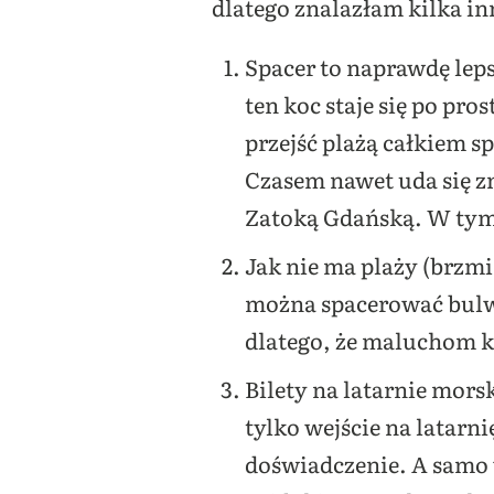
dlatego znalazłam kilka in
Spacer to naprawdę leps
ten koc staje się po p
przejść plażą całkiem s
Czasem nawet uda się z
Zatoką Gdańską. W tym
Jak nie ma plaży (brzmi
można spacerować bulwa
dlatego, że maluchom k
Bilety na latarnie morsk
tylko wejście na latarn
doświadczenie. A samo w