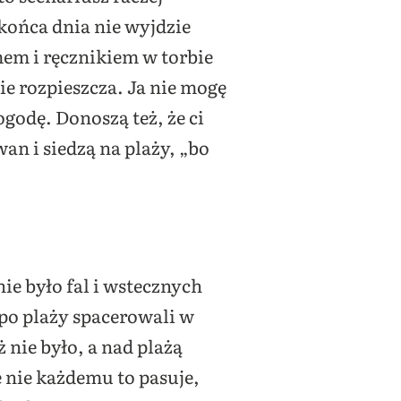
końca dnia nie wyjdzie
umem i ręcznikiem w torbie
e rozpieszcza. Ja nie mogę
ogodę. Donoszą też, że ci
an i siedzą na plaży, „bo
e było fal i wstecznych
 po plaży spacerowali w
 nie było, a nad plażą
 nie każdemu to pasuje,