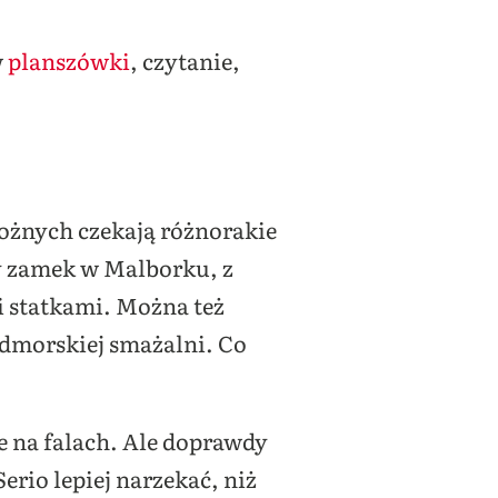
w
planszówki
, czytanie,
możnych czekają różnorakie
by zamek w Malborku, z
i statkami. Można też
nadmorskiej smażalni. Co
ie na falach. Ale doprawdy
erio lepiej narzekać, niż