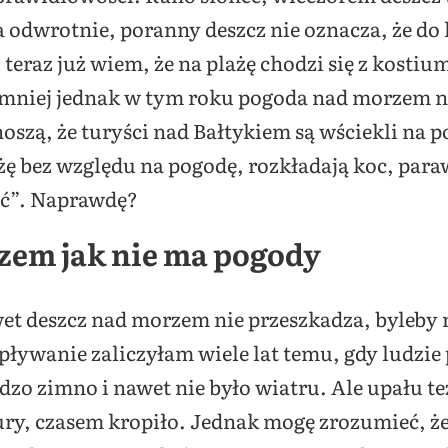
odwrotnie, poranny deszcz nie oznacza, że do 
 teraz już wiem, że na plażę chodzi się z kosti
emniej jednak w tym roku pogoda nad morzem ni
oszą, że turyści nad Bałtykiem są wściekli na p
żę bez względu na pogodę, rozkładają koc, paraw
ić”. Naprawdę?
zem jak nie ma pogody
 deszcz nad morzem nie przeszkadza, byleby ni
pływanie zaliczyłam wiele lat temu, gdy ludzie
dzo zimno i nawet nie było wiatru. Ale upału też
ury, czasem kropiło. Jednak mogę zrozumieć, że