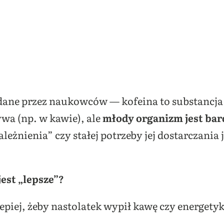
badane przez naukowców — kofeina to substancja
wa (np. w kawie), ale
młody organizm jest bard
ależnienia” czy stałej potrzeby jej dostarczania
est „lepsze”?
lepiej, żeby nastolatek wypił kawę czy energety