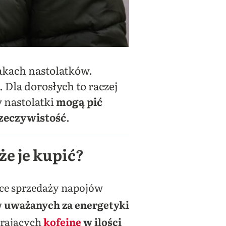
akach nastolatków.
 Dla dorosłych to raczej
y nastolatki
mogą pić
rzeczywistość
.
że je kupić?
ące sprzedaży napojów
 uważanych za energetyki
erających
kofeinę
w ilości