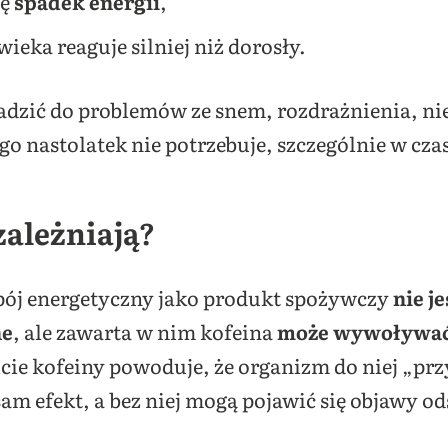
ię
spadek energii
,
eka reaguje silniej niż dorosły.
dzić do problemów ze snem, rozdrażnienia, nie
go nastolatek nie potrzebuje, szczególnie w cza
zależniają?
pój energetyczny jako produkt spożywczy
nie j
ne
, ale zawarta w nim kofeina
może wywoływać 
icie kofeiny powoduje, że organizm do niej „pr
 sam efekt, a bez niej mogą pojawić się objawy od