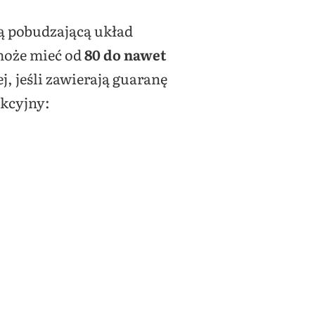
ją pobudzającą układ
może mieć od
80 do nawet
, jeśli zawierają guaranę
akcyjny: