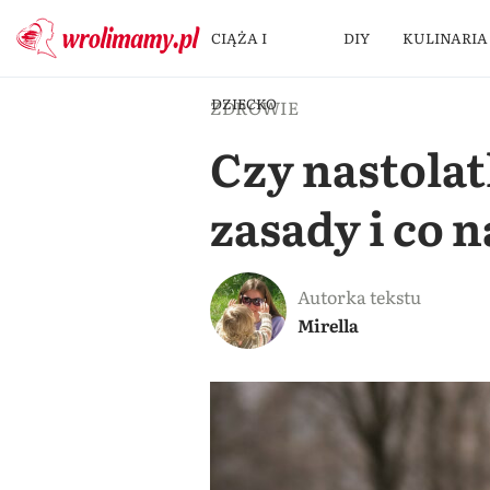
CIĄŻA I
DIY
KULINARIA
DZIECKO
ZDROWIE
Czy nastolat
zasady i co 
Autorka tekstu
Mirella