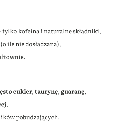
 tylko kofeina i naturalne składniki,
(o ile nie dosładzana),
ałtownie.
zęsto cukier, taurynę, guaranę
,
ej
,
ników pobudzających.