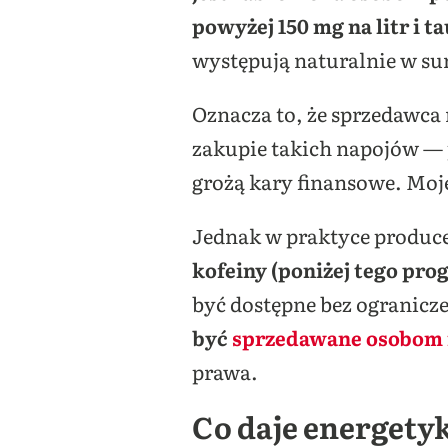
powyżej 150 mg na litr i t
występują naturalnie w s
Oznacza to, że sprzedawca
zakupie takich napojów — p
grożą kary finansowe. Moje 
Jednak w praktyce produce
kofeiny (poniżej tego pro
być dostępne bez ogranicz
być
sprzedawane osobom 
prawa.
Co daje energetyk