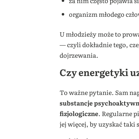
za nim często pojawia s
organizm młodego człowi
U młodzieży może to prowa
— czyli dokładnie tego, cze
dojrzewania.
Czy energetyki u
To ważne pytanie. Sam na
substancje psychoaktyw
fizjologiczne
. Regularne p
jej więcej, by uzyskać taki