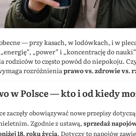
hobecne — przy kasach, w lodówkach, i w plec
„energię”, „power” i „koncentrację do nauki”.
dla rodziców to często powód do niepokoju. Cz
wymaga rozróżnienia
prawo vs. zdrowie vs. 
o w Polsce — kto i od kiedy mo
olsce zaczęły obowiązywać nowe przepisy dotycz
ieletnim. Zgodnie z ustawą,
sprzedaż napojów
niżej 18. roku życia
. Dotyczy to napojów zawi