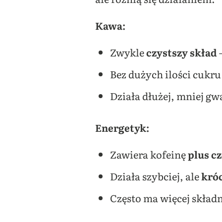
Kawa:
Zwykle
czystszy skład
–
Bez dużych ilości cukru 
Działa dłużej, mniej gw
Energetyk:
Zawiera kofeinę
plus c
Działa szybciej, ale
króc
Często ma więcej skład