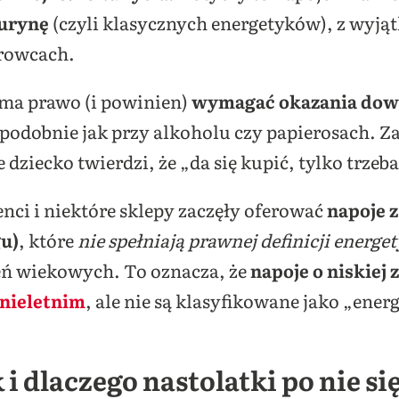
aurynę
(czyli klasycznych energetyków), z wyjąt
urowcach.
 ma prawo (i powinien)
wymagać okazania dow
odobnie jak przy alkoholu czy papierosach. Za 
dziecko twierdzi, że „da się kupić, tylko trzeb
nci i niektóre sklepy zaczęły oferować
napoje z
gu)
, które
nie spełniają prawnej definicji energe
eń wiekowych. To oznacza, że
napoje o niskiej
nieletnim
, ale nie są klasyfikowane jako „ene
 i dlaczego nastolatki po nie si