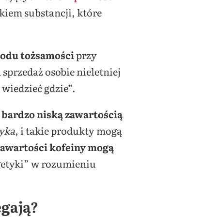
kiem substancji, które
odu tożsamości
przy
sprzedaż osobie nieletniej
a wiedzieć gdzie”.
 bardzo niską zawartością
tyka
, i takie produkty mogą
 zawartości kofeiny mogą
rgetyki” w rozumieniu
ęgają?