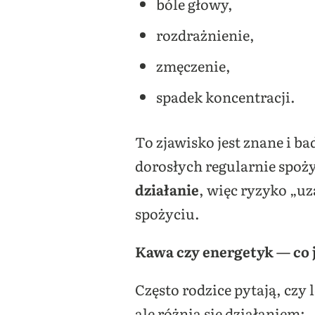
bóle głowy,
rozdrażnienie,
zmęczenie,
spadek koncentracji.
To zjawisko jest znane i 
dorosłych regularnie spoży
działanie
, więc ryzyko „uz
spożyciu.
Kawa czy energetyk — co j
Często rodzice pytają, czy 
ale różnią się działaniem: