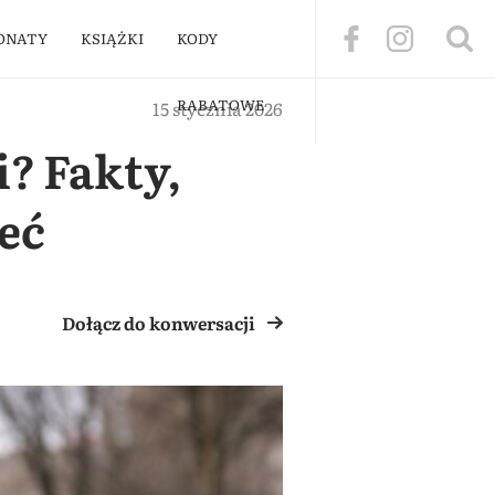
ONATY
KSIĄŻKI
KODY
RABATOWE
15 stycznia 2026
? Fakty,
eć
Dołącz do konwersacji