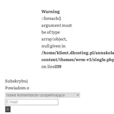
Warning
: foreach()
argument must
be of type
array|object,
null given in
/home/klient.dhosting.pl/annakol
content/themes/wrm-v3/single.ph
on line
239
Subskrybuj
Powiadom o