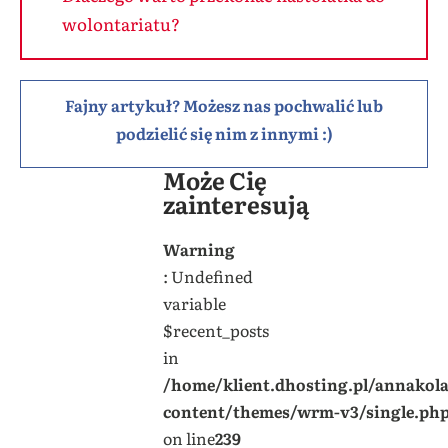
wolontariatu?
Fajny artykuł? Możesz nas pochwalić lub
podzielić się nim z innymi :)
Może Cię
zainteresują
Warning
: Undefined
variable
$recent_posts
in
/home/klient.dhosting.pl/annakol
content/themes/wrm-v3/single.ph
on line
239