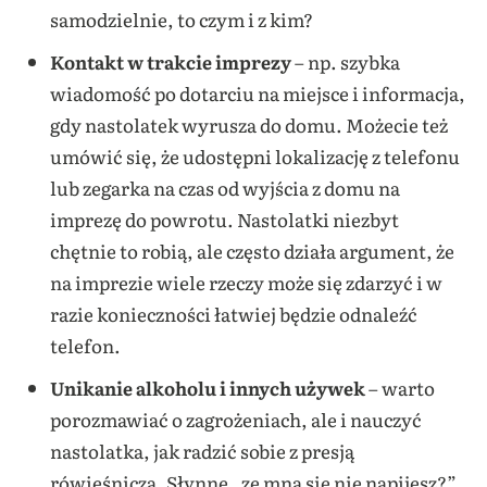
samodzielnie, to czym i z kim?
Kontakt w trakcie imprezy
– np. szybka
wiadomość po dotarciu na miejsce i informacja,
gdy nastolatek wyrusza do domu. Możecie też
umówić się, że udostępni lokalizację z telefonu
lub zegarka na czas od wyjścia z domu na
imprezę do powrotu. Nastolatki niezbyt
chętnie to robią, ale często działa argument, że
na imprezie wiele rzeczy może się zdarzyć i w
razie konieczności łatwiej będzie odnaleźć
telefon.
Unikanie alkoholu i innych używek
– warto
porozmawiać o zagrożeniach, ale i nauczyć
nastolatka, jak radzić sobie z presją
rówieśniczą. Słynne „ze mną się nie napijesz?”