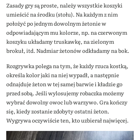
Zasady gry są proste, należy wszystkie koszyki
umieścić na środku (stołu). Na każdym z nim
położyć po jednym dowolnym żetonie w
odpowiadającym mu kolorze, np. na czerwonym
koszyku układamy truskawkę, na zielonym
brokuł, itd. Nadmiar żetonów odkładamy na bok.
Rozgrywka polega na tym, że każdy rzuca kostką,
określa kolor jaki na niej wypadł, a następnie
odnajduje żeton w tej samej barwie i kładzie go
przed sobą. Jeśli wylosujemy robaczka możemy
wybrać dowolny owoc lub warzywo. Gra kończy
się, kiedy zostanie zdobyty ostatni żeton.
Wygrywa oczywiście ten, kto uzbierał najwięcej.