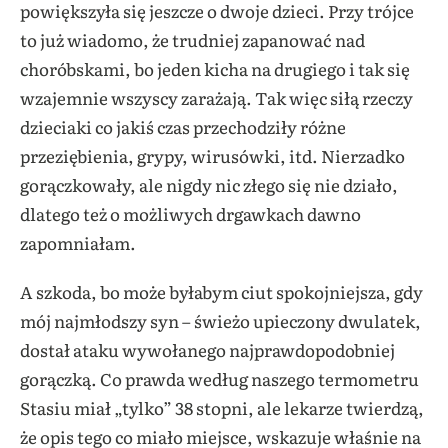
powiększyła się jeszcze o dwoje dzieci. Przy trójce
to już wiadomo, że trudniej zapanować nad
choróbskami, bo jeden kicha na drugiego i tak się
wzajemnie wszyscy zarażają. Tak więc siłą rzeczy
dzieciaki co jakiś czas przechodziły różne
przeziębienia, grypy, wirusówki, itd. Nierzadko
gorączkowały, ale nigdy nic złego się nie działo,
dlatego też o możliwych drgawkach dawno
zapomniałam.
A szkoda, bo może byłabym ciut spokojniejsza, gdy
mój najmłodszy syn – świeżo upieczony dwulatek,
dostał ataku wywołanego najprawdopodobniej
gorączką. Co prawda według naszego termometru
Stasiu miał „tylko” 38 stopni, ale lekarze twierdzą,
że opis tego co miało miejsce, wskazuje właśnie na