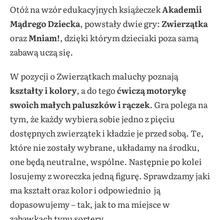
Otóż na wzór edukacyjnych książeczek
Akademii
Mądrego Dziecka
, powstały dwie gry:
Zwierzątka
oraz
Mniam!
, dzięki którym dzieciaki poza samą
zabawą uczą się.
W pozycji o Zwierzątkach maluchy poznają
kształty i kolory
, a do tego
ćwiczą motorykę
swoich małych paluszków i rączek
. Gra polega na
tym, że każdy wybiera sobie jedno z pięciu
dostępnych zwierzątek i kładzie je przed sobą. Te,
które nie zostały wybrane, układamy na środku,
one będą neutralne, wspólne. Następnie po kolei
losujemy z woreczka jedną figurę. Sprawdzamy jaki
ma kształt oraz kolor i odpowiednio ją
dopasowujemy – tak, jak to ma miejsce w
zabawkach typu sortery.