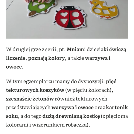
W drugiej grze z serii, pt.
Mniam!
dzieciaki
ćwiczą
liczenie
,
poznają kolory
, a także
warzywa i
owoce
.
W tym egzemplarzu mamy do dyspozycji:
pięć
tekturowych koszyków
(w pięciu kolorach),
szesnaście żetonów
również tekturowych
przedstawiających
warzywa i owoce
oraz
kartonik
soku
, a do tego
dużą drewnianą kostkę
(z pięcioma
kolorami i wizerunkiem robaczka).