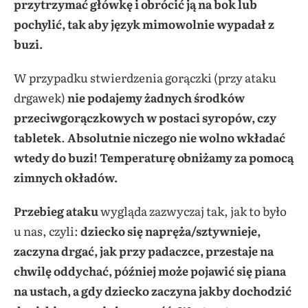
przytrzymać główkę i obrócić ją na bok lub
pochylić, tak aby język mimowolnie wypadał z
buzi.
W przypadku stwierdzenia gorączki (przy ataku
drgawek)
nie podajemy żadnych środków
przeciwgorączkowych w postaci syropów, czy
tabletek
.
Absolutnie niczego nie wolno wkładać
wtedy do buzi! Temperaturę obniżamy za pomocą
zimnych okładów.
Przebieg ataku
wygląda zazwyczaj tak, jak to było
u nas, czyli:
dziecko się napręża/sztywnieje,
zaczyna drgać, jak przy padaczce, przestaje na
chwilę oddychać, później może pojawić się piana
na ustach, a gdy dziecko zaczyna jakby dochodzić