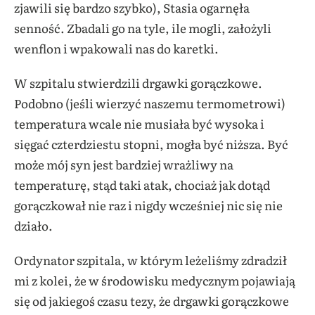
zjawili się bardzo szybko), Stasia ogarnęła
senność. Zbadali go na tyle, ile mogli, założyli
wenflon i wpakowali nas do karetki.
W szpitalu stwierdzili drgawki gorączkowe.
Podobno (jeśli wierzyć naszemu termometrowi)
temperatura wcale nie musiała być wysoka i
sięgać czterdziestu stopni, mogła być niższa. Być
może mój syn jest bardziej wrażliwy na
temperaturę, stąd taki atak, chociaż jak dotąd
gorączkował nie raz i nigdy wcześniej nic się nie
działo.
Ordynator szpitala, w którym leżeliśmy zdradził
mi z kolei, że w środowisku medycznym pojawiają
się od jakiegoś czasu tezy, że drgawki gorączkowe