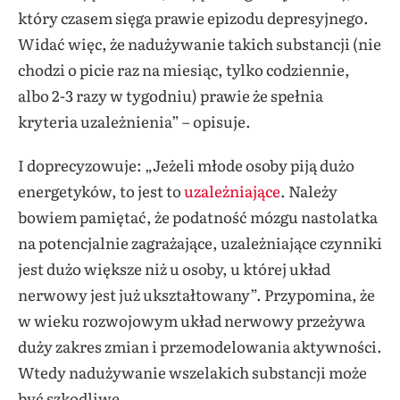
który czasem sięga prawie epizodu depresyjnego.
Widać więc, że nadużywanie takich substancji (nie
chodzi o picie raz na miesiąc, tylko codziennie,
albo 2-3 razy w tygodniu) prawie że spełnia
kryteria uzależnienia” – opisuje.
I doprecyzowuje: „Jeżeli młode osoby piją dużo
energetyków, to jest to
uzależniające
. Należy
bowiem pamiętać, że podatność mózgu nastolatka
na potencjalnie zagrażające, uzależniające czynniki
jest dużo większe niż u osoby, u której układ
nerwowy jest już ukształtowany”. Przypomina, że
w wieku rozwojowym układ nerwowy przeżywa
duży zakres zmian i przemodelowania aktywności.
Wtedy nadużywanie wszelakich substancji może
być szkodliwe.