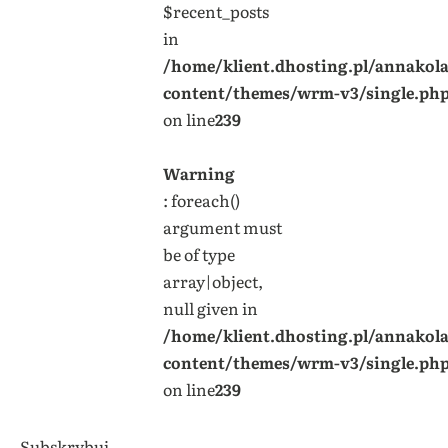
$recent_posts
in
/home/klient.dhosting.pl/annakol
content/themes/wrm-v3/single.ph
on line
239
Warning
: foreach()
argument must
be of type
array|object,
null given in
/home/klient.dhosting.pl/annakol
content/themes/wrm-v3/single.ph
on line
239
Subskrybuj