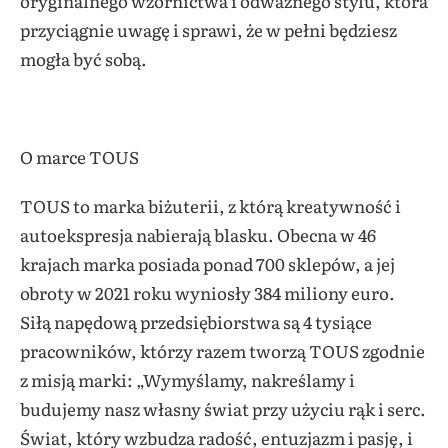
oryginalnego wzornictwa i odważnego stylu, która
przyciągnie uwagę i sprawi, że w pełni będziesz
mogła być sobą.
O marce TOUS
TOUS to marka biżuterii, z którą kreatywność i
autoekspresja nabierają blasku. Obecna w 46
krajach marka posiada ponad 700 sklepów, a jej
obroty w 2021 roku wyniosły 384 miliony euro.
Siłą napędową przedsiębiorstwa są 4 tysiące
pracowników, którzy razem tworzą TOUS zgodnie
z misją marki: „Wymyślamy, nakreślamy i
budujemy nasz własny świat przy użyciu rąk i serc.
Świat, który wzbudza radość, entuzjazm i pasję, i