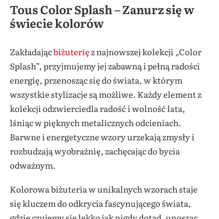
Tous Color Splash – Zanurz się w
świecie kolorów
Zakładając
biżuterię
z najnowszej kolekcji „Color
Splash”, przyjmujemy jej zabawną i pełną radości
energię, przenosząc się do świata, w którym
wszystkie stylizacje są możliwe. Każdy element z
kolekcji odzwierciedla radość i wolność lata,
lśniąc w pięknych metalicznych odcieniach.
Barwne i energetyczne wzory urzekają zmysły i
rozbudzają wyobraźnię, zachęcając do bycia
odważnym.
Kolorowa biżuteria w unikalnych wzorach staje
się kluczem do odkrycia fascynującego świata,
gdzie czujemy się lekko jak nigdy dotąd, unosząc