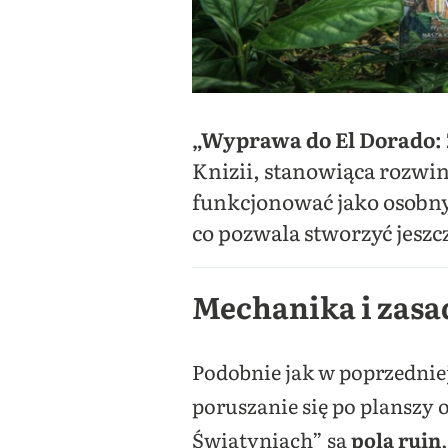
„Wyprawa do El Dorado: 
Knizii, stanowiąca rozwin
funkcjonować jako osobny
co pozwala stworzyć jeszc
Mechanika i zasa
Podobnie jak w poprzedniej
poruszanie się po planszy
Świątyniach” są
pola ruin