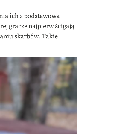
nia ich z podstawową
órej gracze najpierw ścigają
waniu skarbów. Takie