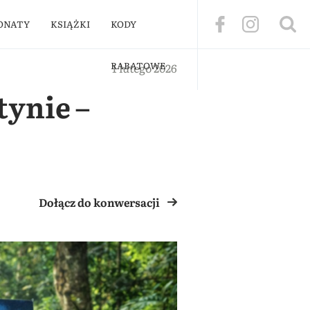
ONATY
KSIĄŻKI
KODY
RABATOWE
1 lutego 2026
tynie –
Dołącz do konwersacji