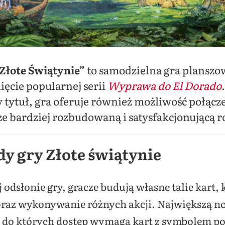
Złote Świątynie”
to samodzielna gra planszo
ięcie popularnej serii
Wyprawa do El Dorado
 tytuł, gra oferuje również możliwość połącz
ze bardziej rozbudowaną i satysfakcjonującą 
dy gry Złote świątynie
 odsłonie gry, gracze budują własne talie kart,
 oraz wykonywanie różnych akcji. Największą n
, do których dostęp wymaga kart z symbolem p