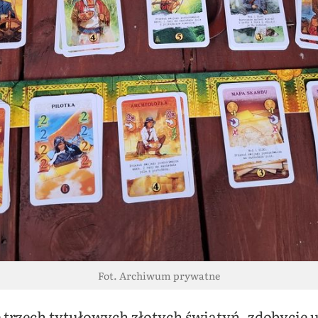
Fot. Archiwum prywatne
e trzech tytułowych złotych świątyń, zdobycie 