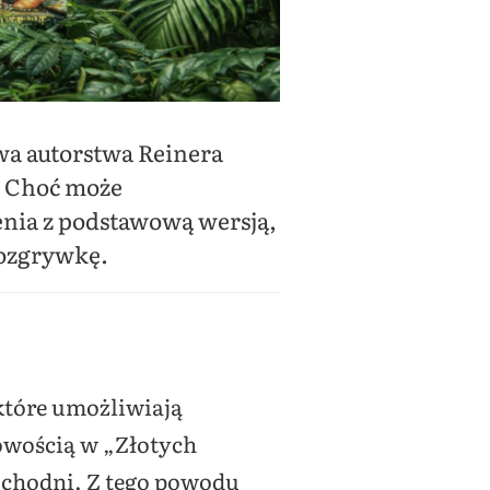
wa autorstwa Reinera
. Choć może
enia z podstawową wersją,
rozgrywkę.
 które umożliwiają
owością w „Złotych
ochodni. Z tego powodu