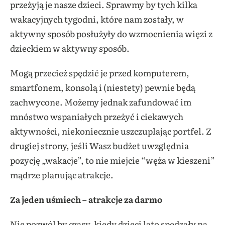
przeżyją je nasze dzieci. Sprawmy by tych kilka
wakacyjnych tygodni, które nam zostały, w
aktywny sposób posłużyły do wzmocnienia więzi z
dzieckiem w aktywny sposób.
Mogą przecież spędzić je przed komputerem,
smartfonem, konsolą i (niestety) pewnie będą
zachwycone. Możemy jednak zafundować im
mnóstwo wspaniałych przeżyć i ciekawych
aktywności, niekoniecznie uszczuplając portfel. Z
drugiej strony, jeśli Wasz budżet uwzględnia
pozycję „wakacje”, to nie miejcie “węża w kieszeni”
mądrze planując atrakcje.
Za jeden uśmiech – atrakcje za darmo
Nie pozwól by czasy, kiedy dzieci lato spędzały na