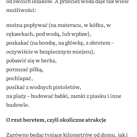
od swoich leżaków. A przecież woda daje tak wiele
możliwości:
można popływać (na materacu, w kółku, w
rękawkach, pod wodą, lub wpław),
poskakać (na bombę, na główkę, z obrotem –
oczywiście w bezpiecznym miejscu),
pobawić się w berka,
porzucać piłką,
pochlapać,
posikać z wodnych pistoletów,
na plaży – budować babki, zamki z piasku i inne
budowle.
O rzut beretem, czyli okoliczne atrakcje
Zarówno będąc tysiące kilometrów od domu, jak i