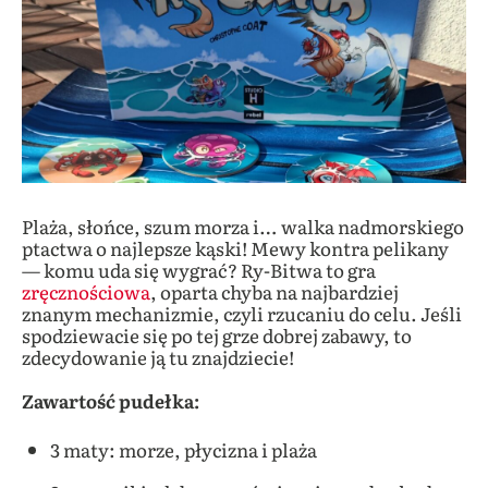
Plaża, słońce, szum morza i… walka nadmorskiego
ptactwa o najlepsze kąski! Mewy kontra pelikany
— komu uda się wygrać? Ry-Bitwa to gra
zręcznościowa
, oparta chyba na najbardziej
znanym mechanizmie, czyli rzucaniu do celu. Jeśli
spodziewacie się po tej grze dobrej zabawy, to
zdecydowanie ją tu znajdziecie!
Zawartość pudełka:
3 maty: morze, płycizna i plaża