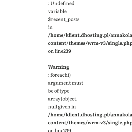
: Undefined
variable
$recent_posts
in
/home/klient.dhosting.pl/annakol
content/themes/wrm-v3/single.ph
on line
239
Warning
: foreach()
argument must
be of type
array|object,
null given in
/home/klient.dhosting.pl/annakol
content/themes/wrm-v3/single.ph
on line
239