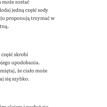
m może zostać
dodaj jedną część sody
oleju proponują trzymać w
tną.
 część skrobi
ojego upodobania.
amiętaj, że ciało może
j się szybko.
ę olejem i posłuż się