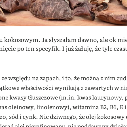
eju kokosowym. Ja słyszałam dawno, ale ok mi
ęcie po ten specyfik. I już żałuję, że tyle cza
ze względu na zapach, i to, że można z nim cuda
ątkowe właściwości wynikają z zawartych w nim
cone kwasy tłuszczowe (m.in. kwas laurynowy,
was oleinowy, linolenowy), witamina B2, B6, E i
zo, sód i cynk. Nic dziwnego, że olej kokosowy
bierać olej nierafinowany, nie poddawany dział