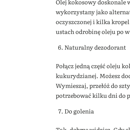
Olej kokosowy doskonale w
wykorzystany jako alternat
oczyszczonej i kilka krope
ustach odrobinę oleju po 
Naturalny dezodorant
Połącz jedną część oleju ko
kukurydzianej. Możesz dod
Wymieszaj, przełóż do sztyf
potrzebować kilku dni do p
Do golenia
Tak, dobrze widzisz. Gdy s