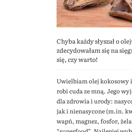
Chyba każdy słyszał o ol
zdecydowałam się na sięgni
się, czy warto!
Uwielbiam olej kokosowy i 
robi cuda ze mną. Jego wyj
dla zdrowia i urody: nasy
jak i nienasycone (m.in. k
wapń, magnez, fosfor, żela
“superfood”. Najlepiej wy