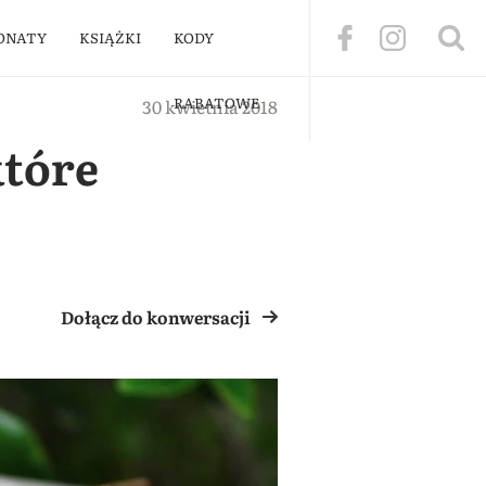
ONATY
KSIĄŻKI
KODY
RABATOWE
30 kwietnia 2018
które
Dołącz do konwersacji