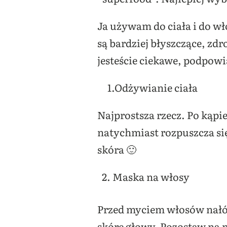
Ja używam do ciała i do w
są bardziej błyszczące, zd
jesteście ciekawe, podpow
1.Odżywianie ciała
Najprostsza rzecz. Po kąpi
natychmiast rozpuszcza się
skóra 🙂
Maska na włosy
Przed myciem włosów nałóż
skórę głowy. Pozostaw na 