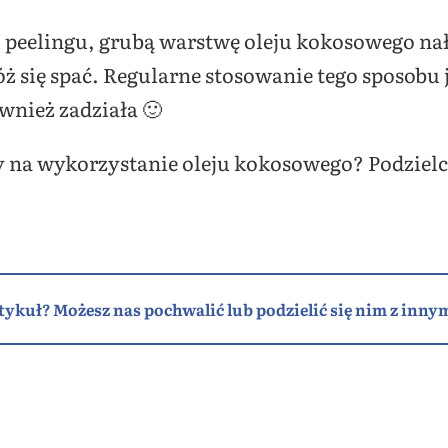
eelingu, grubą warstwę oleju kokosowego nałó
óż się spać. Regularne stosowanie tego sposobu 
ównież zadziała 🙂
y na wykorzystanie oleju kokosowego? Podzielc
tykuł? Możesz nas pochwalić lub podzielić się nim z innym