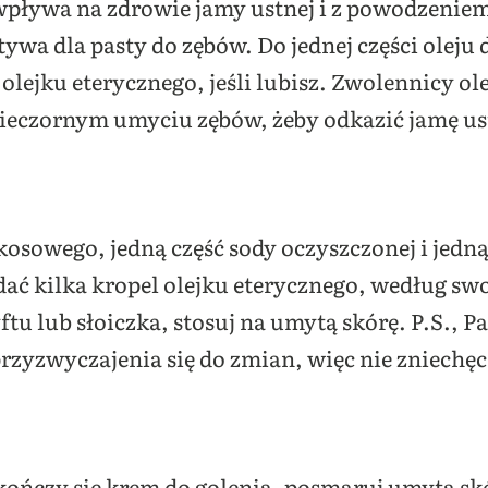
pływa na zdrowie jamy ustnej i z powodzenie
ywa dla pasty do zębów. Do jednej części oleju 
l olejku eterycznego, jeśli lubisz. Zwolennicy 
wieczornym umyciu zębów, żeby odkazić jamę us
kosowego, jedną część sody oczyszczonej i jedną
ać kilka kropel olejku eterycznego, według sw
tu lub słoiczka, stosuj na umytą skórę. P.S., P
rzyzwyczajenia się do zmian, więc nie zniechęca
kończy się krem do golenia, posmaruj umytą skór