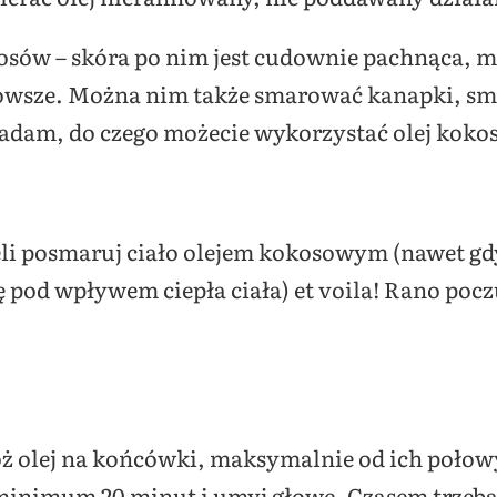
łosów – skóra po nim jest cudownie pachnąca,
rowsze. Można nim także smarować kanapki, smaż
iadam, do czego możecie wykorzystać olej koko
eli posmaruj ciało olejem kokosowym (nawet gdy
 pod wpływem ciepła ciała) et voila! Rano poczu
 olej na końcówki, maksymalnie od ich połowy
minimum 20 minut i umyj głowę. Czasem trzeba