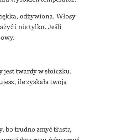
 miękka, odżywiona. Włosy
yć i nie tylko. Jeśli
sowy.
 jest twardy w słoiczku,
jesz, ile zyskała twoja
, bo trudno zmyć tłustą
 umyć dwa razy, żeby zmyć