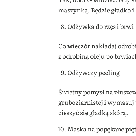
maszynką. Będzie gładko i
Odżywka do rzęs i brwi
Co wieczór nakładaj odrobi
z odrobiną oleju po brwiac
Odżywczy peeling
Świetny pomysł na złuszczen
gruboziarnistej i wymasuj t
cieszyć się gładką skórą.
Maska na popękane pię