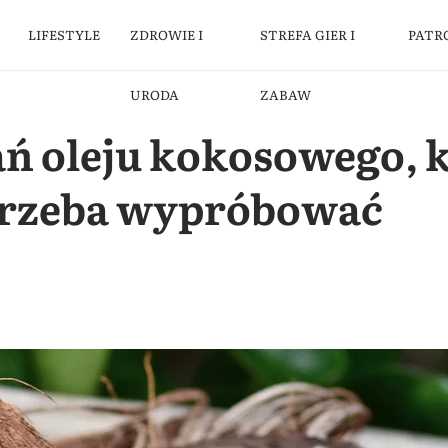
LIFESTYLE
ZDROWIE I
STREFA GIER I
PATR
URODA
ZABAW
ań oleju kokosowego, 
trzeba wypróbować