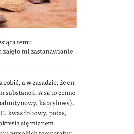
esiąca temu
su zajęło mi zastanawianie
 robić, a w zasadzie, że on
 substancji. A są to cenne
 palmitynowy, kaprylowy),
 C, kwas foliowy, potas,
 określa się mianem
aniu wysokich temperatur.