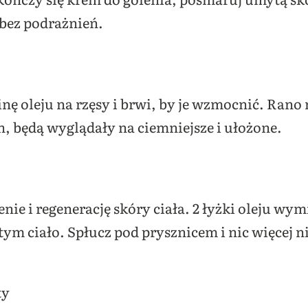
 bez podrażnień.
nę oleju na rzęsy i brwi, by je wzmocnić. Rano
h, będą wyglądały na ciemniejsze i ułożone.
ie i regenerację skóry ciała. 2 łyżki oleju wymi
ym ciało. Spłucz pod prysznicem i nic więcej ni
ty