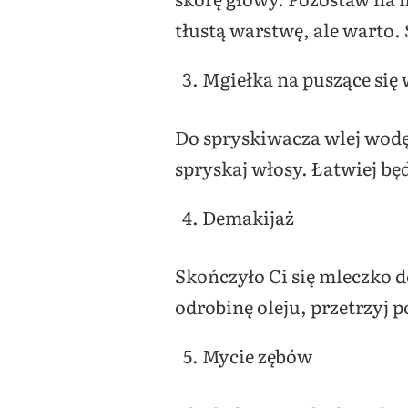
tłustą warstwę, ale warto. 
Mgiełka na puszące się
Do spryskiwacza wlej wodę 
spryskaj włosy. Łatwiej będ
Demakijaż
Skończyło Ci się mleczko d
odrobinę oleju, przetrzyj p
Mycie zębów