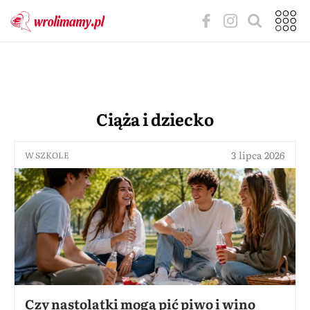
Ciąża i dziecko
3 lipca 2026
W SZKOLE
Czy nastolatki mogą pić piwo i wino