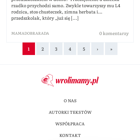
rzadko przychodzi samo. Zwykle towarzyszy mu L4
rodzica, stos chusteczek, zimna herbata i…
przedszkolak, który „już się [...]
0 komentarzy
MAMADOBRARADA
1
2
3
4
5
›
»
O NAS
AUTORKI TEKSTÓW
WSPÓŁPRACA
KONTAKT