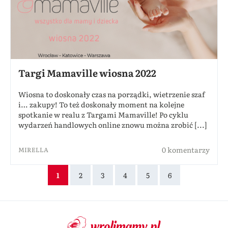
Targi Mamaville wiosna 2022
Wiosna to doskonały czas na porządki, wietrzenie szaf
i… zakupy! To też doskonały moment na kolejne
spotkanie w realu z Targami Mamaville! Po cyklu
wydarzeń handlowych online znowu można zrobić [...]
0 komentarzy
MIRELLA
1
2
3
4
5
6