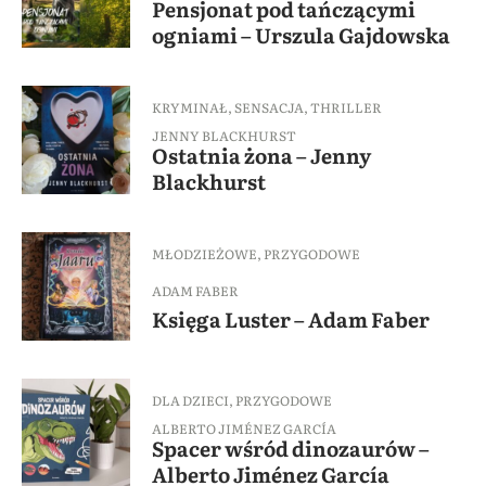
Pensjonat pod tańczącymi
ogniami – Urszula Gajdowska
KRYMINAŁ
,
SENSACJA
,
THRILLER
JENNY BLACKHURST
Ostatnia żona – Jenny
Blackhurst
MŁODZIEŻOWE
,
PRZYGODOWE
ADAM FABER
Księga Luster – Adam Faber
DLA DZIECI
,
PRZYGODOWE
ALBERTO JIMÉNEZ GARCÍA
Spacer wśród dinozaurów –
Alberto Jiménez García