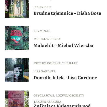
DISHA BOSE
Brudne tajemnice – Disha Bose
KRYMINAŁ
MICHAŁ WIERZBA
Malachit – Michał Wierzba
PSYCHOLOGICZNE
,
THRILLER
LISA GARDNER
Dom dla lalek – Lisa Gardner
OBYCZAJOWE
,
ROZWÓJ OSOBISTY
TAKUYA ASAKURA
Znikająca Księgarnia pod