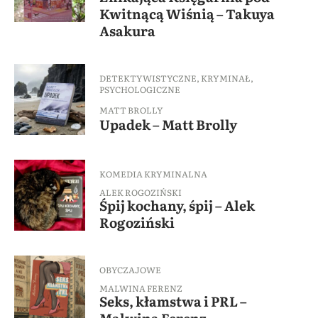
Kwitnącą Wiśnią – Takuya
Asakura
DETEKTYWISTYCZNE
,
KRYMINAŁ
,
PSYCHOLOGICZNE
MATT BROLLY
Upadek – Matt Brolly
KOMEDIA KRYMINALNA
ALEK ROGOZIŃSKI
Śpij kochany, śpij – Alek
Rogoziński
OBYCZAJOWE
MALWINA FERENZ
Seks, kłamstwa i PRL –