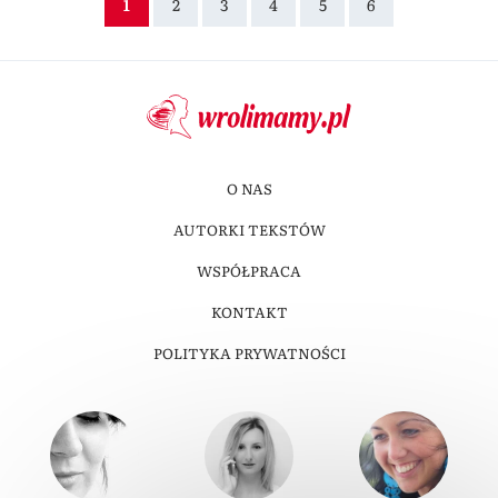
1
2
3
4
5
6
O NAS
AUTORKI TEKSTÓW
WSPÓŁPRACA
KONTAKT
POLITYKA PRYWATNOŚCI