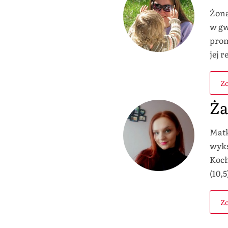
Żona
w gw
promi
jej r
Zo
Ża
Matk
wyks
Koch
(10,5
Zo