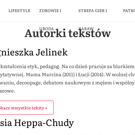
LIFESTYLE
ZDROWIE I
STREFA GIER I
PATR
Autorki tekstów
URODA
ZABAW
nieszka Jelinek
kształcenia etyk, pedagog. Na co dzień pracuje za biurkiem
ytatywnej. Mama Marcina (2011) i Łucji (2014). W wolnej chwi
waniu, decoupage, debatom naukowym z mężem i wspóln
szowe.
bacz wszystkie teksty »
sia Heppa-Chudy