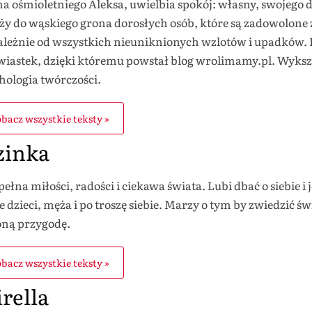
 ośmioletniego Aleksa, uwielbia spokój: własny, swojego 
ży do wąskiego grona dorosłych osób, które są zadowolone z
ależnie od wszystkich nieuniknionych wzlotów i upadków. 
wiastek, dzięki któremu powstał blog wrolimamy.pl. Wykszt
hologia twórczości.
bacz wszystkie teksty »
zinka
 pełna miłości, radości i ciekawa świata. Lubi dbać o siebie 
e dzieci, męża i po troszę siebie. Marzy o tym by zwiedzić św
oną przygodę.
bacz wszystkie teksty »
rella