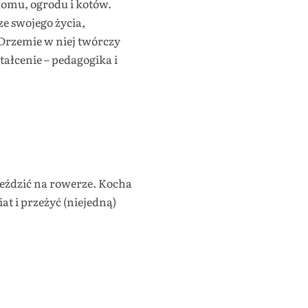
domu, ogrodu i kotów.
e swojego życia,
Drzemie w niej twórczy
ałcenie – pedagogika i
i jeździć na rowerze. Kocha
iat i przeżyć (niejedną)