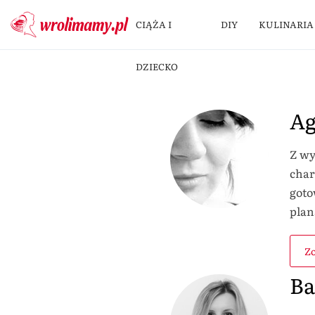
CIĄŻA I
DIY
KULINARIA
DZIECKO
Ag
Z wy
char
goto
plan
Zo
Ba