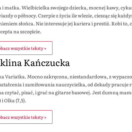
 i matka. Wielbicielka swojego dziecka, mocnej kawy, cykan
iazdy o północy. Czerpie z życia ile wlezie, ciesząc się każ
eniem słońca. Nie interesuje jej kariera i prestiż. Robi to, co 
ecepta na szczęście.
bacz wszystkie teksty »
klina Kańczucka
a Variatka. Mocno zakręcona, niestandardowa, z wypac
ztałcenia i zamiłowania nauczycielka, od dekady pracuje r
a czytać, pisać, i grać na gitarze basowej. Jest dumną mamą
) i Olka (7,5).
bacz wszystkie teksty »