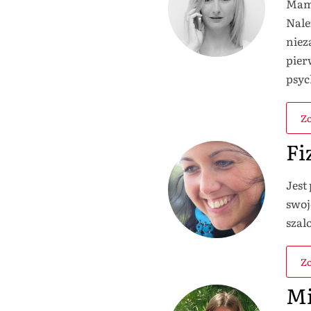
Mama
Nale
niez
pier
psyc
Zo
Fi
Jest
swoj
szal
Zo
Mi