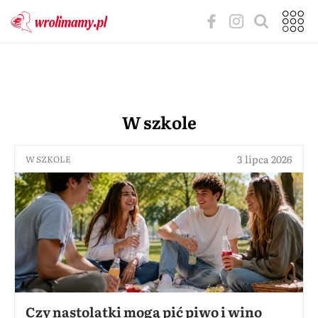
W szkole
3 lipca 2026
W SZKOLE
Czy nastolatki mogą pić piwo i wino