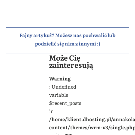
Fajny artykuł? Możesz nas pochwalić lub
podzielić się nim z innymi :)
Może Cię
zainteresują
Warning
: Undefined
variable
$recent_posts
in
/home/klient.dhosting.pl/annakol
content/themes/wrm-v3/single.ph