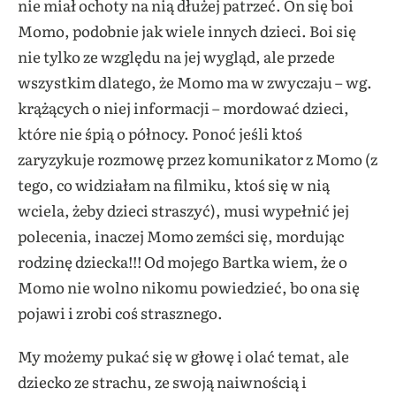
nie miał ochoty na nią dłużej patrzeć. On się boi
Momo, podobnie jak wiele innych dzieci. Boi się
nie tylko ze względu na jej wygląd, ale przede
wszystkim dlatego, że Momo ma w zwyczaju – wg.
krążących o niej informacji – mordować dzieci,
które nie śpią o północy. Ponoć jeśli ktoś
zaryzykuje rozmowę przez komunikator z Momo (z
tego, co widziałam na filmiku, ktoś się w nią
wciela, żeby dzieci straszyć), musi wypełnić jej
polecenia, inaczej Momo zemści się, mordując
rodzinę dziecka!!! Od mojego Bartka wiem, że o
Momo nie wolno nikomu powiedzieć, bo ona się
pojawi i zrobi coś strasznego.
My możemy pukać się w głowę i olać temat, ale
dziecko ze strachu, ze swoją naiwnością i