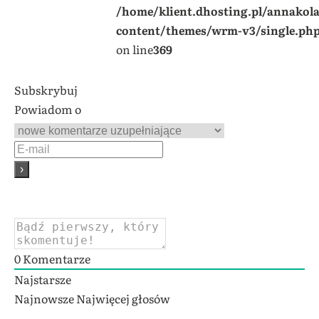
/home/klient.dhosting.pl/annakol
content/themes/wrm-v3/single.ph
on line
369
Subskrybuj
Powiadom o
0
Komentarze
Najstarsze
Najnowsze
Najwięcej głosów