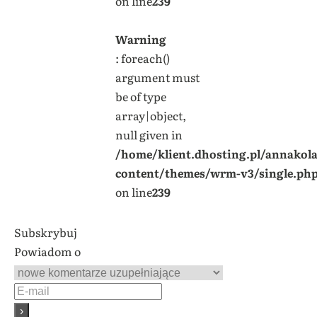
on line
239
Warning
: foreach()
argument must
be of type
array|object,
null given in
/home/klient.dhosting.pl/annakol
content/themes/wrm-v3/single.ph
on line
239
Subskrybuj
Powiadom o