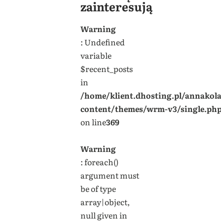
zainteresują
Warning
: Undefined
variable
$recent_posts
in
/home/klient.dhosting.pl/annakol
content/themes/wrm-v3/single.ph
on line
369
Warning
: foreach()
argument must
be of type
array|object,
null given in