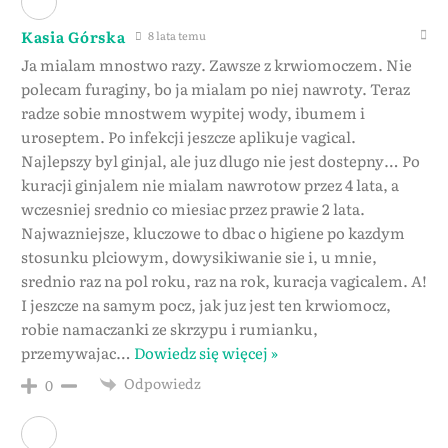
Kasia Górska
8 lata temu
Ja mialam mnostwo razy. Zawsze z krwiomoczem. Nie
polecam furaginy, bo ja mialam po niej nawroty. Teraz
radze sobie mnostwem wypitej wody, ibumem i
uroseptem. Po infekcji jeszcze aplikuje vagical.
Najlepszy byl ginjal, ale juz dlugo nie jest dostepny… Po
kuracji ginjalem nie mialam nawrotow przez 4 lata, a
wczesniej srednio co miesiac przez prawie 2 lata.
Najwazniejsze, kluczowe to dbac o higiene po kazdym
stosunku plciowym, dowysikiwanie sie i, u mnie,
srednio raz na pol roku, raz na rok, kuracja vagicalem. A!
I jeszcze na samym pocz, jak juz jest ten krwiomocz,
robie namaczanki ze skrzypu i rumianku,
przemywajac
…
Dowiedz się więcej »
Odpowiedz
0