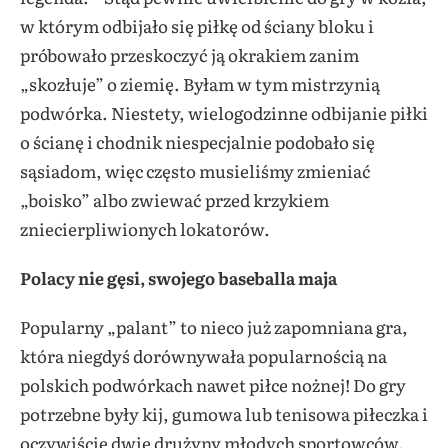
w którym odbijało się piłkę od ściany bloku i
próbowało przeskoczyć ją okrakiem zanim
„skozłuje” o ziemię. Byłam w tym mistrzynią
podwórka. Niestety, wielogodzinne odbijanie piłki
o ścianę i chodnik niespecjalnie podobało się
sąsiadom, więc często musieliśmy zmieniać
„boisko” albo zwiewać przed krzykiem
zniecierpliwionych lokatorów.
Polacy nie gęsi, swojego baseballa maja
Popularny „palant” to nieco już zapomniana gra,
która niegdyś dorównywała popularnością na
polskich podwórkach nawet piłce nożnej! Do gry
potrzebne były kij, gumowa lub tenisowa piłeczka i
oczywiście dwie drużyny młodych sportowców.