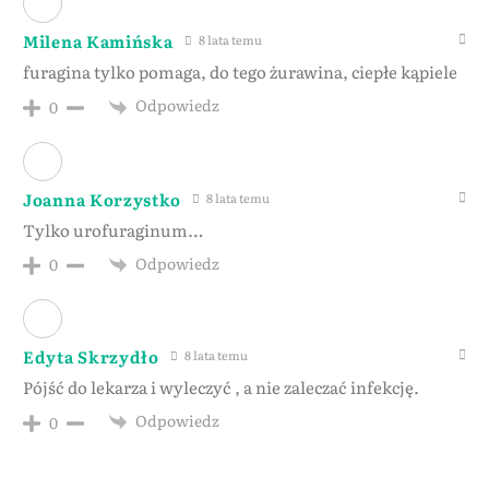
Milena Kamińska
8 lata temu
furagina tylko pomaga, do tego żurawina, ciepłe kąpiele
Odpowiedz
0
Joanna Korzystko
8 lata temu
Tylko urofuraginum…
Odpowiedz
0
Edyta Skrzydło
8 lata temu
Pójść do lekarza i wyleczyć , a nie zaleczać infekcję.
Odpowiedz
0