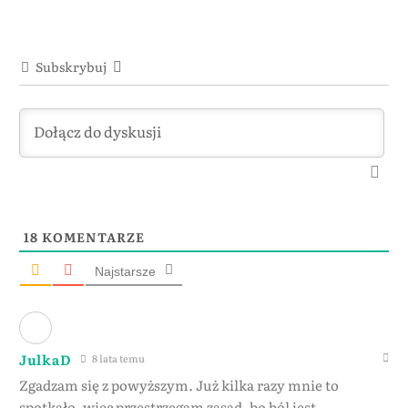
Subskrybuj
18
KOMENTARZE
Najstarsze
JulkaD
8 lata temu
Zgadzam się z powyższym. Już kilka razy mnie to
spotkało, więc przestrzegam zasad, bo ból jest