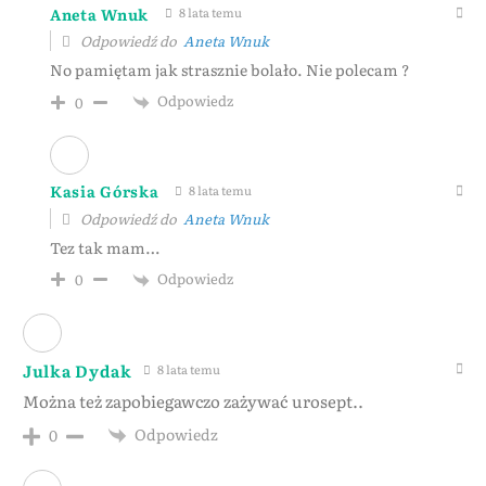
Aneta Wnuk
8 lata temu
Odpowiedź do
Aneta Wnuk
No pamiętam jak strasznie bolało. Nie polecam ?
Odpowiedz
0
Kasia Górska
8 lata temu
Odpowiedź do
Aneta Wnuk
Tez tak mam…
Odpowiedz
0
Julka Dydak
8 lata temu
Można też zapobiegawczo zażywać urosept..
Odpowiedz
0