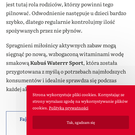
jest tutaj rola rodziców, którzy powinni tego
pilnować. Odwodnienie następuje u dzieci bardzo
szybko, dlatego regularnie kontrolujmy ilość
spożywanych przez nie płynów.
Spragnieni miłośnicy aktywnych zabaw mogą
sięgnąć po nową, wzbogaconą witaminami wodę
smakową
Kubuś Waterrr Sport
, która została
przygotowana z myślą o potrzebach najmłodszych
konsumentów i idealnie sprawdza się podczas
każdej aktywnej zabawy.
Strona wykorzystuje pliki cookies. Korzystając ze
strony wyrażasz zgodę na wykorzystywanie plików
cookies.
Polityka prywatności
Fajny artykuł? Możesz nas pochwalić lub
Tak, zgadzam się
podzielić się nim z innymi :)