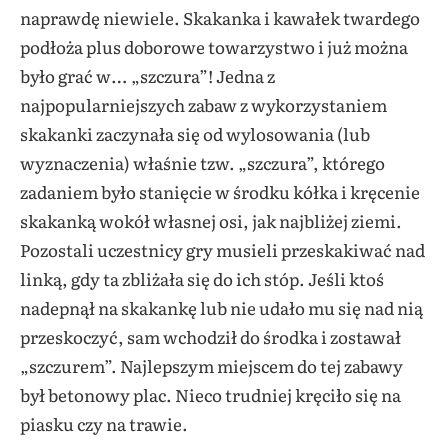
naprawdę niewiele. Skakanka i kawałek twardego
podłoża plus doborowe towarzystwo i już można
było grać w… „szczura”! Jedna z
najpopularniejszych zabaw z wykorzystaniem
skakanki zaczynała się od wylosowania (lub
wyznaczenia) właśnie tzw. „szczura”, którego
zadaniem było stanięcie w środku kółka i kręcenie
skakanką wokół własnej osi, jak najbliżej ziemi.
Pozostali uczestnicy gry musieli przeskakiwać nad
linką, gdy ta zbliżała się do ich stóp. Jeśli ktoś
nadepnął na skakankę lub nie udało mu się nad nią
przeskoczyć, sam wchodził do środka i zostawał
„szczurem”. Najlepszym miejscem do tej zabawy
był betonowy plac. Nieco trudniej kręciło się na
piasku czy na trawie.