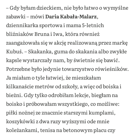
– Gdy byłam dzieckiem, nie było łatwo o wymyślne
zabawki – mówi
Daria Kabała-Malarz
,
dziennikarka sportowa i mama 5-letnich
bliźniaków Bruna i Iwa, która również
zaangażowała się w akcję realizowaną przez markę
Kubuś. – Skakanka, guma do skakania albo zwykłe
kapsle wystarczały nam, by świetnie się bawić.
Potrzebne było jedynie towarzystwo rówieśników.
Ja miałam o tyle łatwiej, że mieszkałam
kilkanaście metrów od szkoły, a więc od boiska i
bieżni. Gdy tylko odrobiłam lekcje, biegłam na
boisko i próbowałam wszystkiego, co możliwe:
piłki nożnej ze znacznie starszymi kumplami,
koszykówki z dwa razy wyższymi ode mnie
koleżankami, tenisa na betonowym placu czy