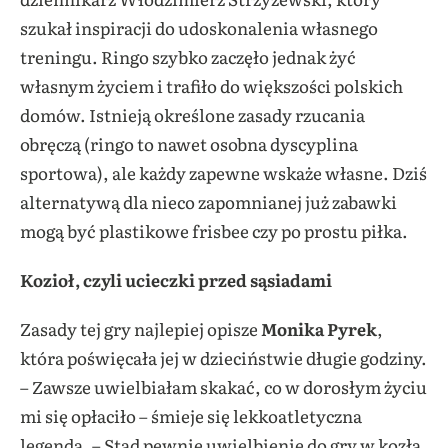
szukał inspiracji do udoskonalenia własnego
treningu. Ringo szybko zaczęło jednak żyć
własnym życiem i trafiło do większości polskich
domów. Istnieją określone zasady rzucania
obręczą (ringo to nawet osobna dyscyplina
sportowa), ale każdy zapewne wskaże własne. Dziś
alternatywą dla nieco zapomnianej już zabawki
mogą być plastikowe frisbee czy po prostu piłka.
Kozioł, czyli ucieczki przed sąsiadami
Zasady tej gry najlepiej opisze
Monika Pyrek
,
która poświęcała jej w dzieciństwie długie godziny.
– Zawsze uwielbiałam skakać, co w dorosłym życiu
mi się opłaciło – śmieje się lekkoatletyczna
legenda. – Stąd pewnie uwielbienie do gry w kozła,