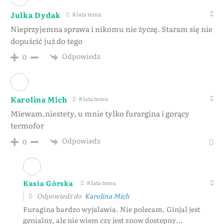
Julka Dydak
8 lata temu
Nieprzyjemna sprawa i nikomu nie życzę. Staram się nie
dopuścić już do tego
Odpowiedz
0
Karolina Mich
8 lata temu
Miewam.niestety, u mnie tylko furargina i gorący
termofor
Odpowiedz
0
Kasia Górska
8 lata temu
Odpowiedź do
Karolina Mich
Furagina bardzo wyjalawia. Nie polecam. Ginjal jest
genialny, ale nie wiem czy jest znow dostepny…