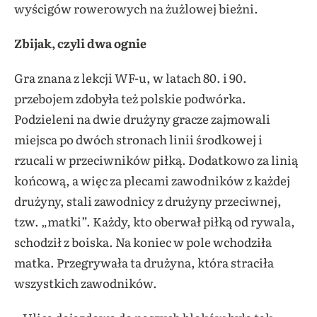
wyścigów rowerowych na żużlowej bieżni.
Zbijak, czyli dwa ognie
Gra znana z lekcji WF-u, w latach 80. i 90.
przebojem zdobyła też polskie podwórka.
Podzieleni na dwie drużyny gracze zajmowali
miejsca po dwóch stronach linii środkowej i
rzucali w przeciwników piłką. Dodatkowo za linią
końcową, a więc za plecami zawodników z każdej
drużyny, stali zawodnicy z drużyny przeciwnej,
tzw. „matki”. Każdy, kto oberwał piłką od rywala,
schodził z boiska. Na koniec w pole wchodziła
matka. Przegrywała ta drużyna, która straciła
wszystkich zawodników.