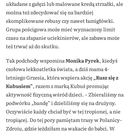
układane z gałęzi lub malowane kredą strzałki, ale
można też zdecydować się na bardziej
skomplikowane rebusy czy nawet łamigłówki.
Grupa pościgowa może mieć wyznaczony limit
czasu na złapanie uciekinierów, ale zabawa może
też trwać aż do skutku.
Tak podchody wspomina
Monika Pyrek
, kiedyś
czołowa lekkoatletka świata, a dziś mama 4-
letniego Grzesia, która wspiera akcję
„Rusz się z
Kubusiem”
, razem z marką Kubuś promując
aktywność fizyczną wśród dzieci. – Zbieraliśmy na
podwórku „bandę” i dzieliliśmy się na drużyny.
Oczywiście każdy chciał być w tej tropionej, a nie
tropiącej. Do tej pory pamiętam trasy w Polanicy-
Zdroju, gdzie jeździłam na wakacje do babci. W