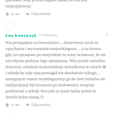
nieprzyjemny.
Odpowiedz
0
Ewa Kowalczyk
8 lata temu
Nie przepadam za temontami….denerwuje mnie to
upychanie i wynoszenie wszystkiegooo….a na koncu
gdy już sprzątam po wszystkim to mam wrażenie, że nic
nie ubywa podczas tego sprzątania. Mój synek uwielbia
temonty, ostatnio malowaliśmy mieszkanie w ratach 😀
i młody by cały czas pomagał nie słuchał sie nikogo…
następnym razem wydelegujemy go do cioci hehehe ale
najfajniejszy byl moment po malowaniu wszyscy
podziwiali a młody Ooo jaki ja mam ladny pokój to
chwile które cieszą 🙂
Odpowiedz
0