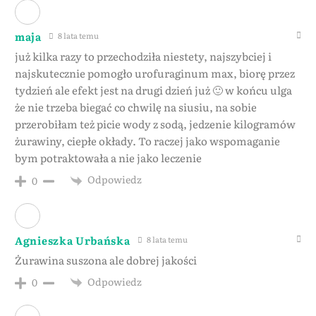
maja
8 lata temu
już kilka razy to przechodziła niestety, najszybciej i
najskutecznie pomogło urofuraginum max, biorę przez
tydzień ale efekt jest na drugi dzień już 🙂 w końcu ulga
że nie trzeba biegać co chwilę na siusiu, na sobie
przerobiłam też picie wody z sodą, jedzenie kilogramów
żurawiny, ciepłe okłady. To raczej jako wspomaganie
bym potraktowała a nie jako leczenie
Odpowiedz
0
Agnieszka Urbańska
8 lata temu
Żurawina suszona ale dobrej jakości
Odpowiedz
0