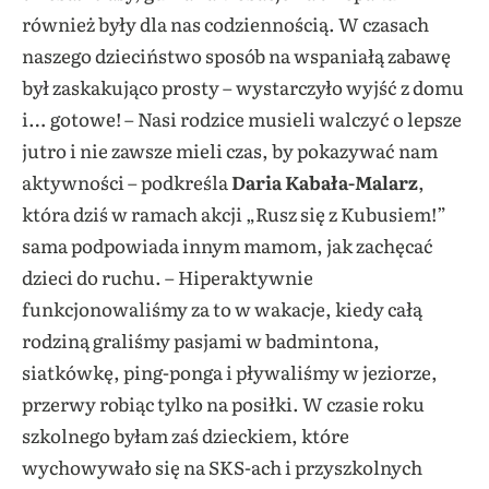
również były dla nas codziennością. W czasach
naszego dzieciństwo sposób na wspaniałą zabawę
był zaskakująco prosty – wystarczyło wyjść z domu
i… gotowe! – Nasi rodzice musieli walczyć o lepsze
jutro i nie zawsze mieli czas, by pokazywać nam
aktywności – podkreśla
Daria Kabała-Malarz
,
która dziś w ramach akcji „Rusz się z Kubusiem!”
sama podpowiada innym mamom, jak zachęcać
dzieci do ruchu. – Hiperaktywnie
funkcjonowaliśmy za to w wakacje, kiedy całą
rodziną graliśmy pasjami w badmintona,
siatkówkę, ping-ponga i pływaliśmy w jeziorze,
przerwy robiąc tylko na posiłki. W czasie roku
szkolnego byłam zaś dzieckiem, które
wychowywało się na SKS-ach i przyszkolnych