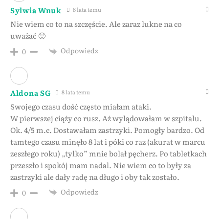
Sylwia Wnuk
8 lata temu
Nie wiem co to na szczęście. Ale zaraz lukne na co
uważać 🙂
Odpowiedz
0
Aldona SG
8 lata temu
Swojego czasu dość często miałam ataki.
W pierwszej ciąży co rusz. Aż wylądowałam w szpitalu.
Ok. 4/5 m.c. Dostawałam zastrzyki. Pomogły bardzo. Od
tamtego czasu minęło 8 lat i póki co raz (akurat w marcu
zeszłego roku) „tylko” mnie bolał pęcherz. Po tabletkach
przeszło i spokój mam nadal. Nie wiem co to były za
zastrzyki ale dały radę na długo i oby tak zostało.
Odpowiedz
0