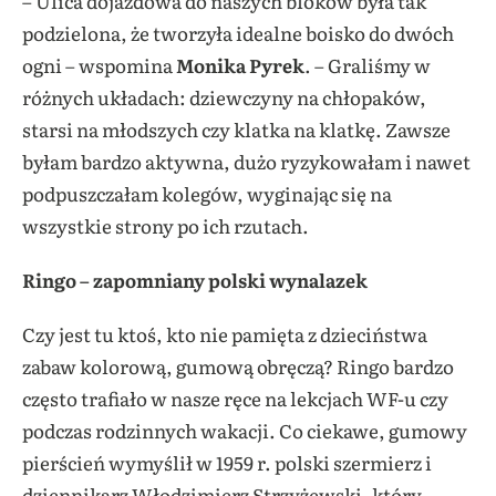
– Ulica dojazdowa do naszych bloków była tak
podzielona, że tworzyła idealne boisko do dwóch
ogni – wspomina
Monika Pyrek
. – Graliśmy w
różnych układach: dziewczyny na chłopaków,
starsi na młodszych czy klatka na klatkę. Zawsze
byłam bardzo aktywna, dużo ryzykowałam i nawet
podpuszczałam kolegów, wyginając się na
wszystkie strony po ich rzutach.
Ringo – zapomniany polski wynalazek
Czy jest tu ktoś, kto nie pamięta z dzieciństwa
zabaw kolorową, gumową obręczą? Ringo bardzo
często trafiało w nasze ręce na lekcjach WF-u czy
podczas rodzinnych wakacji. Co ciekawe, gumowy
pierścień wymyślił w 1959 r. polski szermierz i
dziennikarz Włodzimierz Strzyżewski, który