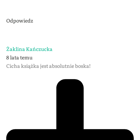
Odpowiedz
Żaklina Kańczucka
8 lata temu
Cicha książka jest absolutnie boska!