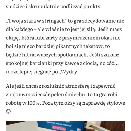
siedzieć i skrupulatnie podliczać punkty.
„Twoja stara w stringach” to gra zdecydowanie nie
dla każdego – ale właśnie to jest jej siłą. Jeśli masz
ekipę, która lubi żarty z przymrużeniem oka i nie
boi się nieco bardziej pikantnych tekstów, to
będzie hit na waszych spotkaniach. Jeśli szukasz
spokojnej karcianki przy kawce z ciocią, no cóż…
może lepiej sięgnąć po „Wydry”.
Ale jeśli chcesz rozluźnić atmosferę i zapewnić
znajomym wieczór pełen śmiechu, to ta gra robi
robotę w 100%. Poza tym oksy są naprawdę stylowe
😉