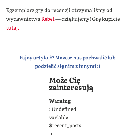
Egzemplarz gry do recenzji otrzymaliśmy od
wydawnictwa
Rebel
— dziękujemy! Grę kupicie
tutaj.
Fajny artykuł? Możesz nas pochwalić lub
podzielić się nim z innymi :)
Może Cię
zainteresują
Warning
: Undefined
variable
$recent_posts
in