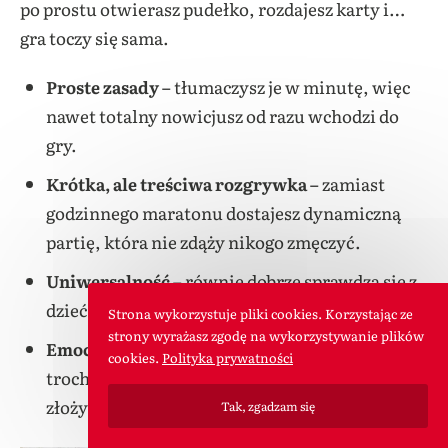
po prostu otwierasz pudełko, rozdajesz karty i…
gra toczy się sama.
Proste zasady –
tłumaczysz je w minutę, więc
nawet totalny nowicjusz od razu wchodzi do
gry.
Krótka, ale treściwa rozgrywka –
zamiast
godzinnego maratonu dostajesz dynamiczną
partię, która nie zdąży nikogo zmęczyć.
Uniwersalność –
równie dobrze sprawdza się z
dziećmi, jak i w gronie dorosłych znajomych.
Strona wykorzystuje pliki cookies. Korzystając ze
strony wyrażasz zgodę na wykorzystywanie plików
Emocje w pakiecie –
trochę kombinowania,
cookies.
Polityka prywatności
trochę śmiechu i ta satysfakcja, gdy uda się
złożyć świetny układ.
Tak, zgadzam się