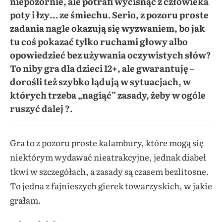
niepozornie, ale potrafi wycisnąć z człowieka
poty i łzy… ze śmiechu. Serio, z pozoru proste
zadania nagle okazują się wyzwaniem, bo jak
tu coś pokazać tylko ruchami głowy albo
opowiedzieć bez używania oczywistych słów?
To niby gra dla dzieci 12+, ale gwarantuję –
dorośli też szybko lądują w sytuacjach, w
których trzeba „nagiąć” zasady, żeby w ogóle
ruszyć dalej ?.
Gra to z pozoru proste kalambury, które mogą się
niektórym wydawać nieatrakcyjne, jednak diabeł
tkwi w szczegółach, a zasady są czasem bezlitosne.
To jedna z fajnieszych gierek towarzyskich, w jakie
grałam.