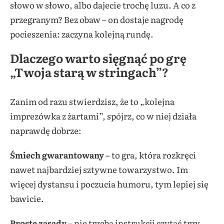
słowo w słowo, albo dajecie trochę luzu. A co z
przegranym? Bez obaw – on dostaje nagrodę
pocieszenia: zaczyna kolejną rundę.
Dlaczego warto sięgnąć po grę
„Twoja starą w stringach”?
Zanim od razu stwierdzisz, że to „kolejna
imprezówka z żartami”, spójrz, co w niej działa
naprawdę dobrze:
Śmiech gwarantowany –
to gra, która rozkręci
nawet najbardziej sztywne towarzystwo. Im
więcej dystansu i poczucia humoru, tym lepiej się
bawicie.
Proste zasady –
nie trzeba instrukcji czytać trzy