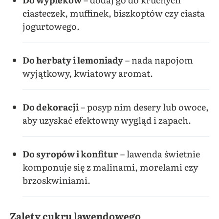
ciasteczek, muffinek, biszkoptów czy ciasta
jogurtowego.
Do herbaty i lemoniady
– nada napojom
wyjątkowy, kwiatowy aromat.
Do dekoracji
– posyp nim desery lub owoce,
aby uzyskać efektowny wygląd i zapach.
Do syropów i konfitur
– lawenda świetnie
komponuje się z malinami, morelami czy
brzoskwiniami.
Zalety cukru lawendowego