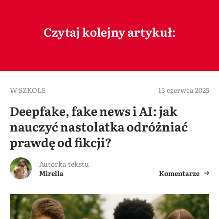
Czytaj kolejny artykuł:
W SZKOLE
13 czerwca 2025
Deepfake, fake news i AI: jak
nauczyć nastolatka odróżniać
prawdę od fikcji?
Autorka tekstu
Mirella
Komentarze