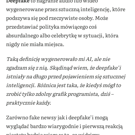
Deepfake
to nagranie audio lub wideo
wygenerowane przez sztuczną inteligencję, które
podszywa się pod rzeczywiste osoby. Może
przedstawiać polityka mówiącego coś
absurdalnego albo celebrytkę w sytuacji, która
nigdy nie miała miejsca.
Taką definicję wygenerowało mi AI, ale nie
zgadzam się z nią. Skądinąd wiem, że deepfake’i
istniały na długo przed pojawieniem się sztucznej
inteligencji. Różnica jest taka, że kiedyś mógł to
zrobić tylko zdolny grafik programista, dziś –
praktycznie każdy.
Zarówno fake newsy jak i deepfake’i mogą
wyglądać bardzo wiarygodnie i pierwszą reakcją
niestety będzie wiara w to, co widzimy.