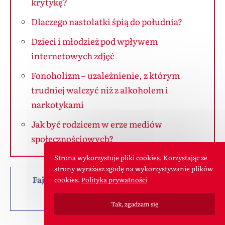
krytykę?
Dlaczego nastolatki śpią do południa?
Dzieci i młodzież pod wpływem
internetowych zdjęć
Fonoholizm – uzależnienie, z którym
trudniej walczyć niż z alkoholem i
narkotykami
Jak być rodzicem w erze mediów
społecznościowych?
Strona wykorzystuje pliki cookies. Korzystając ze
strony wyrażasz zgodę na wykorzystywanie plików
Fajny artykuł? Możesz nas pochwalić lub
cookies.
Polityka prywatności
podzielić się nim z innymi :)
Tak, zgadzam się
Może Cię