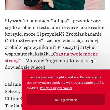
Słyszałaś o talentach Gallupa® i przymierzasz
się do zrobienia testu, ale nie wiesz jakie realne
korzyści może Ci przynieść? Zrobiłaś badanie
CliftonStrenghts® i zastanawiasz się co dalej
zrobić z jego wynikami? Przeczytaj artykuł
współautorki książki
„Czas na twoje mocne
strony”
– Malwiny Angerman-Kowalskiej i
dowiedz się więcej!
Strona wykorzystuje pliki cookies. Korzystając ze
strony wyrażasz zgodę na wykorzystywanie plików
Badanie Gallupa®, powszechnie nazywane w
cookies.
Polityka prywatności
Polsce „testem Gallupa®”, oparte jest na metodyce
CliftonStrenghts®. Została ona opracowana przez
Tak, zgadzam się
The Gallup Organization, amerykańską firmę