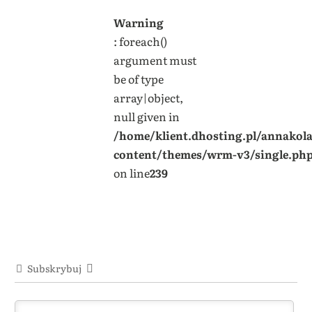
Warning
: foreach()
argument must
be of type
array|object,
null given in
/home/klient.dhosting.pl/annakol
content/themes/wrm-v3/single.ph
on line
239
Subskrybuj