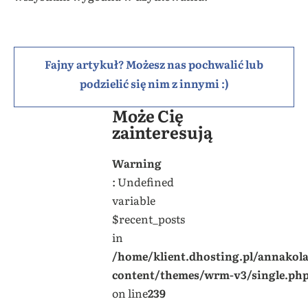
Fajny artykuł? Możesz nas pochwalić lub
podzielić się nim z innymi :)
Może Cię
zainteresują
Warning
: Undefined
variable
$recent_posts
in
/home/klient.dhosting.pl/annakol
content/themes/wrm-v3/single.ph
on line
239