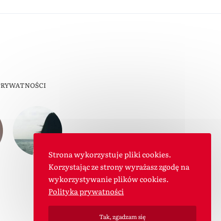
PRYWATNOŚCI
Strona wykorzystuje pliki cookies.
Korzystając ze strony wyrażasz zgodę na
wykorzystywanie plików cookies.
Polityka prywatności
Tak, zgadzam się