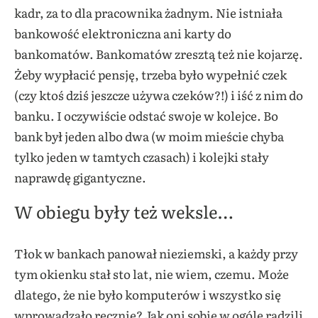
kadr, za to dla pracownika żadnym. Nie istniała
bankowość elektroniczna ani karty do
bankomatów. Bankomatów zresztą też nie kojarzę.
Żeby wypłacić pensję, trzeba było wypełnić czek
(czy ktoś dziś jeszcze używa czeków?!) i iść z nim do
banku. I oczywiście odstać swoje w kolejce. Bo
bank był jeden albo dwa (w moim mieście chyba
tylko jeden w tamtych czasach) i kolejki stały
naprawdę gigantyczne.
W obiegu były też weksle…
Tłok w bankach panował nieziemski, a każdy przy
tym okienku stał sto lat, nie wiem, czemu. Może
dlatego, że nie było komputerów i wszystko się
wprowadzało ręcznie? Jak oni sobie w ogóle radzili