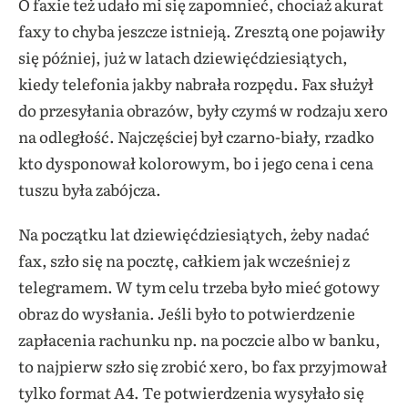
O faxie też udało mi się zapomnieć, chociaż akurat
faxy to chyba jeszcze istnieją. Zresztą one pojawiły
się później, już w latach dziewięćdziesiątych,
kiedy telefonia jakby nabrała rozpędu. Fax służył
do przesyłania obrazów, były czymś w rodzaju xero
na odległość. Najczęściej był czarno-biały, rzadko
kto dysponował kolorowym, bo i jego cena i cena
tuszu była zabójcza.
Na początku lat dziewięćdziesiątych, żeby nadać
fax, szło się na pocztę, całkiem jak wcześniej z
telegramem. W tym celu trzeba było mieć gotowy
obraz do wysłania. Jeśli było to potwierdzenie
zapłacenia rachunku np. na poczcie albo w banku,
to najpierw szło się zrobić xero, bo fax przyjmował
tylko format A4. Te potwierdzenia wysyłało się