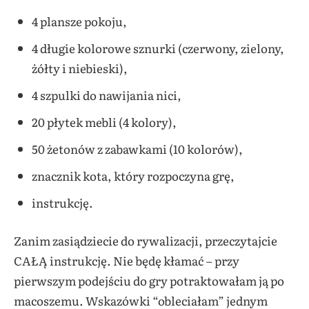
4 plansze pokoju,
4 długie kolorowe sznurki (czerwony, zielony,
żółty i niebieski),
4 szpulki do nawijania nici,
20 płytek mebli (4 kolory),
50 żetonów z zabawkami (10 kolorów),
znacznik kota, który rozpoczyna grę,
instrukcję.
Zanim zasiądziecie do rywalizacji, przeczytajcie
CAŁĄ instrukcję. Nie będę kłamać – przy
pierwszym podejściu do gry potraktowałam ją po
macoszemu. Wskazówki “obleciałam” jednym