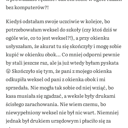
bez komputerów?!
Kiedyś odstałam swoje uczciwie w kolejce, bo
potrzebowałam weksel do szkoły (czy ktoś dziś w
ogóle wie, co to jest weksel?!), a przy okienku
usłyszałam, że akurat tu się skończyły i mogę sobie
kupić w okienku obok… Co mniej odporni pewnie
by stali jeszcze raz, ale ja już wtedy byłam pyskata
😛 Skończyło się tym, że pani z mojego okienka
odkupiła weksel od pani z okienka obok i mi
sprzedała. Nie mogła tak sobie od niej wziąć, bo
kasa musiała się zgadzać, a weksle były drukami
ścisłego zarachowania. Nie wiem czemu, bo
niewypełniony weksel nie był nic wart. Niemniej
jednak był drukiem urzędowym i płaciło się za