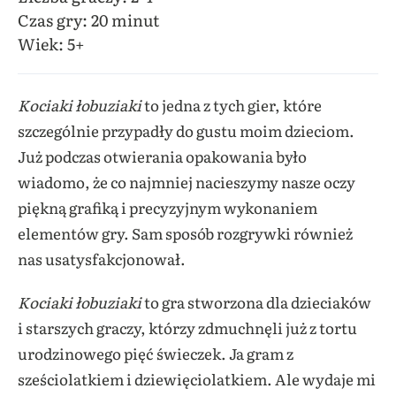
Czas gry: 20 minut
Wiek: 5+
Kociaki łobuziaki
to jedna z tych gier, które
szczególnie przypadły do gustu moim dzieciom.
Już podczas otwierania opakowania było
wiadomo, że co najmniej nacieszymy nasze oczy
piękną grafiką i precyzyjnym wykonaniem
elementów gry. Sam sposób rozgrywki również
nas usatysfakcjonował.
Kociaki łobuziaki
to gra stworzona dla dzieciaków
i starszych graczy, którzy zdmuchnęli już z tortu
urodzinowego pięć świeczek. Ja gram z
sześciolatkiem i dziewięciolatkiem. Ale wydaje mi