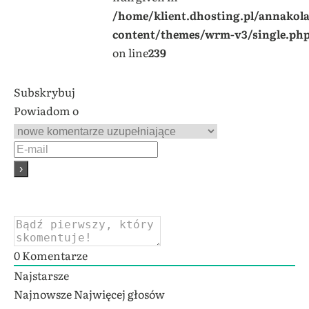
/home/klient.dhosting.pl/annakol
content/themes/wrm-v3/single.ph
on line
239
Subskrybuj
Powiadom o
0
Komentarze
Najstarsze
Najnowsze
Najwięcej głosów