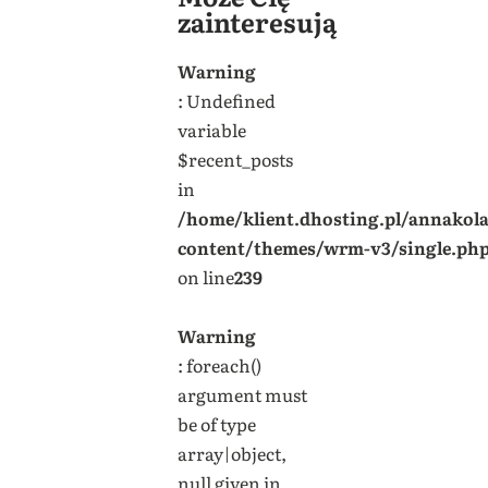
zainteresują
Warning
: Undefined
variable
$recent_posts
in
/home/klient.dhosting.pl/annakol
content/themes/wrm-v3/single.ph
on line
239
Warning
: foreach()
argument must
be of type
array|object,
null given in