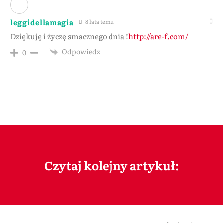
leggidellamagia
8 lata temu
Dziękuję i życzę smacznego dnia !
http://are-f.com/
Odpowiedz
0
Czytaj kolejny artykuł: