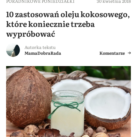
PORADNIKOWE PONIEDZIAŁKI
30 kwietnia 2018
10 zastosowań oleju kokosowego,
które koniecznie trzeba
wypróbować
Autorka tekstu
MamaDobraRada
Komentarze