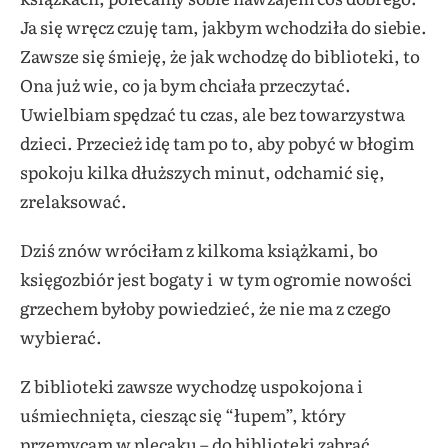
Ja się wręcz czuję tam, jakbym wchodziła do siebie.
Zawsze się śmieję, że jak wchodzę do biblioteki, to
Ona już wie, co ja bym chciała przeczytać.
Uwielbiam spędzać tu czas, ale bez towarzystwa
dzieci. Przecież idę tam po to, aby pobyć w błogim
spokoju kilka dłuższych minut, odchamić się,
zrelaksować.
Dziś znów wróciłam z kilkoma książkami, bo
księgozbiór jest bogaty i w tym ogromie nowości
grzechem byłoby powiedzieć, że nie ma z czego
wybierać.
Z biblioteki zawsze wychodzę uspokojona i
uśmiechnięta, ciesząc się “łupem”, który
przemycam w plecaku – do biblioteki zabrać