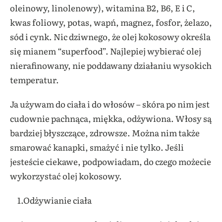
oleinowy, linolenowy), witamina B2, B6, E i C,
kwas foliowy, potas, wapń, magnez, fosfor, żelazo,
sód i cynk. Nic dziwnego, że olej kokosowy określa
się mianem “superfood”. Najlepiej wybierać olej
nierafinowany, nie poddawany działaniu wysokich
temperatur.
Ja używam do ciała i do włosów – skóra po nim jest
cudownie pachnąca, miękka, odżywiona. Włosy są
bardziej błyszczące, zdrowsze. Można nim także
smarować kanapki, smażyć i nie tylko. Jeśli
jesteście ciekawe, podpowiadam, do czego możecie
wykorzystać olej kokosowy.
1.Odżywianie ciała