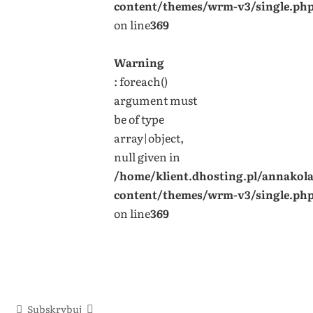
content/themes/wrm-v3/single.ph
on line
369
Warning
: foreach()
argument must
be of type
array|object,
null given in
/home/klient.dhosting.pl/annakol
content/themes/wrm-v3/single.ph
on line
369
Subskrybuj