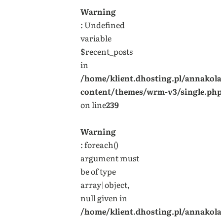
Warning
: Undefined
variable
$recent_posts
in
/home/klient.dhosting.pl/annakol
content/themes/wrm-v3/single.ph
on line
239
Warning
: foreach()
argument must
be of type
array|object,
null given in
/home/klient.dhosting.pl/annakol