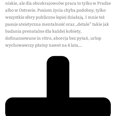
niskie, ale dla obcokrajowców praca to tylko w Pradze
albo w Ostravie. Poziom życia chyba podobny, tylko
wszystkie sfery publiczne lepiej działają. I mnie też
pasuje ateistyczna mentalność oraz „detale” takie jak
badania prenatalne dla każdej kobiety,
dofinansowane in vitro, aborcja bez pytań, urlop
wychowawczy płatny nawet na 4 lata…