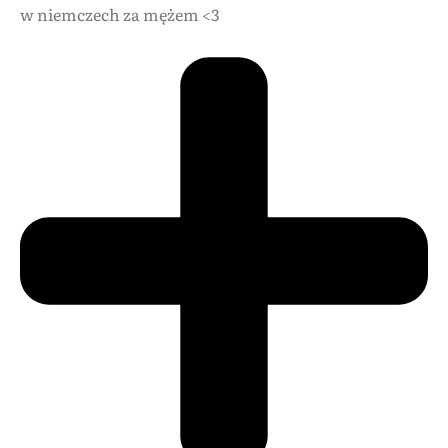
w niemczech za mężem <3