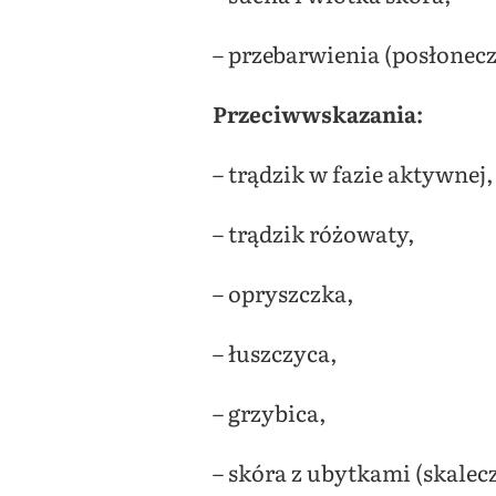
– przebarwienia (posłonec
Przeciwwskazania:
– trądzik w fazie aktywnej,
– trądzik różowaty,
– opryszczka,
– łuszczyca,
– grzybica,
– skóra z ubytkami (skalec