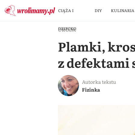
CIĄŻA I
DIY
KULINARIA
DZIECKO
URODA
Plamki, krost
z defektami
Autorka tekstu
Fizinka