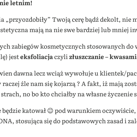
nie letnim!
a „przyozdobiły” Twoją cerę bądź dekolt, nie 
tetyczna mają na nie swe bardziej lub mniej i
zych zabiegów kosmetycznych stosowanych do w
lę) jest
eksfoliacja
czyli
złuszczanie – kwasam
wien dawna lecz wciąż wywołuje u klientek/pac
raczej źle nam się kojarzą ? A fakt, iż mają zo
trach, no bo kto chciałby na własne życzenie s
e będzie katował 😉 pod warunkiem oczywiście,
, stosująca się do podstawowych zasad i zal