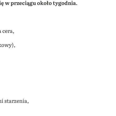
ię w przeciągu około tygodnia.
a cera,
kowy),
i starzenia,