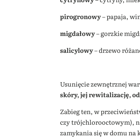
pirogronowy
– papaja, wi
migdałowy
– gorzkie migd
salicylowy
– drzewo różan
Usunięcie zewnętrznej wa
skóry, jej rewitalizację, 
Zabieg ten, w przeciwieńs
czy trójchlorooctowym), ni
zamykania się w domu na k