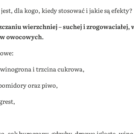
o jest, dla kogo, kiedy stosować i jakie są efekty?
szczaniu wierzchniej – suchej i zrogowaciałej,
ów owocowych.
cowe:
, winogrona i trzcina cukrowa,
 pomidory oraz piwo,
grest,
o, sok buraczany, gdzyby, drzewa iglaste, wino