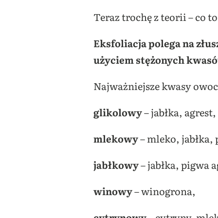
Teraz trochę z teorii – co t
Eksfoliacja polega na złu
użyciem stężonych kwas
Najważniejsze kwasy owo
glikolowy
– jabłka, agrest
mlekowy
– mleko, jabłka,
jabłkowy
– jabłka, pigwa a
winowy
– winogrona,
cytrynowy
– cytryny, mlek