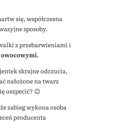
martw się, współczesna
nwazyjne sposoby.
alki z przebarwieniami i
i owocowymi.
jentek skrajne odczucia,
stać nałożone na twarz
ię oszpecić? 😉
 że zabieg wykona osoba
eceń producenta