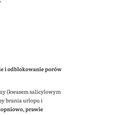
ie i odblokowanie porów
arzy (kwasem salicylowym
y brania urlopu i
stopniowo, prawie