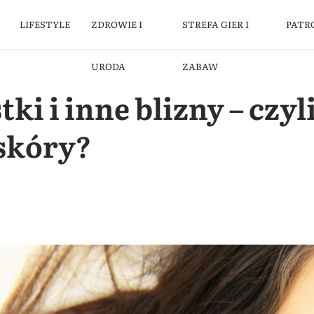
LIFESTYLE
ZDROWIE I
STREFA GIER I
PATR
URODA
ZABAW
ki i inne blizny – czyl
 skóry?