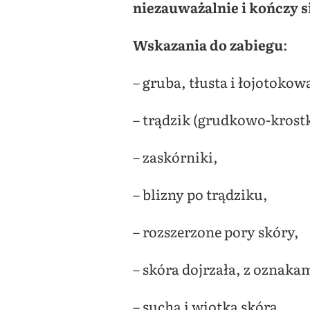
niezauważalnie i kończy s
Wskazania do zabiegu
:
– gruba, tłusta i łojotokow
– trądzik (grudkowo-krost
– zaskórniki,
– blizny po trądziku,
– rozszerzone pory skóry,
– skóra dojrzała, z oznakam
– sucha i wiotka skóra,