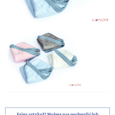
Fajny artykuł? Możesz nas pochwalić lub