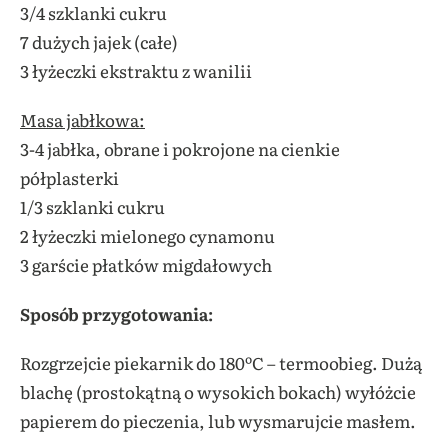
3/4 szklanki cukru
7 dużych jajek (całe)
3 łyżeczki ekstraktu z wanilii
Masa jabłkowa:
3-4 jabłka, obrane i pokrojone na cienkie
półplasterki
1/3 szklanki cukru
2 łyżeczki mielonego cynamonu
3 garście płatków migdałowych
Sposób przygotowania:
Rozgrzejcie piekarnik do 180ºC – termoobieg. Dużą
blachę (prostokątną o wysokich bokach) wyłóżcie
papierem do pieczenia, lub wysmarujcie masłem.