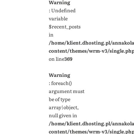
Warning
: Undefined
variable
$recent_posts
in
/home/klient.dhosting.pl/annakol
content/themes/wrm-v3/single.ph
on line
369
Warning
: foreach()
argument must
be of type
array|object,
null given in
/home/klient.dhosting.pl/annakol
content/themes/wrm-v3/single.ph