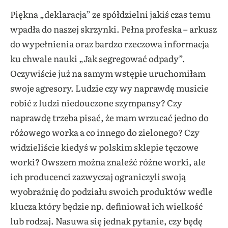
Piękna „deklaracja” ze spółdzielni jakiś czas temu
wpadła do naszej skrzynki. Pełna profeska – arkusz
do wypełnienia oraz bardzo rzeczowa informacja
ku chwale nauki „Jak segregować odpady”.
Oczywiście już na samym wstępie uruchomiłam
swoje agresory. Ludzie czy wy naprawdę musicie
robić z ludzi niedouczone szympansy? Czy
naprawdę trzeba pisać, że mam wrzucać jedno do
różowego worka a co innego do zielonego? Czy
widzieliście kiedyś w polskim sklepie tęczowe
worki? Owszem można znaleźć różne worki, ale
ich producenci zazwyczaj ograniczyli swoją
wyobraźnię do podziału swoich produktów wedle
klucza który będzie np. definiował ich wielkość
lub rodzaj. Nasuwa się jednak pytanie, czy będę