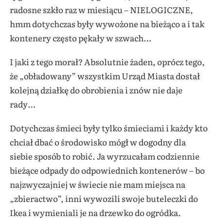
radosne szkło raz w miesiącu – NIELOGICZNE,
hmm dotychczas były wywożone na bieżąco a i tak
kontenery często pękały w szwach…
I jaki z tego morał? Absolutnie żaden, oprócz tego,
że „obładowany” wszystkim Urząd Miasta dostał
kolejną działkę do obrobienia i znów nie daje
rady…
Dotychczas śmieci były tylko śmieciami i każdy kto
chciał dbać o środowisko mógł w dogodny dla
siebie sposób to robić. Ja wyrzucałam codziennie
bieżące odpady do odpowiednich kontenerów – bo
najzwyczajniej w świecie nie mam miejsca na
„zbieractwo”, inni wywozili swoje buteleczki do
Ikea i wymieniali je na drzewko do ogródka.