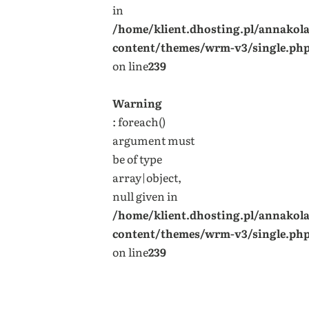
in
/home/klient.dhosting.pl/annakol
content/themes/wrm-v3/single.ph
on line
239
Warning
: foreach()
argument must
be of type
array|object,
null given in
/home/klient.dhosting.pl/annakol
content/themes/wrm-v3/single.ph
on line
239