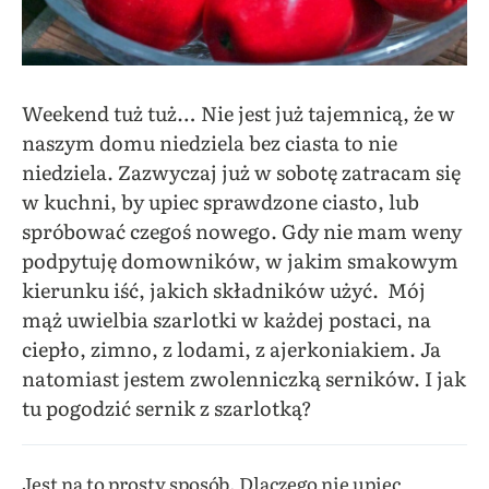
Weekend tuż tuż… Nie jest już tajemnicą, że w
naszym domu niedziela bez ciasta to nie
niedziela. Zazwyczaj już w sobotę zatracam się
w kuchni, by upiec sprawdzone ciasto, lub
spróbować czegoś nowego. Gdy nie mam weny
podpytuję domowników, w jakim smakowym
kierunku iść, jakich składników użyć. Mój
mąż uwielbia szarlotki w każdej postaci, na
ciepło, zimno, z lodami, z ajerkoniakiem. Ja
natomiast jestem zwolenniczką serników. I jak
tu pogodzić sernik z szarlotką?
Jest na to prosty sposób. Dlaczego nie upiec