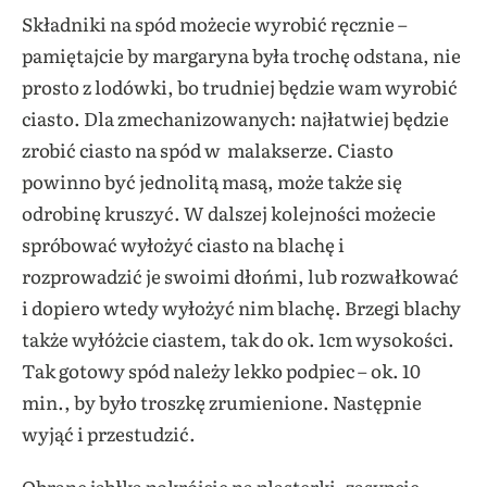
Składniki na spód możecie wyrobić ręcznie –
pamiętajcie by margaryna była trochę odstana, nie
prosto z lodówki, bo trudniej będzie wam wyrobić
ciasto. Dla zmechanizowanych: najłatwiej będzie
zrobić ciasto na spód w malakserze. Ciasto
powinno być jednolitą masą, może także się
odrobinę kruszyć. W dalszej kolejności możecie
spróbować wyłożyć ciasto na blachę i
rozprowadzić je swoimi dłońmi, lub rozwałkować
i dopiero wtedy wyłożyć nim blachę. Brzegi blachy
także wyłóżcie ciastem, tak do ok. 1cm wysokości.
Tak gotowy spód należy lekko podpiec – ok. 10
min., by było troszkę zrumienione. Następnie
wyjąć i przestudzić.
Obrane jabłka pokrójcie na plasterki, zasypcie