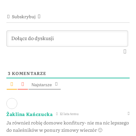
Subskrybuj
3
KOMENTARZE
Najstarsze
Żaklina Kańczucka
12 lata temu
Ja również robię domowe konfitury- nie ma nic lepszego
do naleśników w ponury zimowy wieczór 🙂