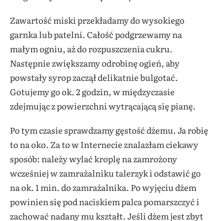
Zawartość miski przekładamy do wysokiego
garnka lub patelni. Całość podgrzewamy na
małym ogniu, aż do rozpuszczenia cukru.
Następnie zwiększamy odrobinę ogień, aby
powstały syrop zaczął delikatnie bulgotać.
Gotujemy go ok. 2 godzin, w międzyczasie
zdejmując z powierzchni wytrącającą się pianę.
Po tym czasie sprawdzamy gęstość dżemu. Ja robię
to na oko. Za to w Internecie znalazłam ciekawy
sposób: należy wylać kroplę na zamrożony
wcześniej w zamrażalniku talerzyk i odstawić go
na ok. 1 min. do zamrażalnika. Po wyjęciu dżem
powinien się pod naciskiem palca pomarszczyć i
zachować nadany mu kształt. Jeśli dżem jest zbyt