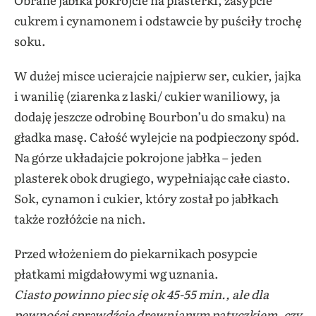
cukrem i cynamonem i odstawcie by puściły trochę
soku.
W dużej misce ucierajcie najpierw ser, cukier, jajka
i wanilię (ziarenka z laski/ cukier waniliowy, ja
dodaję jeszcze odrobinę Bourbon’u do smaku) na
gładka masę. Całość wylejcie na podpieczony spód.
Na górze układajcie pokrojone jabłka – jeden
plasterek obok drugiego, wypełniając całe ciasto.
Sok, cynamon i cukier, który został po jabłkach
także rozłóżcie na nich.
Przed włożeniem do piekarnikach posypcie
płatkami migdałowymi wg uznania.
Ciasto powinno piec się ok 45-55 min., ale dla
pewności sprawdźcie drewnianym patyczkiem, czy