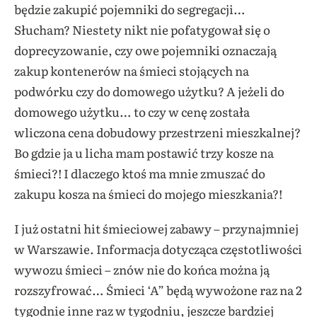
będzie zakupić pojemniki do segregacji…
Słucham? Niestety nikt nie pofatygował się o
doprecyzowanie, czy owe pojemniki oznaczają
zakup kontenerów na śmieci stojących na
podwórku czy do domowego użytku? A jeżeli do
domowego użytku… to czy w cenę została
wliczona cena dobudowy przestrzeni mieszkalnej?
Bo gdzie ja u licha mam postawić trzy kosze na
śmieci?! I dlaczego ktoś ma mnie zmuszać do
zakupu kosza na śmieci do mojego mieszkania?!
I już ostatni hit śmieciowej zabawy – przynajmniej
w Warszawie. Informacja dotycząca częstotliwości
wywozu śmieci – znów nie do końca można ją
rozszyfrować… Śmieci ‘A” będą wywożone raz na 2
tygodnie inne raz w tygodniu, jeszcze bardziej