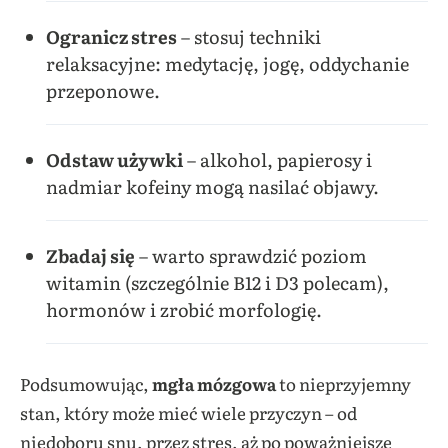
Ogranicz stres
– stosuj techniki
relaksacyjne: medytację, jogę, oddychanie
przeponowe.
Odstaw używki
– alkohol, papierosy i
nadmiar kofeiny mogą nasilać objawy.
Zbadaj się
– warto sprawdzić poziom
witamin (szczególnie B12 i D3 polecam),
hormonów i zrobić morfologię.
Podsumowując,
mgła mózgowa
to nieprzyjemny
stan, który może mieć wiele przyczyn – od
niedoboru snu, przez stres, aż po poważniejsze