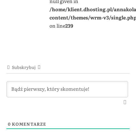
null given in
/home/klient.dhosting.pl/annakol
content/themes/wrm-v3/single.ph
on line
239
Subskrybuj
0
KOMENTARZE