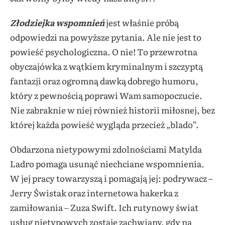
Złodziejka wspomnień
jest właśnie próbą
odpowiedzi na powyższe pytania. Ale nie jest to
powieść psychologiczna. O nie! To przewrotna
obyczajówka z wątkiem kryminalnym i szczyptą
fantazji oraz ogromną dawką dobrego humoru,
który z pewnością poprawi Wam samopoczucie.
Nie zabraknie w niej również historii miłosnej, bez
której każda powieść wygląda przecież „blado”.
Obdarzona nietypowymi zdolnościami Matylda
Ladro pomaga usunąć niechciane wspomnienia.
W jej pracy towarzyszą i pomagają jej: podrywacz –
Jerry Świstak oraz internetowa hakerka z
zamiłowania – Zuza Swift. Ich rutynowy świat
usług nietypowych zostaje zachwiany, gdy na