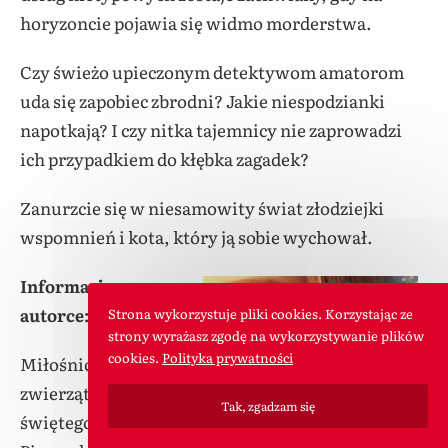
horyzoncie pojawia się widmo morderstwa.
Czy świeżo upieczonym detektywom amatorom
uda się zapobiec zbrodni? Jakie niespodzianki
napotkają? I czy nitka tajemnicy nie zaprowadzi
ich przypadkiem do kłębka zagadek?
Zanurzcie się w niesamowity świat złodziejki
wspomnień i kota, który ją sobie wychował.
Informacja o
autorce:
Strona wykorzystuje pliki cookies. Korzystając ze
strony wyrażasz zgodę na wykorzystywanie plików
cookies.
Polityka prywatności
Miłośniczka
zwierząt, kawy i
Tak, zgadzam się
świętego spokoju.