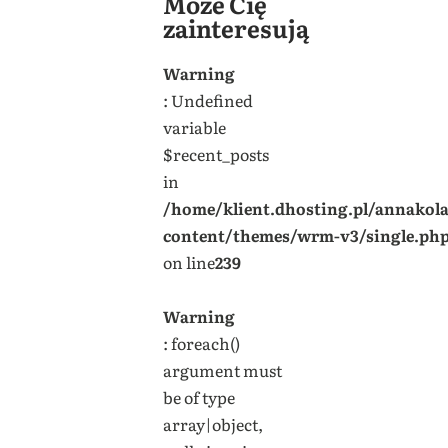
Może Cię
zainteresują
Warning
: Undefined
variable
$recent_posts
in
/home/klient.dhosting.pl/annakol
content/themes/wrm-v3/single.ph
on line
239
Warning
: foreach()
argument must
be of type
array|object,