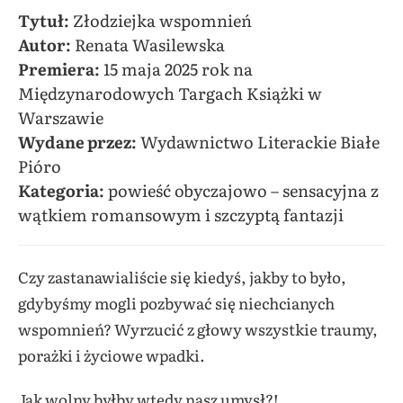
Tytuł:
Złodziejka wspomnień
Autor:
Renata Wasilewska
Premiera:
15 maja 2025 rok na
Międzynarodowych Targach Książki w
Warszawie
Wydane przez:
Wydawnictwo Literackie Białe
Pióro
Kategoria:
powieść obyczajowo – sensacyjna z
wątkiem romansowym i szczyptą fantazji
Czy zastanawialiście się kiedyś, jakby to było,
gdybyśmy mogli pozbywać się niechcianych
wspomnień? Wyrzucić z głowy wszystkie traumy,
porażki i życiowe wpadki.
Jak wolny byłby wtedy nasz umysł?!