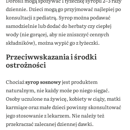
Dorośli mogą spożywać 1 łyżeczkę syropu 2–3 razy
dziennie. Dzieci mogą go przyjmować najlepiej po
konsultacji z pediatrą. Syrop można podawać
samodzielnie lub dodać do herbaty czy ciepłej
wody (nie gorącej, aby nie zniszczyć cennych
składników), można wypić go z łyżeczki.
Przeciwwskazania i środki
ostrożności
Chociaż
syrop sosnowy
jest produktem
naturalnym, nie każdy może po niego sięgać.
Osoby uczulone na żywicę, kobiety w ciąży, matki
karmiące oraz małe dzieci powinny skonsultować
jego stosowanie z lekarzem. Nie należy też
przekraczać zalecanej dziennej dawki.