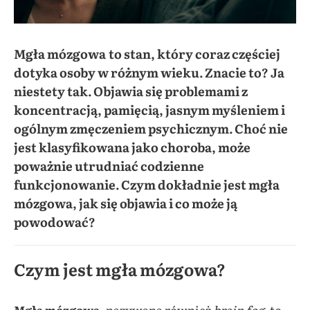
Mgła mózgowa
to stan, który coraz częściej
dotyka osoby w różnym wieku. Znacie to? Ja
niestety tak. Objawia się problemami z
koncentracją, pamięcią, jasnym myśleniem i
ogólnym zmęczeniem psychicznym. Choć nie
jest klasyfikowana jako choroba, może
poważnie utrudniać codzienne
funkcjonowanie. Czym dokładnie jest mgła
mózgowa, jak się objawia i co może ją
powodować?
Czym jest mgła mózgowa?
Mgła mózgowa
, nazywana również
brain fog
, to