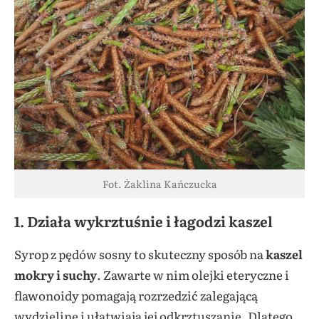
Fot. Żaklina Kańczucka
1.
Działa wykrztuśnie i łagodzi kaszel
Syrop z pędów sosny to skuteczny sposób na
kaszel
mokry i suchy
. Zawarte w nim olejki eteryczne i
flawonoidy pomagają rozrzedzić zalegającą
wydzielinę i ułatwiają jej odkrztuszanie. Dlatego