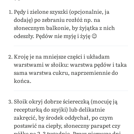
Pędy i zielone szyszki (opcjonalnie, ja
dodaję) po zebraniu rozłóż np. na
słonecznym balkonie, by żyjątka z nich
odeszły. Pędów nie myję i żyję 😉
Kroję je na mniejsze części i układam
warstwami w słoiku: warstwa pędów i taka
sama warstwa cukru, naprzemiennie do
końca.
Słoik okryj dobrze ściereczką (mocuję ją
recepturką do szyjki) lub delikatnie
zakręcić, by środek oddychał, po czym
postawić na ciepły, słoneczny parapet czy
półkę na 2–3 tygodnie. Przez pierwsze dni