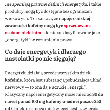
nie spełniają prawnej definicji energetyka
, i takie
produkty mogą być dostępne bez ograniczeń
wiekowych. To oznacza, że
napoje o niskiej
zawartości kofeiny mogą być
sprzedawane
osobom nieletnim
, ale nie są klasyfikowane jako
„energetyki” w rozumieniu prawa.
Co daje energetyk i dlaczego
nastolatki po nie sięgają?
Energetyki działają przede wszystkim dzięki
kofeinie
, która jest substancją pobudzającą układ
nerwowy — to ona daje uczucie „energii”.
Klasyczny napój energetyczny może mieć od
80 do
nawet ponad 100 mg kofeiny w jednej puszce 250
ml
(a niektóre mogą mieć więcej, jeśli zawierają