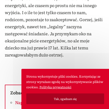
energetyki, ale czasem po prostu nie ma innego
wyjścia. I o ile to jest tylko czasem to nam,
rodzicom, pozostaje to zaakceptować. Gorzej, jeśli
energetyk, nawet ten „legalny” zaczyna
zastępować śniadanie. Ja przymykam oko na
okazjonalne picie energetyków, no ale moje
dziecko ma już prawie 17 lat. Kilka lat temu
zareagowałabym dużo ostrzej.
Strona wykorzystuje pliki cookies. Korzystając ze
strony wyrażasz zgodę na wykorzystywanie plików
cookies.
Polityka prywatności
Zobacz inne wpisy o tej tematyce:
Tak, zgadzam się
Napoje energetyczne – rosnący problem z