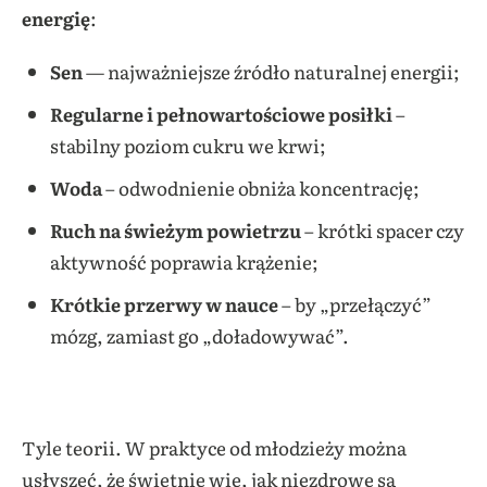
energię
:
Sen
— najważniejsze źródło naturalnej energii;
Regularne i pełnowartościowe posiłki
–
stabilny poziom cukru we krwi;
Woda
– odwodnienie obniża koncentrację;
Ruch na świeżym powietrzu
– krótki spacer czy
aktywność poprawia krążenie;
Krótkie przerwy w nauce
– by „przełączyć”
mózg, zamiast go „doładowywać”.
Tyle teorii. W praktyce od młodzieży można
usłyszeć, że świetnie wie, jak niezdrowe są