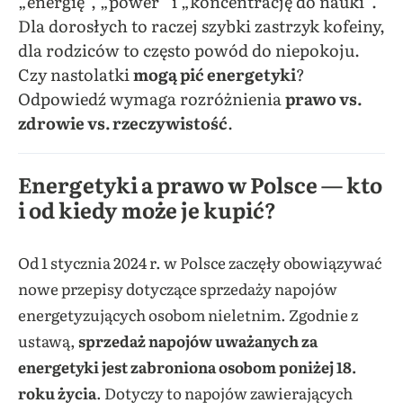
„energię”, „power” i „koncentrację do nauki”.
Dla dorosłych to raczej szybki zastrzyk kofeiny,
dla rodziców to często powód do niepokoju.
Czy nastolatki
mogą pić energetyki
?
Odpowiedź wymaga rozróżnienia
prawo vs.
zdrowie vs. rzeczywistość
.
Energetyki a prawo w Polsce — kto
i od kiedy może je kupić?
Od 1 stycznia 2024 r. w Polsce zaczęły obowiązywać
nowe przepisy dotyczące sprzedaży napojów
energetyzujących osobom nieletnim. Zgodnie z
ustawą,
sprzedaż napojów uważanych za
energetyki jest zabroniona osobom poniżej 18.
roku życia
. Dotyczy to napojów zawierających