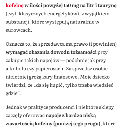
kofeinę
w ilości powyżej 150 mg na litr i taurynę
(czyli klasycznych energetyków), z wyjątkiem
substancji, które występują naturalnie w
surowcach.
Oznacza to, że sprzedawca ma prawo (i powinien)
wymagać okazania dowodu tożsamości
przy
zakupie takich napojów — podobnie jak przy
alkoholu czy papierosach. Za sprzedaż osobie
nieletniej grożą kary finansowe. Moje dziecko
twierdzi, że „da się kupić, tylko trzeba wiedzieć
gdzie”.
Jednak w praktyce producenci i niektóre sklepy
zaczęły oferować
napoje z bardzo niską
zawartością kofeiny (poniżej tego progu)
, które