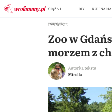
CIĄŻA I
DIY
KULINARIA
DZIECKO
PODRÓŻE
Zoo w Gdańsk
morzem z c
Autorka tekstu
Mirella