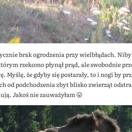
ycznie brak ogrodzenia przy wielbłądach. Niby
tórym rzekomo płynął prąd, ale swobodnie prz
. Myślę, że gdyby się postarały, to i nogi by pr
h od podchodzenia zbyt blisko zwierząt odstras
lują. Jakoś nie zauważyłam 😛