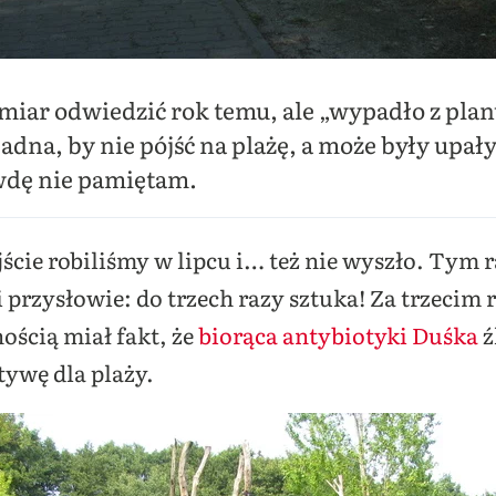
miar odwiedzić rok temu, ale „wypadło z plan
dna, by nie pójść na plażę, a może były upały 
wdę nie pamiętam.
ście robiliśmy w lipcu i… też nie wyszło. Tym 
 przysłowie: do trzech razy sztuka! Za trzecim 
ością miał fakt, że
biorąca antybiotyki Duśka
ź
tywę dla plaży.