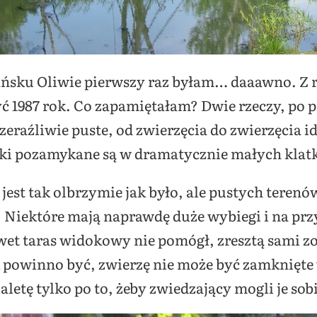
ńsku Oliwie pierwszy raz byłam… daaawno. Z r
ć 1987 rok. Co zapamiętałam? Dwie rzeczy, po pi
zeraźliwie puste, od zwierzęcia do zwierzęcia idz
aki pozamykane są w dramatycznie małych klat
jest tak olbrzymie jak było, ale pustych terenó
 Niektóre mają naprawdę duże wybiegi i na przy
t taras widokowy nie pomógł, zresztą sami zob
ak powinno być, zwierzę nie może być zamknięte
letę tylko po to, żeby zwiedzający mogli je sob