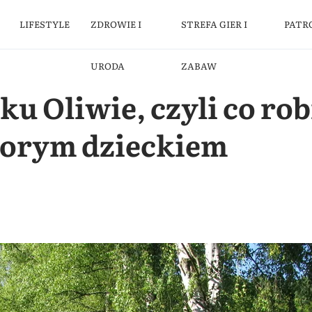
LIFESTYLE
ZDROWIE I
STREFA GIER I
PATR
URODA
ZABAW
u Oliwie, czyli co rob
horym dzieckiem