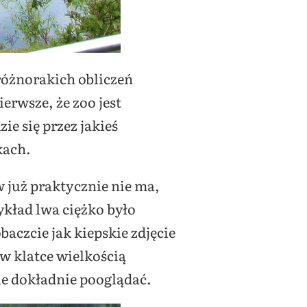
óżnorakich obliczeń
erwsze, że zoo jest
ie się przez jakieś
kach.
w już praktycznie nie ma,
kład lwa ciężko było
aczcie jak kiepskie zdjęcie
 w klatce wielkością
ie dokładnie pooglądać.