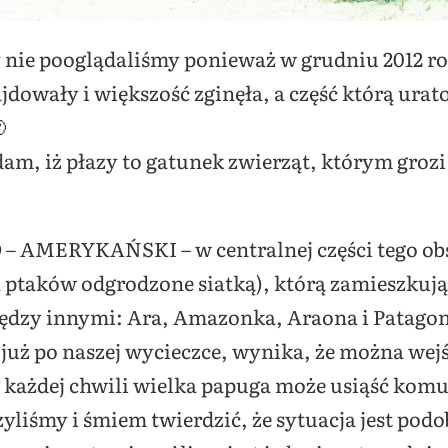
y nie pooglądaliśmy ponieważ w grudniu 2012 ro
jdowały i większość zginęła, a część którą ur

m, iż płazy to gatunek zwierząt, którym grozi 
MERYKAŃSKI – w centralnej części tego obsza
a ptaków odgrodzone siatką), którą zamieszkują
ędzy innymi: Ara, Amazonka, Araona i Patago
już po naszej wycieczce, wynika, że można wejść 
 każdej chwili wielka papuga może usiąść komu
zyliśmy i śmiem twierdzić, że sytuacja jest pod