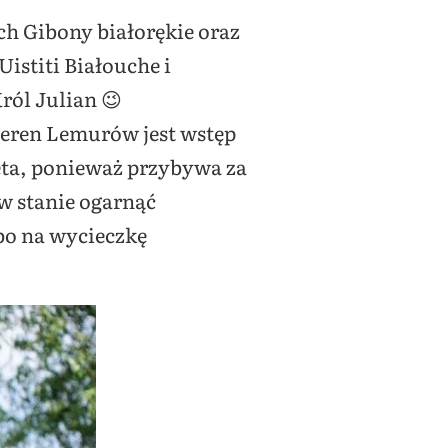
ch Gibony białorękie oraz
istiti Białouche i
ról Julian 😉
teren Lemurów jest wstęp
ęta, ponieważ przybywa za
 w stanie ogarnąć
 bo na wycieczkę