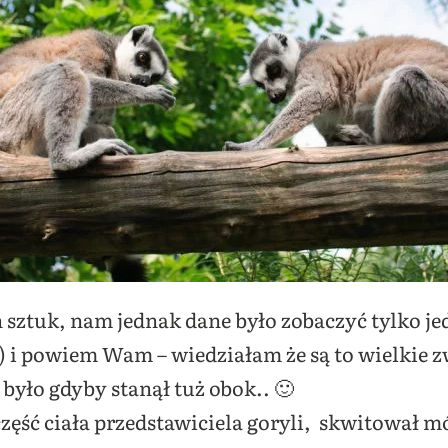
h sztuk, nam jednak dane było zobaczyć tylko je
) i powiem Wam – wiedziałam że są to wielkie zwi
 było gdyby stanął tuż obok.. 🙂
zęść ciała przedstawiciela goryli, skwitował mój