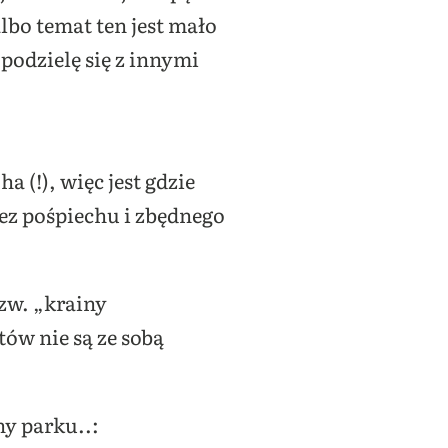
lbo temat ten jest mało
podzielę się z innymi
 (!), więc jest gdzie
bez pośpiechu i zbędnego
tzw. „krainy
ów nie są ze sobą
y parku..: