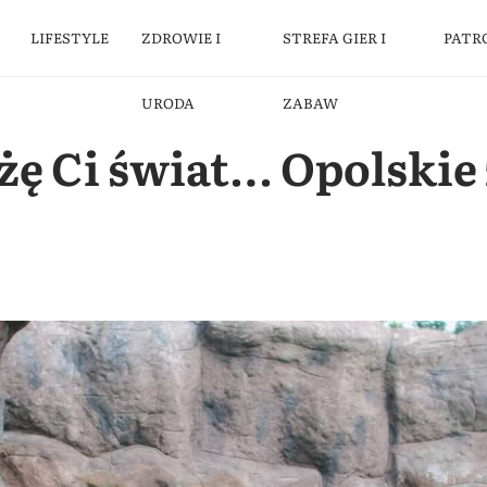
LIFESTYLE
ZDROWIE I
STREFA GIER I
PATR
URODA
ZABAW
żę Ci świat… Opolskie