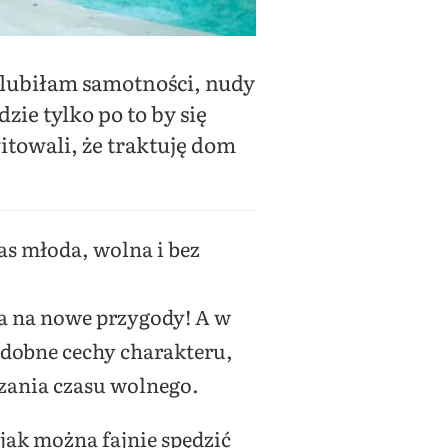
 lubiłam samotności, nudy
ie tylko po to by się
witowali, że traktuję dom
as młoda, wolna i bez
ta na nowe przygody! A w
odobne cechy charakteru,
zania czasu wolnego.
jak można fajnie spędzić