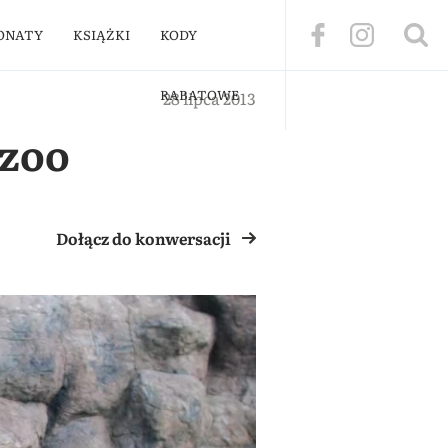
ONATY
KSIĄŻKI
KODY
RABATOWE
28 lipca 2013
 zoo
Dołącz do konwersacji