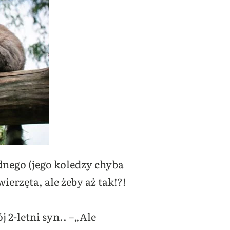
dnego (jego koledzy chyba
erzęta, ale żeby aż tak!?!
 2-letni syn.. –„Ale