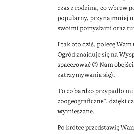
czas z rodziną, co wbrew p
popularny, przynajmniej na
swoimi pomysłami oraz tu
I tak oto dziś, polecę Wa
Ogród znajduje się na Wyspi
spacerować 😉 Nam obejście 
zatrzymywania się).
To co bardzo przypadło mi d
zoogeograficzne”, dzięki 
wymieszane.
Po krótce przedstawię Wam