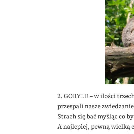
2. GORYLE – w ilości trzec
przespali nasze zwiedzanie
Strach się bać myśląc co by
A najlepiej, pewną wielką c