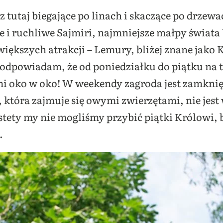
tutaj biegające po linach i skaczące po drzewa
 i ruchliwe Sajmiri, najmniejsze małpy świata U
większych atrakcji – Lemury, bliżej znane jako K
dpowiadam, że od poniedziałku do piątku na 
mi oko w oko! W weekendy zagroda jest zamkni
, która zajmuje się owymi zwierzętami, nie jest
stety my nie mogliśmy przybić piątki Królowi,
.