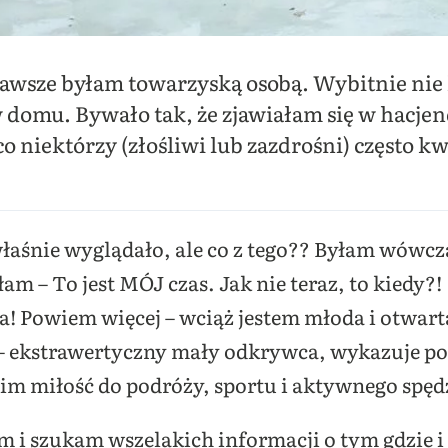
awsze byłam towarzyską osobą. Wybitnie nie
 domu. Bywało tak, że zjawiałam się w hacjendz
o niektórzy (złośliwi lub zazdrośni) często k
łaśnie wyglądało, ale co z tego?? Byłam wówcz
 – To jest MÓJ czas. Jak nie teraz, to kiedy?!
a! Powiem więcej – wciąż jestem młoda i otwar
 – ekstrawertyczny mały odkrywca, wykazuje p
im miłość do podróży, sportu i aktywnego spęd
i szukam wszelakich informacji o tym gdzie i 