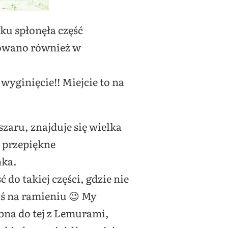
ku spłonęła część
atowano również w
wyginięcie!! Miejcie to na
ru, znajduje się wielka
 przepiękne
nka.
do takiej części, gdzie nie
ś na ramieniu 😉 My
obna do tej z Lemurami,