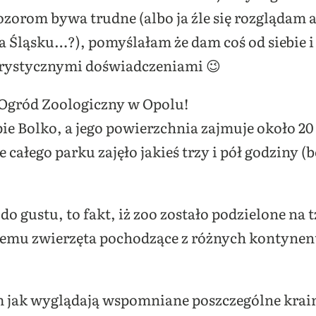
ozorom bywa trudne (albo ja źle się rozglądam a
 Śląsku…?), pomyślałam że dam coś od siebie i 
rystycznymi doświadczeniami 😉
m Ogród Zoologiczny w Opolu!
e Bolko, a jego powierzchnia zajmuje około 20 ha
całego parku zajęło jakieś trzy i pół godziny (
o gustu, to fakt, iż zoo zostało podzielone na 
czemu zwierzęta pochodzące z różnych kontynent
 jak wyglądają wspomniane poszczególne krain