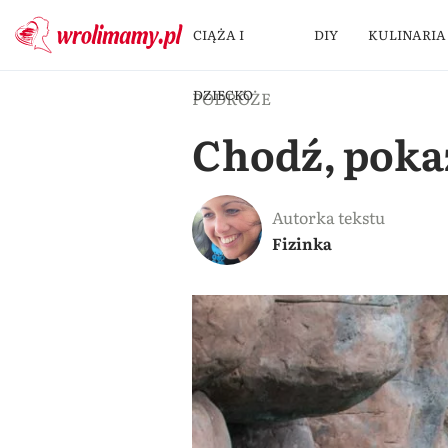
CIĄŻA I
DIY
KULINARIA
DZIECKO
PODRÓŻE
Chodź, poka
Autorka tekstu
Fizinka