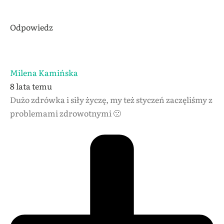
Odpowiedz
Milena Kamińska
8 lata temu
Dużo zdrówka i siły życzę, my też styczeń zaczęliśmy z
problemami zdrowotnymi 🙁