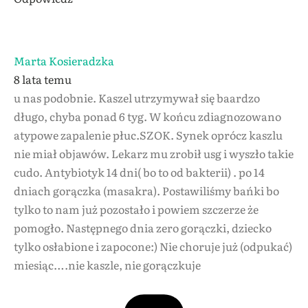
Marta Kosieradzka
8 lata temu
u nas podobnie. Kaszel utrzymywał się baardzo
długo, chyba ponad 6 tyg. W końcu zdiagnozowano
atypowe zapalenie płuc.SZOK. Synek oprócz kaszlu
nie miał objawów. Lekarz mu zrobił usg i wyszło takie
cudo. Antybiotyk 14 dni( bo to od bakterii) . po 14
dniach gorączka (masakra). Postawiliśmy bańki bo
tylko to nam już pozostało i powiem szczerze że
pomogło. Następnego dnia zero gorączki, dziecko
tylko osłabione i zapocone:) Nie choruje już (odpukać)
miesiąc….nie kaszle, nie gorączkuje