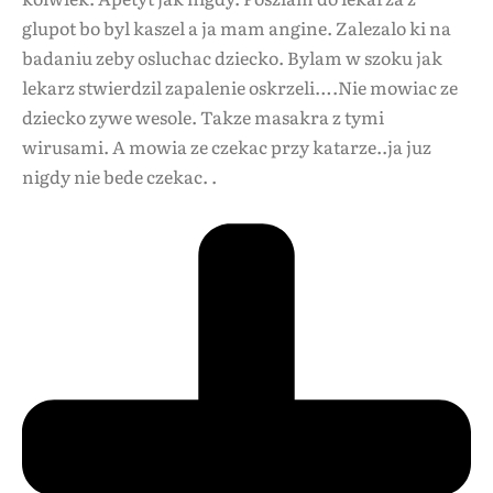
glupot bo byl kaszel a ja mam angine. Zalezalo ki na
badaniu zeby osluchac dziecko. Bylam w szoku jak
lekarz stwierdzil zapalenie oskrzeli….Nie mowiac ze
dziecko zywe wesole. Takze masakra z tymi
wirusami. A mowia ze czekac przy katarze..ja juz
nigdy nie bede czekac. .