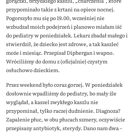
gorączki, brzydkiego kaszlu, „charczenia”, które
przypominało takie z krtani na opiece nocnej.
Pogorszyło mu się po 19.00, wcześniej nie
wzbudzał moich podejrzeń i planowo miałam iść
do pediatry w poniedziałek. Lekarz zbadał małego i
stwierdził, że dziecko jest zdrowe, a tak kaszleć
może i miesiąc. Przepisał Diphergan i wapno.
Wróciliśmy do domu z (oficjalnie) czystym
osłuchowo dzieckiem.
Przez weekend było coraz gorzej. W poniedziałek
dosłownie wpadliśmy do pediatry, bo mały źle
wyglądał, a kaszel zwykłego kaszlu nie
przypominał, tylko raczej dudnienie. Diagnoza?
Zapalenie płuc, w obu płucach szmery, oczywiście
przepisany antybiotyk, sterydy. Dano nam dwa –