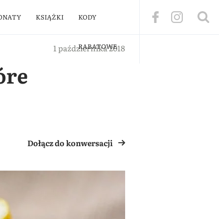
ONATY
KSIĄŻKI
KODY
RABATOWE
1 października 2018
óre
Dołącz do konwersacji