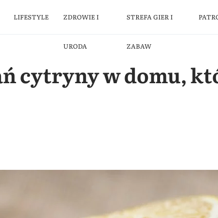
LIFESTYLE
ZDROWIE I
STREFA GIER I
PATR
URODA
ZABAW
ań cytryny w domu, kt