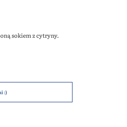
zoną sokiem z cytryny.
i :)