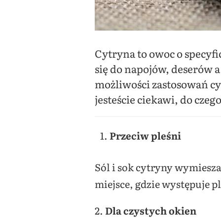
Cytryna to owoc o specyfi
się do napojów, deserów a
możliwości zastosowań cyt
jesteście ciekawi, do cze
Przeciw pleśni
Sól i sok cytryny wymieszaj
miejsce, gdzie występuje p
2.
Dla czystych okien