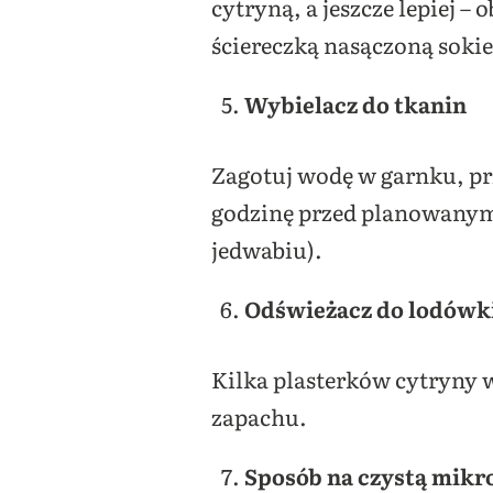
cytryną, a jeszcze lepiej 
ściereczką nasączoną sok
Wybielacz do tkanin
Zagotuj wodę w garnku, prz
godzinę przed planowanym pr
jedwabiu).
Odświeżacz do lodówk
Kilka plasterków cytryny 
zapachu.
Sposób na czystą mikr