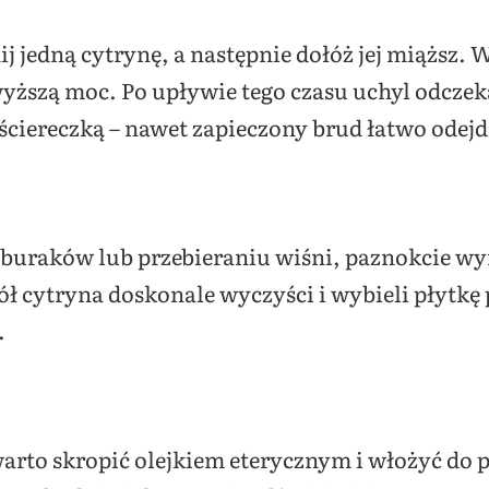
j jedną cytrynę, a następnie dołóż jej miąższ. 
ższą moc. Po upływie tego czasu uchyl odczeka
 ściereczką – nawet zapieczony brud łatwo odejd
u buraków lub przebieraniu wiśni, paznokcie 
ół cytryna doskonale wyczyści i wybieli płytkę
.
arto skropić olejkiem eterycznym i włożyć do 