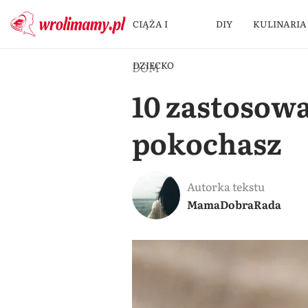
CIĄŻA I
DIY
KULINARIA
DZIECKO
DOM
10 zastosow
pokochasz
Autorka tekstu
MamaDobraRada