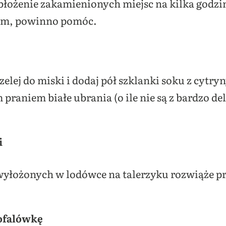
– obłożenie zakamienionych miejsc na kilka godzi
iem, powinno pomóc.
elej do miski i dodaj pół szklanki soku z cytryn
aniem białe ubrania (o ile nie są z bardzo deli
i
wyłożonych w lodówce na talerzyku rozwiąże p
ofalówkę