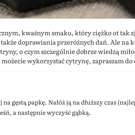
cznym, kwaśnym smaku, który ciężko ot tak zje
 także doprawiania przeróżnych dań. Ale na k
ryny, o czym szczególnie dobrze wiedzą miłoś
go możecie wykorzystać cytrynę, zapraszam do d
 na gęstą papkę. Nałóż ją na dłuższy czas (najle
leśń, a następnie wyczyść gąbką.