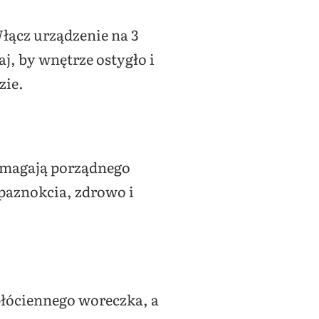
Włącz urządzenie na 3
j, by wnętrze ostygło i
zie.
wymagają porządnego
 paznokcia, zdrowo i
płóciennego woreczka, a