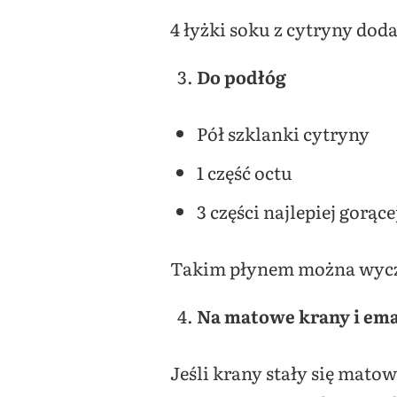
4 łyżki soku z cytryny doda
Do podłóg
Pół szklanki cytryny
1 część octu
3 części najlepiej gorąc
Takim płynem można wyczy
Na matowe krany i ema
Jeśli krany stały się mato