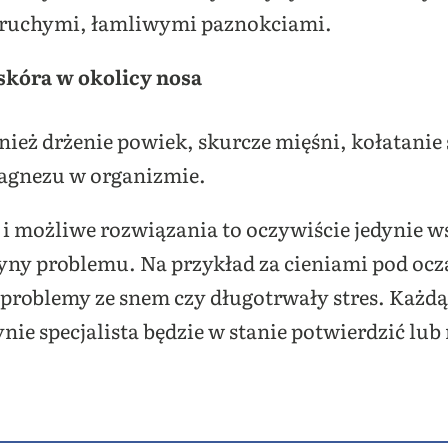
kruchymi, łamliwymi paznokciami.
kóra w okolicy nosa
ież drżenie powiek, skurcze mięśni, kołatanie s
magnezu w organizmie.
i możliwe rozwiązania to oczywiście jedynie 
zyny problemu. Na przykład za cieniami pod ocz
 problemy ze snem czy długotrwały stres. Każd
nie specjalista będzie w stanie potwierdzić lu