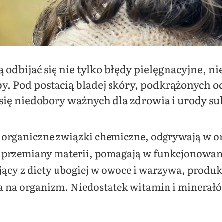
odbijać się nie tylko błędy pielęgnacyjne, ni
by. Pod postacią bladej skóry, podkrążonych 
się niedobory ważnych dla zdrowia i urody su
i organiczne związki chemiczne, odgrywają w 
sy przemiany materii, pomagają w funkcjonow
jący z diety ubogiej w owoce i warzywa, produk
 na organizm. Niedostatek witamin i minerałó
.