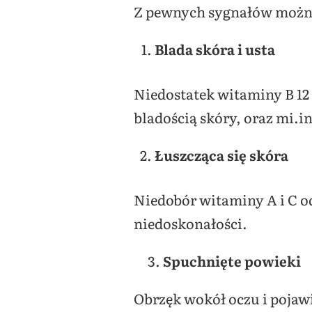
Z pewnych sygnałów można 
Blada skóra i usta
Niedostatek witaminy B 12
bladością skóry, oraz mi.
Łuszcząca się skóra
Niedobór witaminy A i C od
niedoskonałości.
3.
Spuchnięte powieki
Obrzęk wokół oczu i pojaw