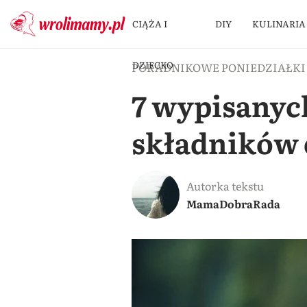
CIĄŻA I
DIY
KULINARIA
DZIECKO
PORADNIKOWE PONIEDZIAŁKI
7 wypisanyc
składników
Autorka tekstu
MamaDobraRada