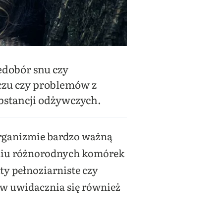
edobór snu czy
oczu czy problemów z
bstancji odżywczych.
organizmie bardzo ważną
aniu różnorodnych komórek
ty pełnoziarniste czy
w uwidacznia się również