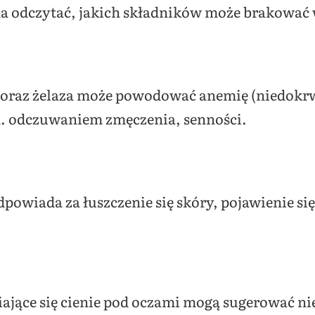
odczytać, jakich składników może brakować w 
 oraz żelaza może powodować anemię (niedokrwi
in. odczuwaniem zmęczenia, senności.
powiada za łuszczenie się skóry, pojawienie si
iające się cienie pod oczami mogą sugerować ni