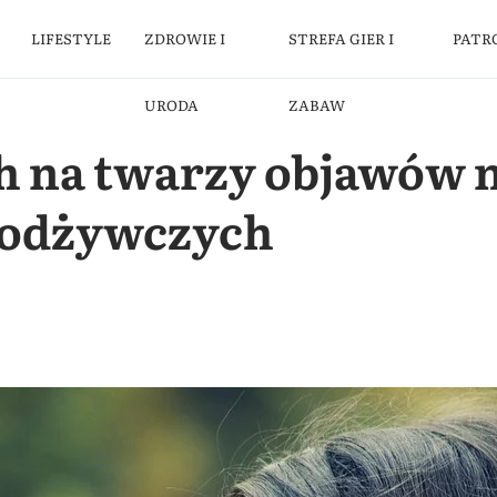
LIFESTYLE
ZDROWIE I
STREFA GIER I
PATR
URODA
ZABAW
h na twarzy objawów 
 odżywczych