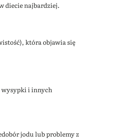
diecie najbardziej.
stość), która objawia się
ę wysypki i innych
edobór jodu lub problemy z