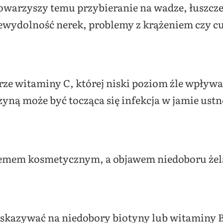
towarzyszy temu przybieranie na wadze, łuszcze
wydolność nerek, problemy z krążeniem czy c
ze witaminy C, której niski poziom źle wpływ
ną może być tocząca się infekcja w jamie ustn
blemem kosmetycznym, a objawem niedoboru żela
kazywać na niedobory biotyny lub witaminy B7