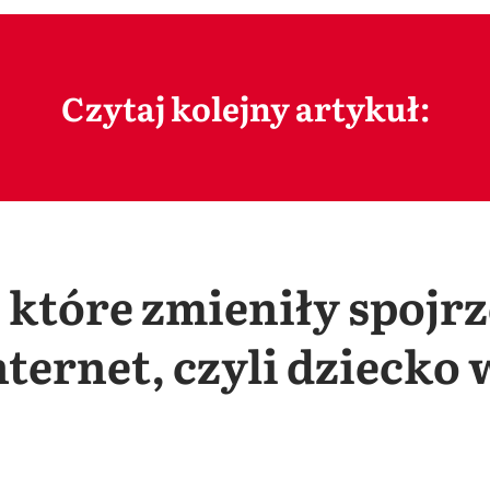
Czytaj kolejny artykuł:
, które zmieniły spojr
ternet, czyli dziecko 