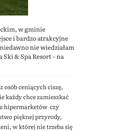
eckim, w gminie
ejsce i bardzo atrakcyjne
e niedawno nie wiedziałam
 Ski & Spa Resort – na
z osób ceniących ciszę,
nie każdy chce zamieszkać
esz hipermarketów czy
stwo pięknej przyrody,
ni, w której nie trzeba się