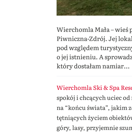
Wierchomla Mała – wieś 
Piwniczna-Zdrój. Jej lokal
pod względem turystyczny
o jej istnieniu. A sprowa
który dostałam namiar…
Wierchomla Ski & Spa Res
spokój i chcących uciec od
na “końcu świata”, jakim 
tętniących życiem obiektó
góry, lasy, przyjemnie szum