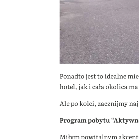
Ponadto jest to idealne mi
hotel, jak i cała okolica m
Ale po kolei, zacznijmy na
Program pobytu “Aktywne
Miłym powitalnym akcente