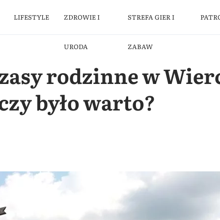
LIFESTYLE
ZDROWIE I
STREFA GIER I
PATR
URODA
ZABAW
asy rodzinne w Wier
 czy było warto?