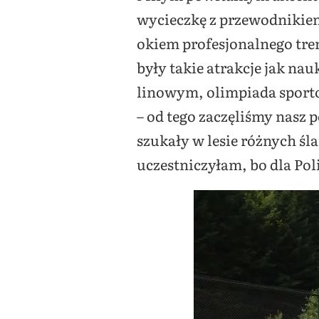
wycieczkę z przewodnikiem 
okiem profesjonalnego tre
były takie atrakcje jak na
linowym, olimpiada sporto
– od tego zaczęliśmy nasz p
szukały w lesie różnych śl
uczestniczyłam, bo dla Poli