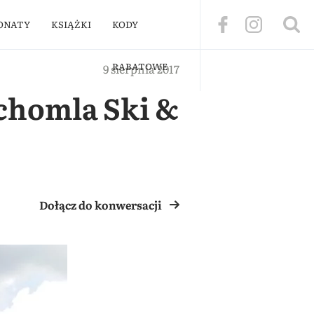
ONATY
KSIĄŻKI
KODY
RABATOWE
9 sierpnia 2017
chomla Ski &
Dołącz do konwersacji