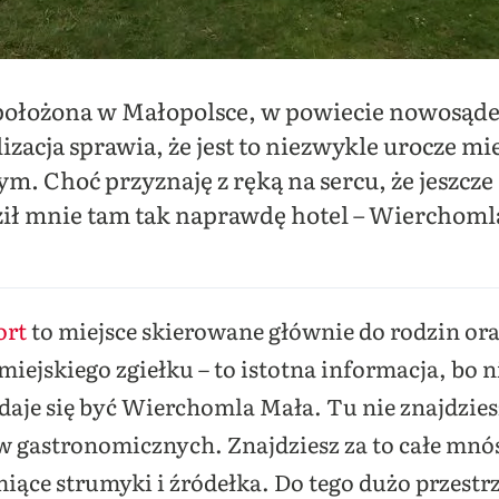
położona w Małopolsce, w powiecie nowosąd
izacja sprawia, że jest to niezwykle urocze mi
m. Choć przyznaję z ręką na sercu, że jeszcz
dził mnie tam tak naprawdę hotel – Wierchomla
ort
to miejsce skierowane głównie do rodzin ora
 miejskiego zgiełku – to istotna informacja, bo 
zdaje się być Wierchomla Mała. Tu nie znajdzi
w gastronomicznych. Znajdziesz za to całe mnó
iące strumyki i źródełka. Do tego dużo przestrze