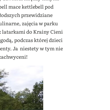
ell mace kettlebell pod
młodszych przewidziane
ulinarne, zajęcia w parku
 latarkami do Krainy Cieni
ygodą, podczas której dzieci
enty. Ja niestety w tym nie
i zachwyceni!