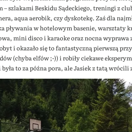
– szlakami Beskidu Sądeckiego, treningi z club
nera, aqua aerobik, czy dyskotekę. Zaś dla naj
uka pływania w hotelowym basenie, warsztaty k
wa, mini disco i karaoke oraz nocna wyprawa z
obyt i okazało się to fantastyczną pierwszą prz
adów (chyba elfów ;-)) i robiły ciekawe eksperym
 była to za późna pora, ale Jasiek z tatą wrócil