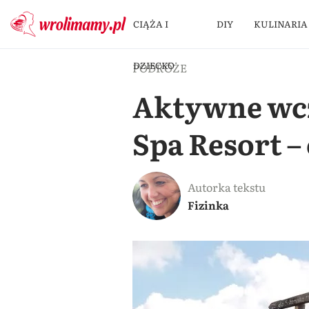
CIĄŻA I
DIY
KULINARIA
DZIECKO
PODRÓŻE
Aktywne wcz
Spa Resort –
Autorka tekstu
Fizinka