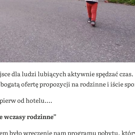
ejsce dla ludzi lubiących aktywnie spędzać cza
a bogatą ofertę propozycji na rodzinne i iście s
jpierw od hotelu….
 wczasy rodzinne”
m było wręczenie nam programu pobytu, który