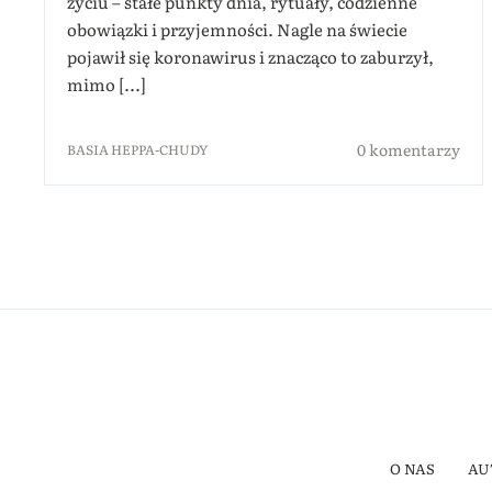
życiu – stałe punkty dnia, rytuały, codzienne
obowiązki i przyjemności. Nagle na świecie
pojawił się koronawirus i znacząco to zaburzył,
mimo [...]
0 komentarzy
BASIA HEPPA-CHUDY
O NAS
AU