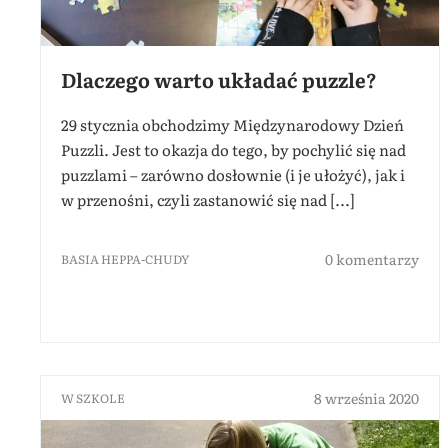
Dlaczego warto układać puzzle?
29 stycznia obchodzimy Międzynarodowy Dzień
Puzzli. Jest to okazja do tego, by pochylić się nad
puzzlami – zarówno dosłownie (i je ułożyć), jak i
w przenośni, czyli zastanowić się nad [...]
0 komentarzy
BASIA HEPPA-CHUDY
8 września 2020
W SZKOLE