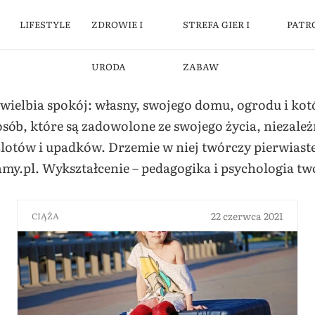
LIFESTYLE
ZDROWIE I
STREFA GIER I
PATR
URODA
ZABAW
ielbia spokój: własny, swojego domu, ogrodu i kot
sób, które są zadowolone ze swojego życia, niezależ
otów i upadków. Drzemie w niej twórczy pierwiaste
y.pl. Wykształcenie – pedagogika i psychologia tw
22 czerwca 2021
CIĄŻA