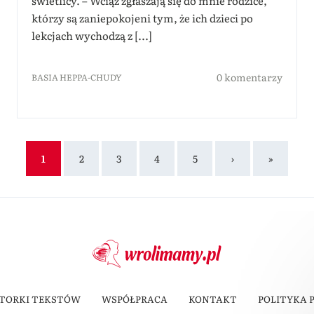
świetlicy. – Wciąż zgłaszają się do mnie rodzice,
którzy są zaniepokojeni tym, że ich dzieci po
lekcjach wychodzą z [...]
0 komentarzy
BASIA HEPPA-CHUDY
1
2
3
4
5
›
»
TORKI TEKSTÓW
WSPÓŁPRACA
KONTAKT
POLITYKA 