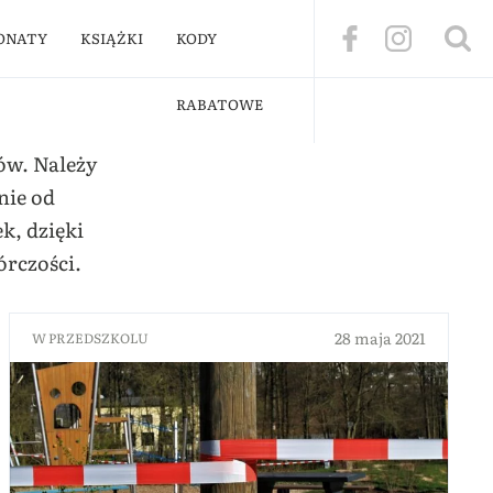
ONATY
KSIĄŻKI
KODY
RABATOWE
ów. Należy
nie od
k, dzięki
órczości.
28 maja 2021
W PRZEDSZKOLU