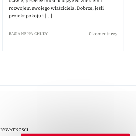
dziwić, przecież musi nadążyć za wiekiem i
rozwojem swojego właściciela. Dobrze, jeśli
projekt pokoju i [...]
0 komentarzy
BASIA HEPPA-CHUDY
PRYWATNOŚCI