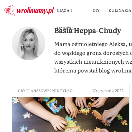
CIĄŻA I
DIY
KULINARIA
Basia Heppa-Chudy
DZIECKO
Mama ośmioletniego Aleksa, uw
do wąskiego grona dorosłych o
wszystkich nieuniknionych wzl
któremu powstał blog wrolimam
29 stycznia 2022
GRY PLANSZOWE I NIE TYLKO