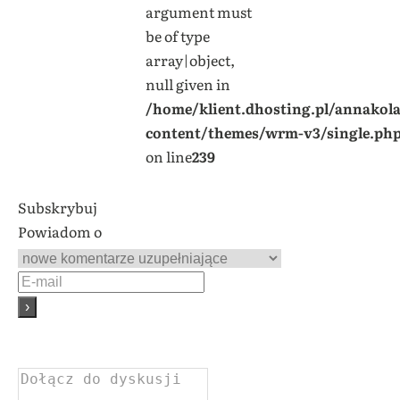
argument must
be of type
array|object,
null given in
/home/klient.dhosting.pl/annakol
content/themes/wrm-v3/single.ph
on line
239
Subskrybuj
Powiadom o