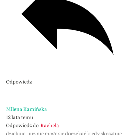
Odpowiedz
Milena Kamińska
12 lata temu
Odpowiedź do
Rachela
dziękuję , już nie mogę sie doczekać kiedy skosztuje