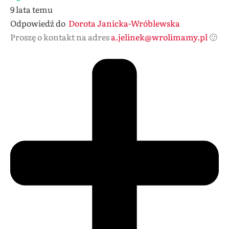
9 lata temu
Odpowiedź do
Dorota Janicka-Wróblewska
Proszę o kontakt na adres
a.jelinek@wrolimamy.pl
🙂