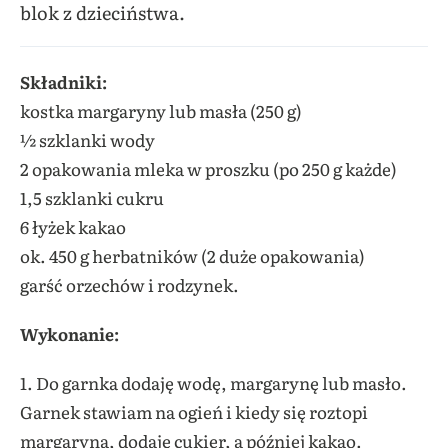
blok z dzieciństwa.
Składniki:
kostka margaryny lub masła (250 g)
½ szklanki wody
2 opakowania mleka w proszku (po 250 g każde)
1,5 szklanki cukru
6 łyżek kakao
ok. 450 g herbatników (2 duże opakowania)
garść orzechów i rodzynek.
Wykonanie:
1. Do garnka dodaję wodę, margarynę lub masło.
Garnek stawiam na ogień i kiedy się roztopi
margaryna, dodaję cukier, a później kakao.