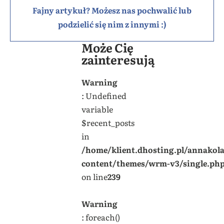
Fajny artykuł? Możesz nas pochwalić lub
podzielić się nim z innymi :)
Może Cię
zainteresują
Warning
: Undefined
variable
$recent_posts
in
/home/klient.dhosting.pl/annakol
content/themes/wrm-v3/single.ph
on line
239
Warning
: foreach()