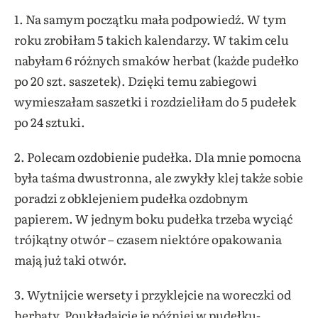
1. Na samym początku mała podpowiedź. W tym
roku zrobiłam 5 takich kalendarzy. W takim celu
nabyłam 6 różnych smaków herbat (każde pudełko
po 20 szt. saszetek). Dzięki temu zabiegowi
wymieszałam saszetki i rozdzieliłam do 5 pudełek
po 24 sztuki.
2. Polecam ozdobienie pudełka. Dla mnie pomocna
była taśma dwustronna, ale zwykły klej także sobie
poradzi z obklejeniem pudełka ozdobnym
papierem. W jednym boku pudełka trzeba wyciąć
trójkątny otwór – czasem niektóre opakowania
mają już taki otwór.
3. Wytnijcie wersety i przyklejcie na woreczki od
herbaty. Poukładajcie je później w pudełku-