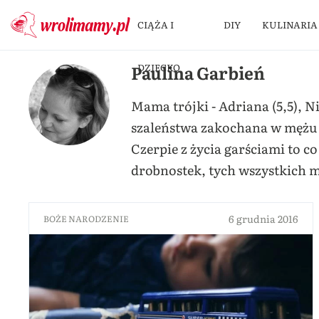
CIĄŻA I
DIY
KULINARIA
Paulina Garbień
DZIECKO
Mama trójki - Adriana (5,5), N
szaleństwa zakochana w mężu i
Czerpie z życia garściami to c
drobnostek, tych wszystkich m
6 grudnia 2016
BOŻE NARODZENIE