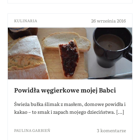
26 września 2016
KULINARIA
Powidła węgierkowe mojej Babci
Świeża bułka ślimak z masłem, domowe powidła i
kakao – to smak i zapach mojego dzieciństwa. [...]
3 komentarze
PAULINA GARBIEŃ