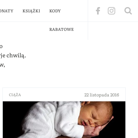
ONATY
KSIĄŻKI
KODY
RABATOWE
Do
je chwilą.
ów,
22 listopada 2016
CIĄŻA