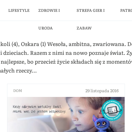
LIFESTYLE
ZDROWIE I
STREFA GIER I
PATR
URODA
ZABAW
ikoli (4), Oskara (1) Wesoła, ambitna, zwariowana. 
 dzieciach. Razem z nimi na nowo poznaje świat. Ży
o najlepsze, bo przecież życie składach się z moment
ałych rzeczy...
29 listopada 2016
DOM