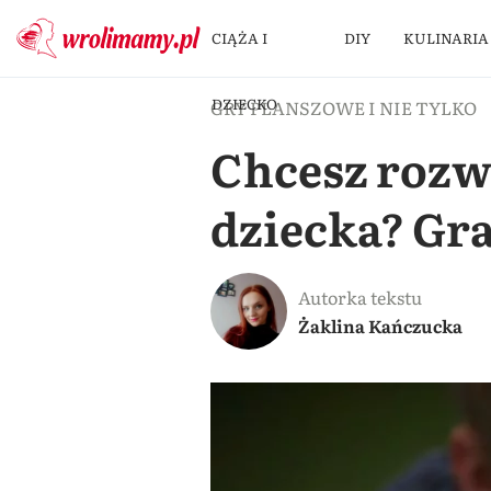
CIĄŻA I
DIY
KULINARIA
DZIECKO
GRY PLANSZOWE I NIE TYLKO
Chcesz rozw
dziecka? Gra
Autorka tekstu
Żaklina Kańczucka