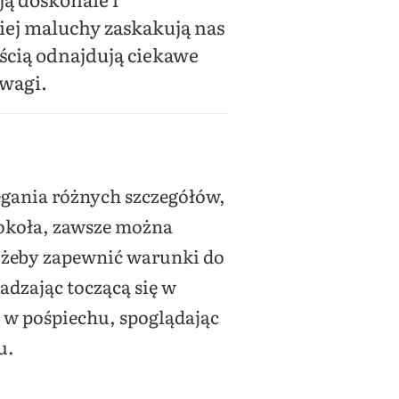
ciej maluchy zaskakują nas
ścią odnajdują ciekawe
uwagi.
zegania różnych szczegółów,
 dokoła, zawsze można
, żeby zapewnić warunki do
adzając toczącą się w
m w pośpiechu, spoglądając
u.