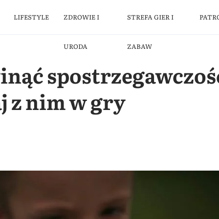
LIFESTYLE
ZDROWIE I
STREFA GIER I
PATR
URODA
ZABAW
inąć spostrzegawczoś
j z nim w gry