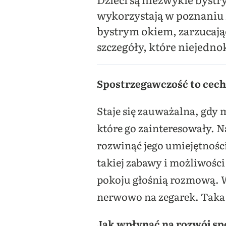
wykorzystają w poznaniu i
bystrym okiem, zarzucając
szczegóły, które niejedn
Spostrzegawczość to cecha
Staje się zauważalna, gdy 
które go zainteresowały. N
rozwinąć jego umiejętności
takiej zabawy i możliwości
pokoju głośnią rozmową. Wa
nerwowo na zegarek. Taka 
Jak wpłynąć na rozwój sp