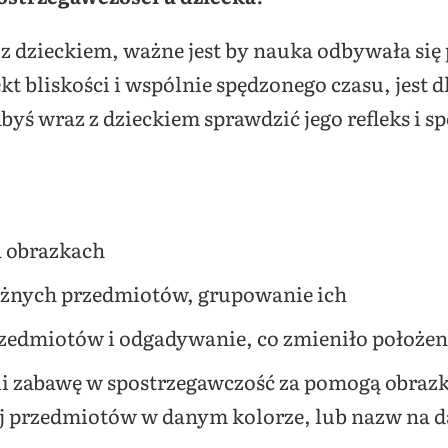
z dzieckiem, ważne jest by nauka odbywała się 
t bliskości i wspólnie spędzonego czasu, jest 
abyś wraz z dzieckiem sprawdzić jego refleks i s
a obrazkach
óżnych przedmiotów, grupowanie ich
edmiotów i odgadywanie, co zmieniło położeni
li zabawę w spostrzegawczość za pomogą obrazk
j przedmiotów w danym kolorze, lub nazw na da