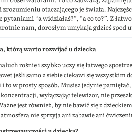
 zrozumieniu otaczającego je świata. Najczęś
 pytaniami “a widziałaś?”, “a co to?”.
Z łatwo
okrotnie nam, dorosłym umykają gdzieś spod 
, którą warto rozwijać u dziecka
maluch rośnie i szybko uczy się łatwego spostr
awet jeśli samo z siebie ciekawi się wszystkim
 i to w prosty sposób. Musisz jedynie pamiętać
 koncentracji, wyłączając telewizor, nie przeszk
żne jest również, by nie bawić się z dzieckie
atmosfera nie sprzyja ani zabawie ani ćwiczeni
ostrzegawczości u dziecka?