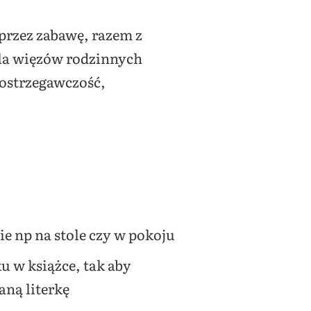
przez zabawę, razem z
dla więzów rodzinnych
postrzegawczość,
e np na stole czy w pokoju
u w książce, tak aby
ną literkę