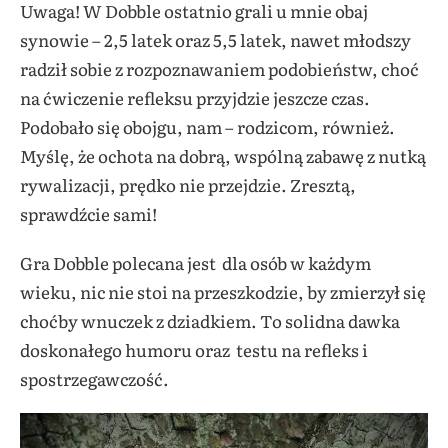
Uwaga! W Dobble ostatnio grali u mnie obaj
synowie – 2,5 latek oraz 5,5 latek, nawet młodszy
radził sobie z rozpoznawaniem podobieństw, choć
na ćwiczenie refleksu przyjdzie jeszcze czas.
Podobało się obojgu, nam – rodzicom, również.
Myślę, że ochota na dobrą, wspólną zabawę z nutką
rywalizacji, prędko nie przejdzie. Zresztą,
sprawdźcie sami!
Gra Dobble polecana jest dla osób w każdym
wieku, nic nie stoi na przeszkodzie, by zmierzył się
choćby wnuczek z dziadkiem. To solidna dawka
doskonałego humoru oraz testu na refleks i
spostrzegawczość.