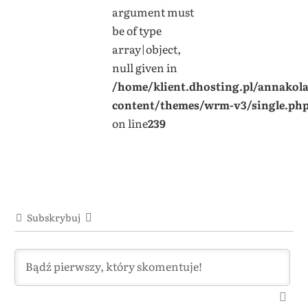
argument must
be of type
array|object,
null given in
/home/klient.dhosting.pl/annakol
content/themes/wrm-v3/single.ph
on line
239
Subskrybuj