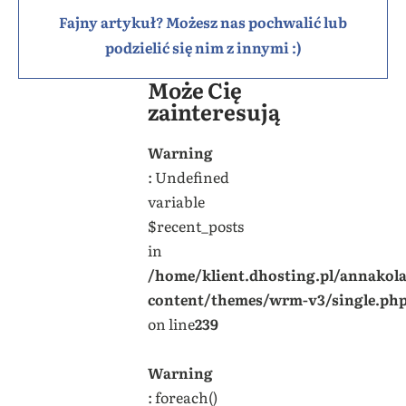
Fajny artykuł? Możesz nas pochwalić lub
podzielić się nim z innymi :)
Może Cię
zainteresują
Warning
: Undefined
variable
$recent_posts
in
/home/klient.dhosting.pl/annakol
content/themes/wrm-v3/single.ph
on line
239
Warning
: foreach()