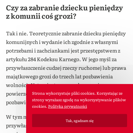
Czy za zabranie dziecku pieniędzy
z komunii coś grozi?
Tak i nie. Teoretycznie zabranie dziecku pieniędzy
komunijnych i wydanie ich zgodnie z własnymi
potrzebami i zachciankami jest przestępstwem z
artykułu 284 Kodeksu Karnego. W jego myśl za
przywłaszczenie cudzej rzeczy ruchomej lub prawa
majątkowego grozi do trzech lat pozbawienia
wolności. Natomiast za przywłaszczenie
powierzonej rzeczy ruchomej grozi do pięciu lat
Strona wykorzystuje pliki cookies. Korzystając ze
strony wyrażasz zgodę na wykorzystywanie plików
pozbawienia wolności.
cookies.
Polityka prywatności
W tym momencie warto ustalić, czy rodzic
Tak, zgadzam się
przywłaszcza sobie cudzą rzecz, czy też