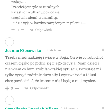
wojny….
Przecież jest tyle naturalnych
katastrof:wulkany,powodzie,
trzęsienia ziemi,tsunamiitp.
Ludzie żyją w bardzo zawężonym myśleniu…..
Odpowiedz
0
Joanna Kłosowska
9 lata temu
Trzeba mieć nadzieję i wiarę w Boga. On wie co robi choć
czasem ciężko pogodzić się z jego decyzją. Mam dzieci i
nie wiem co bym zrobiła w takiej sytuacji. Pozostaje mi
tylko życzyć rodzinie dużo siły i wytrwałości a Lilusi
chcę powiedzieć, że jestem z nią i będę o niej myśleć.
Odpowiedz
0
Strzelinska Buzniak Milena
9 lata temu