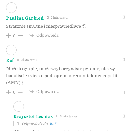
Paulina Garbień
9 lata temu
Strasznie smutne i niesprawiedliwe 🙁
Odpowiedz
0
Raf
9 lata temu
Może to głupie, może zbyt oczywiste pytanie, ale czy
badaliście dziecko pod kątem adrenomieloneuropatii
(AMN) ?
Odpowiedz
0
Krzysztof Leśniak
9 lata temu
Odpowiedź do
Raf