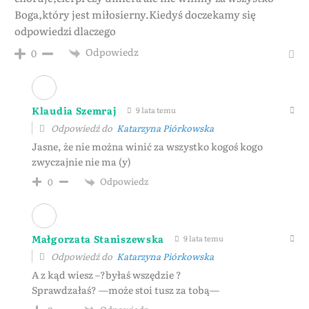
Boga,który jest miłosierny.Kiedyś doczekamy się
odpowiedzi dlaczego
Odpowiedz
0
Klaudia Szemraj
9 lata temu
Odpowiedź do
Katarzyna Piórkowska
Jasne, że nie można winić za wszystko kogoś kogo
zwyczajnie nie ma (y)
Odpowiedz
0
Małgorzata Staniszewska
9 lata temu
Odpowiedź do
Katarzyna Piórkowska
A z kąd wiesz –?byłaś wszędzie ?
Sprawdzałaś? —może stoi tusz za tobą—