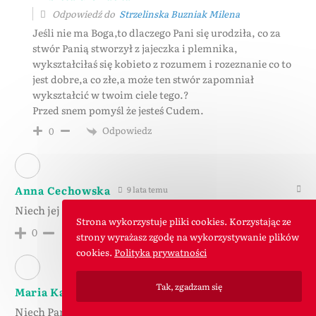
Odpowiedź do
Strzelinska Buzniak Milena
Jeśli nie ma Boga,to dlaczego Pani się urodziła, co za
stwór Panią stworzył z jajeczka i plemnika,
wykształciłaś się kobieto z rozumem i rozeznanie co to
jest dobre,a co złe,a może ten stwór zapomniał
wykształcić w twoim ciele tego.?
Przed snem pomyśl że jesteś Cudem.
Odpowiedz
0
Anna Cechowska
9 lata temu
Niech jej Pan Bóg dopomoze,Bóg zapłać.
Strona wykorzystuje pliki cookies. Korzystając ze
Odpowiedz
0
strony wyrażasz zgodę na wykorzystywanie plików
cookies.
Polityka prywatności
Tak, zgadzam się
Maria Karpińska
9 lata temu
Niech Pan Bóg jej pomoże żeby dalej była z nami.