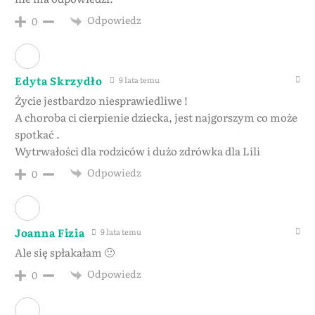
Odpowiedz
0
Edyta Skrzydło
9 lata temu
Życie jestbardzo niesprawiedliwe !
A choroba ci cierpienie dziecka, jest najgorszym co może
spotkać .
Wytrwałości dla rodziców i dużo zdrówka dla Lili
Odpowiedz
0
Joanna Fizia
9 lata temu
Ale się spłakałam 🙁
Odpowiedz
0