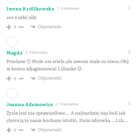
Iwona Królikowska
9 lata temu
✊✊✊ z całej siły
Odpowiedz
0
Magda
9 lata temu
Przelane 🙂 Może nie wiele,ale zawsze małe co nieco.Oby
w końcu zdjagnozować Lilianke 😉
Odpowiedz
0
Joanna Adamowicz
9 lata temu
Życie jest nie sprawiedliwe… A najbardziej nas boli jak
chorują te nasze kochane istotki. Dużo zdrowka …Lili…
Odpowiedz
0