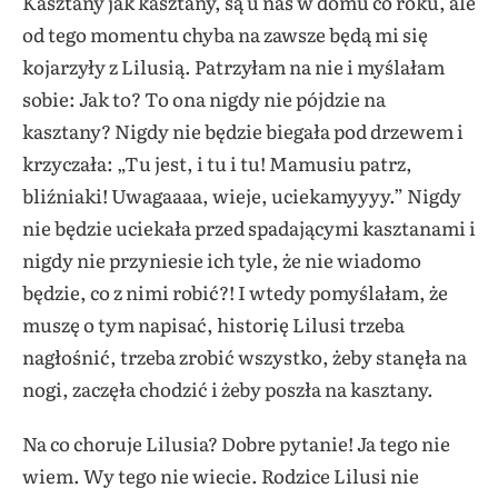
Kasztany jak kasztany, są u nas w domu co roku, ale
od tego momentu chyba na zawsze będą mi się
kojarzyły z Lilusią. Patrzyłam na nie i myślałam
sobie: Jak to? To ona nigdy nie pójdzie na
kasztany? Nigdy nie będzie biegała pod drzewem i
krzyczała: „Tu jest, i tu i tu! Mamusiu patrz,
bliźniaki! Uwagaaaa, wieje, uciekamyyyy.” Nigdy
nie będzie uciekała przed spadającymi kasztanami i
nigdy nie przyniesie ich tyle, że nie wiadomo
będzie, co z nimi robić?! I wtedy pomyślałam, że
muszę o tym napisać, historię Lilusi trzeba
nagłośnić, trzeba zrobić wszystko, żeby stanęła na
nogi, zaczęła chodzić i żeby poszła na kasztany.
Na co choruje Lilusia? Dobre pytanie! Ja tego nie
wiem. Wy tego nie wiecie. Rodzice Lilusi nie