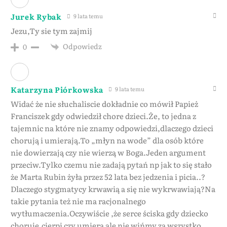
Jurek Rybak
9 lata temu
Jezu,Ty sie tym zajmij
Odpowiedz
0
Katarzyna Piórkowska
9 lata temu
Widać że nie słuchaliscie dokładnie co mówił Papież
Franciszek gdy odwiedził chore dzieci.Że, to jedna z
tajemnic na które nie znamy odpowiedzi,dlaczego dzieci
chorują i umierają.To „młyn na wode” dla osób które
nie dowierzają czy nie wierzą w Boga.Jeden argument
przeciw.Tylko czemu nie zadają pytań np jak to się stało
że Marta Rubin żyła przez 52 lata bez jedzenia i picia..?
Dlaczego stygmatycy krwawią a się nie wykrwawiają?Na
takie pytania też nie ma racjonalnego
wytłumaczenia.Oczywiście ,że serce ściska gdy dziecko
choruje,cierpi czy umiera ale nie wińmy za wszystko