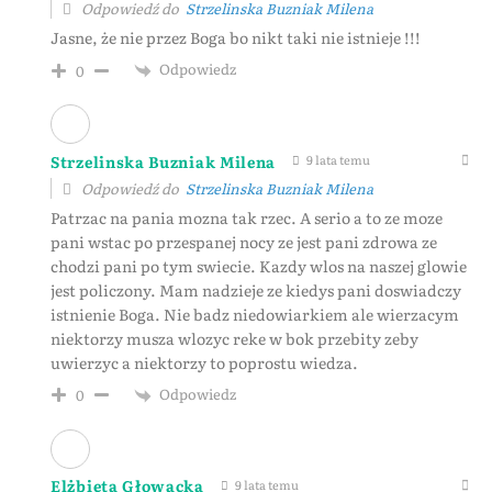
Odpowiedź do
Strzelinska Buzniak Milena
Jasne, że nie przez Boga bo nikt taki nie istnieje !!!
Odpowiedz
0
Strzelinska Buzniak Milena
9 lata temu
Odpowiedź do
Strzelinska Buzniak Milena
Patrzac na pania mozna tak rzec. A serio a to ze moze
pani wstac po przespanej nocy ze jest pani zdrowa ze
chodzi pani po tym swiecie. Kazdy wlos na naszej glowie
jest policzony. Mam nadzieje ze kiedys pani doswiadczy
istnienie Boga. Nie badz niedowiarkiem ale wierzacym
niektorzy musza wlozyc reke w bok przebity zeby
uwierzyc a niektorzy to poprostu wiedza.
Odpowiedz
0
Elżbieta Głowacka
9 lata temu