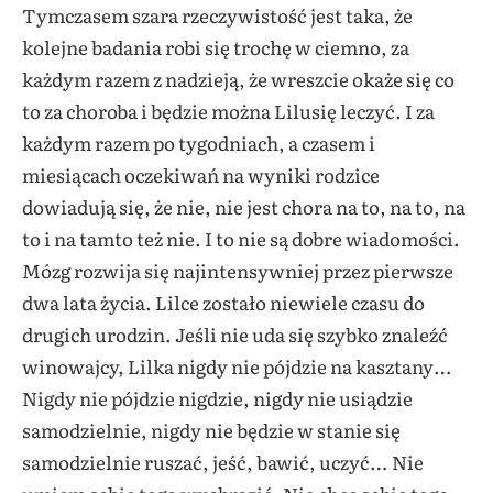
Tymczasem szara rzeczywistość jest taka, że
kolejne badania robi się trochę w ciemno, za
każdym razem z nadzieją, że wreszcie okaże się co
to za choroba i będzie można Lilusię leczyć. I za
każdym razem po tygodniach, a czasem i
miesiącach oczekiwań na wyniki rodzice
dowiadują się, że nie, nie jest chora na to, na to, na
to i na tamto też nie. I to nie są dobre wiadomości.
Mózg rozwija się najintensywniej przez pierwsze
dwa lata życia. Lilce zostało niewiele czasu do
drugich urodzin. Jeśli nie uda się szybko znaleźć
winowajcy, Lilka nigdy nie pójdzie na kasztany…
Nigdy nie pójdzie nigdzie, nigdy nie usiądzie
samodzielnie, nigdy nie będzie w stanie się
samodzielnie ruszać, jeść, bawić, uczyć… Nie