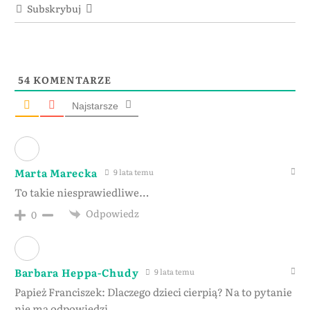
Subskrybuj
54
KOMENTARZE
Najstarsze
Marta Marecka
9 lata temu
To takie niesprawiedliwe…
Odpowiedz
0
Barbara Heppa-Chudy
9 lata temu
Papież Franciszek: Dlaczego dzieci cierpią? Na to pytanie
nie ma odpowiedzi.