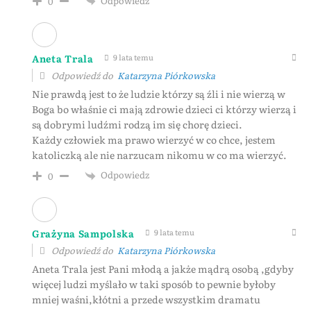
Odpowiedz
0
Aneta Trala
9 lata temu
Odpowiedź do
Katarzyna Piórkowska
Nie prawdą jest to że ludzie którzy są źli i nie wierzą w
Boga bo właśnie ci mają zdrowie dzieci ci którzy wierzą i
są dobrymi ludźmi rodzą im się chorę dzieci.
Każdy człowiek ma prawo wierzyć w co chce, jestem
katoliczką ale nie narzucam nikomu w co ma wierzyć.
Odpowiedz
0
Grażyna Sampolska
9 lata temu
Odpowiedź do
Katarzyna Piórkowska
Aneta Trala jest Pani młodą a jakże mądrą osobą ,gdyby
więcej ludzi myślało w taki sposób to pewnie byłoby
mniej waśni,kłótni a przede wszystkim dramatu