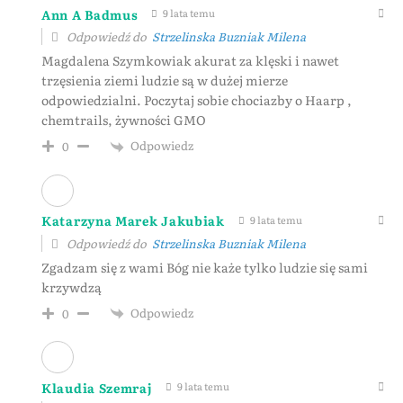
Ann A Badmus
9 lata temu
Odpowiedź do
Strzelinska Buzniak Milena
Magdalena Szymkowiak akurat za klęski i nawet
trzęsienia ziemi ludzie są w dużej mierze
odpowiedzialni. Poczytaj sobie chociazby o Haarp ,
chemtrails, żywności GMO
Odpowiedz
0
Katarzyna Marek Jakubiak
9 lata temu
Odpowiedź do
Strzelinska Buzniak Milena
Zgadzam się z wami Bóg nie każe tylko ludzie się sami
krzywdzą
Odpowiedz
0
Klaudia Szemraj
9 lata temu