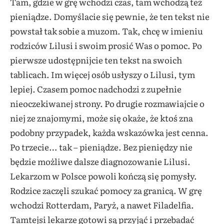
Tam, gdzie w grę wchodzi czas, tam wchodzą też
pieniądze. Domyślacie się pewnie, że ten tekst nie
powstał tak sobie a muzom. Tak, chcę w imieniu
rodziców Lilusi i swoim prosić Was o pomoc. Po
pierwsze udostępnijcie ten tekst na swoich
tablicach. Im więcej osób usłyszy o Lilusi, tym
lepiej. Czasem pomoc nadchodzi z zupełnie
nieoczekiwanej strony. Po drugie rozmawiajcie o
niej ze znajomymi, może się okaże, że ktoś zna
podobny przypadek, każda wskazówka jest cenna.
Po trzecie… tak – pieniądze. Bez pieniędzy nie
będzie możliwe dalsze diagnozowanie Lilusi.
Lekarzom w Polsce powoli kończą się pomysły.
Rodzice zaczęli szukać pomocy za granicą. W grę
wchodzi Rotterdam, Paryż, a nawet Filadelfia.
Tamtejsi lekarze gotowi są przyjąć i przebadać