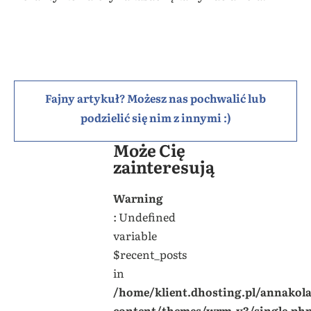
Fajny artykuł? Możesz nas pochwalić lub
podzielić się nim z innymi :)
Może Cię
zainteresują
Warning
: Undefined
variable
$recent_posts
in
/home/klient.dhosting.pl/annakol
content/themes/wrm-v3/single.ph