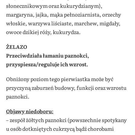
słonecznikowym oraz kukurydzianym),
margaryna, jajka, mąka pełnoziarnista, orzechy
włoskie, warzywa liściaste, marchew, migdały,
owoce dzikiej róży, kukurydza.
ŻELAZO
Przeciwdziała łamaniu paznokci,
przyspiesza/reguluje ich wzrost.
Obniżony poziom tego pierwiastka może być
przyczyną zaburzeń budowy, funkcji oraz wzrostu
paznokci.
Objawy niedoboru:
– zespół żółtych paznokci (powszechnie spotykany
u osób dotkniętych cukrzycą bądź chorobami