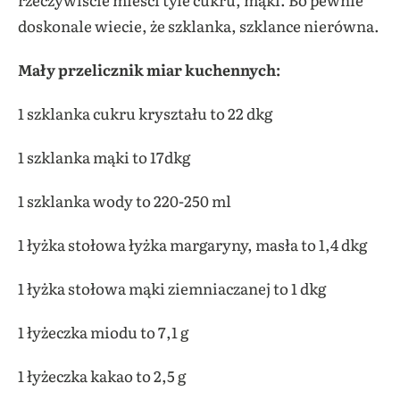
doskonale wiecie, że szklanka, szklance nierówna.
Mały przelicznik miar kuchennych:
1 szklanka cukru kryształu to 22 dkg
1 szklanka mąki to 17dkg
1 szklanka wody to 220-250 ml
1 łyżka stołowa łyżka margaryny, masła to 1,4 dkg
1 łyżka stołowa mąki ziemniaczanej to 1 dkg
1 łyżeczka miodu to 7,1 g
1 łyżeczka kakao to 2,5 g