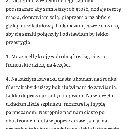
2. Następnie wrzucam do tego szpinak i
podsmażam aby zmniejszył objętość, dodaję resztę
masła, doprawiam solą, pieprzem oraz obficie
gałką muszkatałową. Podsmażam jeszcze chwilkę
aby się smaki połączyły i odstawiam by lekko
przestygło.
3. Mozzarellę kroję w drobną kostkę, ciasto
francuskie dzielę na 4 części.
4. Na każdym kawałku ciasta układam na środku
filet tak aby dłuższy bok służył nam do zawijania.
Lekko doprawiam solą i pieprzem. Na wierzchu
układam liście szpinaku, mozzarellę i sypię
parmezanem. Następnie nacinam ciasto po
obustronach fileta w poprzek i zawijam je na
przemian tak aby zachodziło na siebie i utworzyło