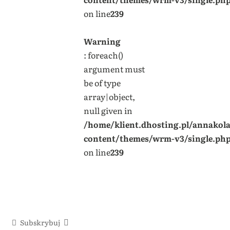
on line
239
Warning
: foreach()
argument must
be of type
array|object,
null given in
/home/klient.dhosting.pl/annakol
content/themes/wrm-v3/single.ph
on line
239
Subskrybuj