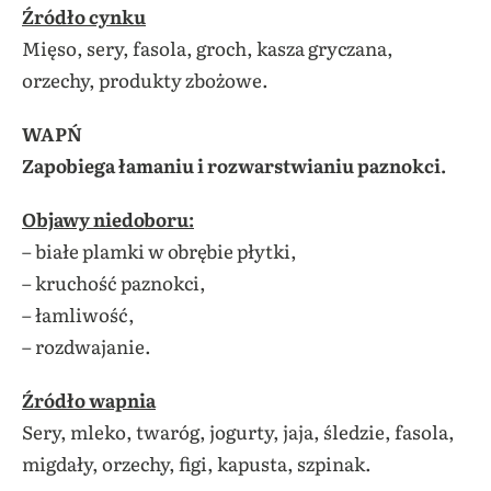
Źródło cynku
Mięso, sery, fasola, groch, kasza gryczana,
orzechy, produkty zbożowe.
WAPŃ
Zapobiega łamaniu i rozwarstwianiu paznokci.
Objawy niedoboru:
– białe plamki w obrębie płytki,
– kruchość paznokci,
– łamliwość,
– rozdwajanie.
Źródło wapnia
Sery, mleko, twaróg, jogurty, jaja, śledzie, fasola,
migdały, orzechy, figi, kapusta, szpinak.