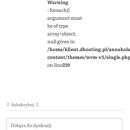
Warning
: foreach()
argument must
be of type
array|object,
null given in
/home/klient.dhosting.pl/annakol
content/themes/wrm-v3/single.ph
on line
239
Subskrybuj