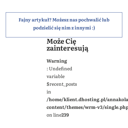
Fajny artykuł? Możesz nas pochwalić lub
podzielić się nim z innymi :)
Może Cię
zainteresują
Warning
: Undefined
variable
$recent_posts
in
/home/klient.dhosting.pl/annakol
content/themes/wrm-v3/single.ph
on line
239