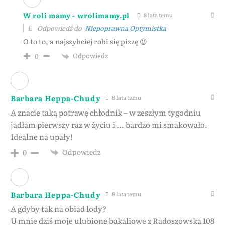
W roli mamy - wrolimamy.pl
8 lata temu
Odpowiedź do
Niepoprawna Optymistka
O to to, a najszybciej robi się pizzę 😉
Odpowiedz
0
Barbara Heppa-Chudy
8 lata temu
A znacie taką potrawę chłodnik – w zeszłym tygodniu
jadłam pierwszy raz w życiu i … bardzo mi smakowało.
Idealne na upały!
Odpowiedz
0
Barbara Heppa-Chudy
8 lata temu
A gdyby tak na obiad lody?
U mnie dziś moje ulubione bakaliowe z Radoszowska 108