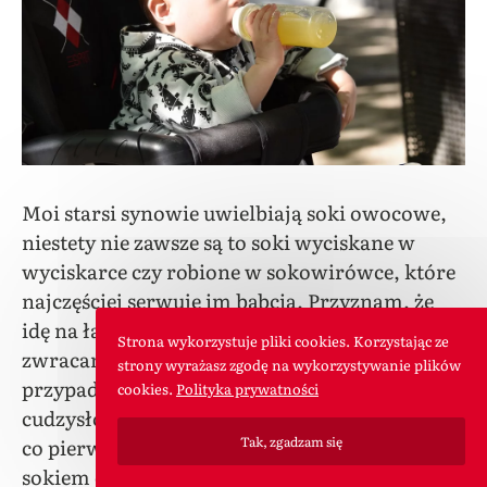
Moi starsi synowie uwielbiają soki owocowe,
niestety nie zawsze są to soki wyciskane w
wyciskarce czy robione w sokowirówce, które
najczęściej serwuje im babcia. Przyznam, że
idę na łatwiznę i kupuję soki w kartonie, choć
Strona wykorzystuje pliki cookies. Korzystając ze
zwracam uwagę na ich skład. Niestety w wielu
strony wyrażasz zgodę na wykorzystywanie plików
przypadkach słowo „sok” należy wziąć w
cookies.
Polityka prywatności
cudzysłów, a powiedzieć „napój”, ponieważ to,
Tak, zgadzam się
co pierwszym rzutem oka wygląda na sok,
sokiem często nie jest, bo zawiera dodatki,