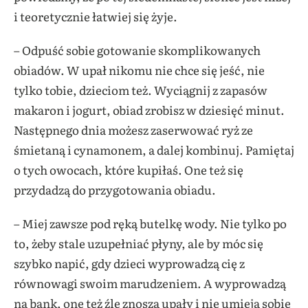
i teoretycznie łatwiej się żyje.
– Odpuść sobie gotowanie skomplikowanych
obiadów. W upał nikomu nie chce się jeść, nie
tylko tobie, dzieciom też. Wyciągnij z zapasów
makaron i jogurt, obiad zrobisz w dziesięć minut.
Następnego dnia możesz zaserwować ryż ze
śmietaną i cynamonem, a dalej kombinuj. Pamiętaj
o tych owocach, które kupiłaś. One też się
przydadzą do przygotowania obiadu.
– Miej zawsze pod ręką butelkę wody. Nie tylko po
to, żeby stale uzupełniać płyny, ale by móc się
szybko napić, gdy dzieci wyprowadzą cię z
równowagi swoim marudzeniem. A wyprowadzą
na bank, one też źle znoszą upały i nie umieją sobie