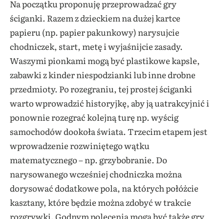
Na początku proponuję przeprowadzać gry
ściganki. Razem z dzieckiem na dużej kartce
papieru (np. papier pakunkowy) narysujcie
chodniczek, start, metę i wyjaśnijcie zasady.
Waszymi pionkami mogą być plastikowe kapsle,
zabawki z kinder niespodzianki lub inne drobne
przedmioty. Po rozegraniu, tej prostej ściganki
warto wprowadzić historyjkę, aby ją uatrakcyjnić i
ponownie rozegrać kolejną turę np. wyścig
samochodów dookoła świata. Trzecim etapem jest
wprowadzenie rozwiniętego wątku
matematycznego – np. grzybobranie. Do
narysowanego wcześniej chodniczka można
dorysować dodatkowe pola, na których połóżcie
kasztany, które będzie można zdobyć w trakcie
rozgrywki. Godnym polecenia mogą być także gry