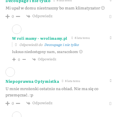
Decoupage i nie tylko
8 lata temu
Mi upał w domu niestraszny bo mam klimatyzator 🙂
Odpowiedz
0
W roli mamy - wrolimamy.pl
8 lata temu
Odpowiedź do
Decoupage i nie tylko
luksus niedostępny nam, szaraczkom 🙁
Odpowiedz
0
Niepoprawna Optymistka
8 lata temu
U mnie mrożonki ostatnio na obiad. Nie ma się co
przemęczać. :p
Odpowiedz
0