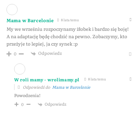
Mama w Barcelonie
8 lata temu
My we wrześniu rozpoczynamy żłobek i bardzo się boję!
A na adaptację będę chodzić na pewno. Zobaczymy, kto
przeżyje to lepiej, ja czy synek :p
Odpowiedz
0
W roli mamy - wrolimamy.pl
8 lata temu
Odpowiedź do
Mama w Barcelonie
Powodzenia!
Odpowiedz
0