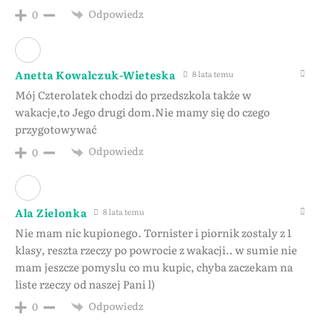
Odpowiedz
0
Anetta Kowalczuk-Wieteska
8 lata temu
Mój Czterolatek chodzi do przedszkola także w
wakacje,to Jego drugi dom.Nie mamy się do czego
przygotowywać
Odpowiedz
0
Ala Zielonka
8 lata temu
Nie mam nic kupionego. Tornister i piornik zostaly z 1
klasy, reszta rzeczy po powrocie z wakacji.. w sumie nie
mam jeszcze pomyslu co mu kupic, chyba zaczekam na
liste rzeczy od naszej Pani l)
Odpowiedz
0