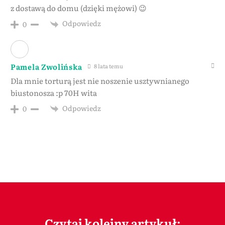
z dostawą do domu (dzięki mężowi) 😉
Odpowiedz
0
Pamela Zwolińska
8 lata temu
Dla mnie torturą jest nie noszenie usztywnianego
biustonosza :p 70H wita
Odpowiedz
0
Czytaj kolejny artykuł: