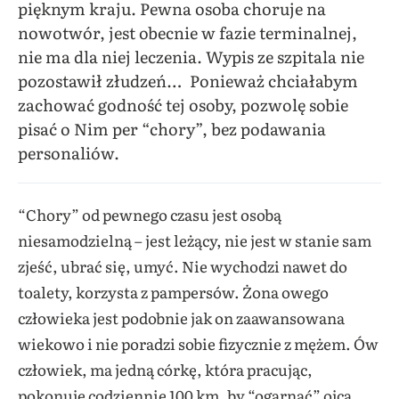
pięknym kraju. Pewna osoba choruje na
nowotwór, jest obecnie w fazie terminalnej,
nie ma dla niej leczenia. Wypis ze szpitala nie
pozostawił złudzeń… Ponieważ chciałabym
zachować godność tej osoby, pozwolę sobie
pisać o Nim per “chory”, bez podawania
personaliów.
“Chory” od pewnego czasu jest osobą
niesamodzielną – jest leżący, nie jest w stanie sam
zjeść, ubrać się, umyć. Nie wychodzi nawet do
toalety, korzysta z pampersów. Żona owego
człowieka jest podobnie jak on zaawansowana
wiekowo i nie poradzi sobie fizycznie z mężem. Ów
człowiek, ma jedną córkę, która pracując,
pokonuje codziennie 100 km, by “ogarnąć” ojca.