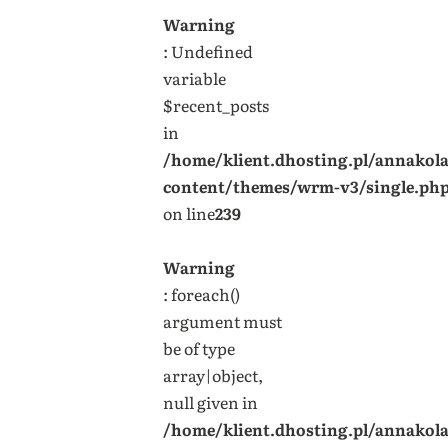
Warning
: Undefined
variable
$recent_posts
in
/home/klient.dhosting.pl/annakol
content/themes/wrm-v3/single.ph
on line
239
Warning
: foreach()
argument must
be of type
array|object,
null given in
/home/klient.dhosting.pl/annakol