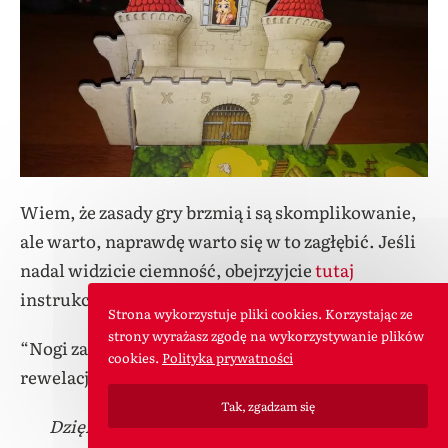
Wiem, że zasady gry brzmią i są skomplikowanie,
ale warto, naprawdę warto się w to zagłębić. Jeśli
nadal widzicie ciemność, obejrzyjcie
tutaj
instrukcję wideo.
Strona wykorzystuje pliki cookies. Korzystając ze
strony wyrażasz zgodę na wykorzystywanie plików
“Nogi za pas!” gra na poziomie eksperckim –
cookies.
Polityka prywatności
rewelacja!
Tak, zgadzam się
Dziękuję wydawnictwu Nasza Księgarnia za