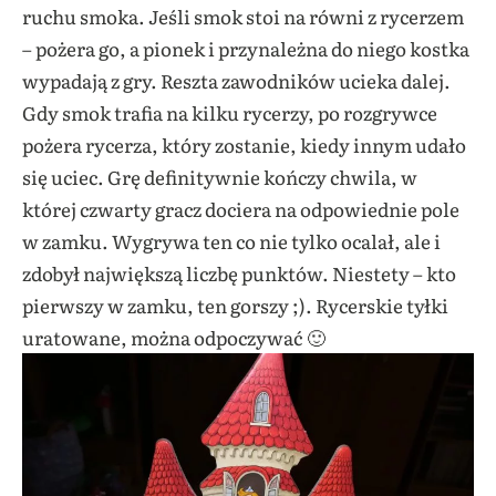
ruchu smoka. Jeśli smok stoi na równi z rycerzem
– pożera go, a pionek i przynależna do niego kostka
wypadają z gry. Reszta zawodników ucieka dalej.
Gdy smok trafia na kilku rycerzy, po rozgrywce
pożera rycerza, który zostanie, kiedy innym udało
się uciec. Grę definitywnie kończy chwila, w
której czwarty gracz dociera na odpowiednie pole
w zamku. Wygrywa ten co nie tylko ocalał, ale i
zdobył największą liczbę punktów. Niestety – kto
pierwszy w zamku, ten gorszy ;). Rycerskie tyłki
uratowane, można odpoczywać 🙂