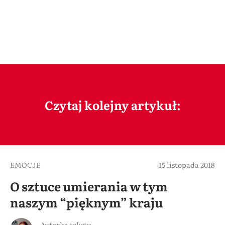
Czytaj kolejny artykuł:
EMOCJE
15 listopada 2018
O sztuce umierania w tym
naszym “pięknym” kraju
Autorka tekstu