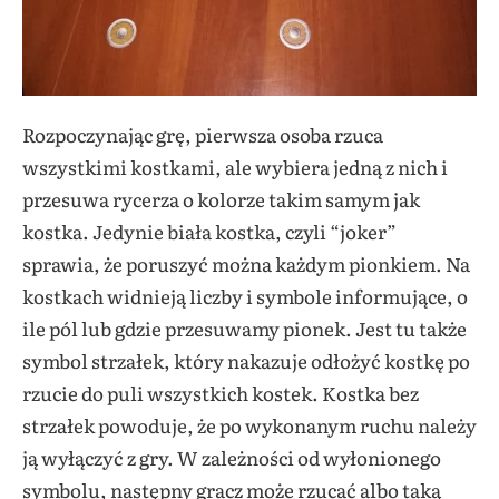
Rozpoczynając grę, pierwsza osoba rzuca
wszystkimi kostkami, ale wybiera jedną z nich i
przesuwa rycerza o kolorze takim samym jak
kostka. Jedynie biała kostka, czyli “joker”
sprawia, że poruszyć można każdym pionkiem. Na
kostkach widnieją liczby i symbole informujące, o
ile pól lub gdzie przesuwamy pionek. Jest tu także
symbol strzałek, który nakazuje odłożyć kostkę po
rzucie do puli wszystkich kostek. Kostka bez
strzałek powoduje, że po wykonanym ruchu należy
ją wyłączyć z gry. W zależności od wyłonionego
symbolu, następny gracz może rzucać albo taką