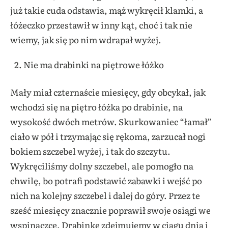
już takie cuda odstawia, mąż wykręcił klamki, a
łóżeczko przestawił w inny kąt, choć i tak nie
wiemy, jak się po nim wdrapał wyżej.
Nie ma drabinki na piętrowe łóżko
Mały miał czternaście miesięcy, gdy obcykał, jak
wchodzi się na piętro łóżka po drabinie, na
wysokość dwóch metrów. Skurkowaniec “łamał”
ciało w pół i trzymając się rękoma, zarzucał nogi
bokiem szczebel wyżej, i tak do szczytu.
Wykręciliśmy dolny szczebel, ale pomogło na
chwilę, bo potrafi podstawić zabawki i wejść po
nich na kolejny szczebel i dalej do góry. Przez te
sześć miesięcy znacznie poprawił swoje osiągi we
wspinaczce. Drabinkę zdejmujemy w ciągu dnia i