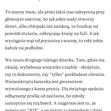
To znaczy mam, ale przez jakiś czas zakręconą przy
głównym zaworze, bo jak sobie mały otworzy
drzwi, albo chłopaki nie zamkną, to funduje mi
powódź stulecia, odkręcając krany na full. A jak
wyciągnie wąż od prysznica z wanny, to robi sobie
kałuże na podłodze.
Nie znam drugiego takiego dziecka. Tam, gdzie ma
okazję, wybebesza wszystko z szafek – obojętnie,
czy to dokumenty, czy “tylko” poskładane ubrania.
Niezamknięta łazienka jest gwarantem
wywalonego z kosza prania. Dla świętego spokoju
odłączamy pralkę od zasilania, bo młody
namiętnie się nią bawił. A najgorsze jest to, że
mówię mu “NIE”, a on patrzy z uśmiechem i dalej