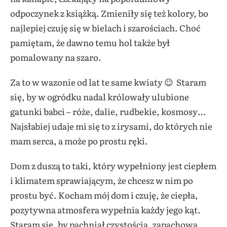
odpoczynek z książką. Zmieniły się też kolory, bo
najlepiej czuję się w bielach i szarościach. Choć
pamiętam, że dawno temu hol także był
pomalowany na szaro.
Za to w wazonie od lat te same kwiaty 😉 Staram
się, by w ogródku nadal królowały ulubione
gatunki babci – róże, dalie, rudbekie, kosmosy…
Najsłabiej udaje mi się to z irysami, do których nie
mam serca, a może po prostu ręki.
Dom z duszą to taki, który wypełniony jest ciepłem
i klimatem sprawiającym, że chcesz w nim po
prostu być. Kocham mój dom i czuję, że ciepła,
pozytywna atmosfera wypełnia każdy jego kąt.
Staram się, by pachniał czystością, zapachową