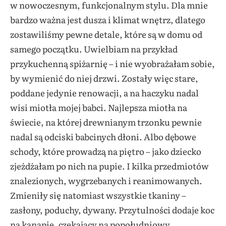
w nowoczesnym, funkcjonalnym stylu. Dla mnie
bardzo ważna jest dusza i klimat wnętrz, dlatego
zostawiliśmy pewne detale, które są w domu od
samego początku. Uwielbiam na przykład
przykuchenną spiżarnię – i nie wyobrażałam sobie,
by wymienić do niej drzwi. Zostały więc stare,
poddane jedynie renowacji, a na haczyku nadal
wisi miotła mojej babci. Najlepsza miotła na
świecie, na której drewnianym trzonku pewnie
nadal są odciski babcinych dłoni. Albo dębowe
schody, które prowadzą na piętro – jako dziecko
zjeżdżałam po nich na pupie. I kilka przedmiotów
znalezionych, wygrzebanych i reanimowanych.
Zmieniły się natomiast wszystkie tkaniny –
zasłony, poduchy, dywany. Przytulności dodaje koc
na kanapie, czekający na popołudniowy