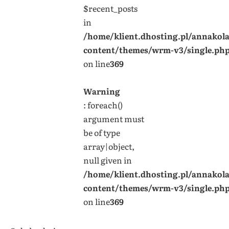
$recent_posts
in
/home/klient.dhosting.pl/annakol
content/themes/wrm-v3/single.ph
on line
369
Warning
: foreach()
argument must
be of type
array|object,
null given in
/home/klient.dhosting.pl/annakol
content/themes/wrm-v3/single.ph
on line
369