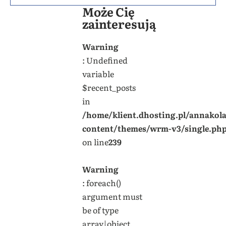
Może Cię
zainteresują
Warning
: Undefined
variable
$recent_posts
in
/home/klient.dhosting.pl/annakol
content/themes/wrm-v3/single.ph
on line
239
Warning
: foreach()
argument must
be of type
array|object,