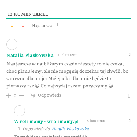
12
KOMENTARZE
Najstarsze
Natalia Piaskowska
9 lata temu
Nas jeszcze w najbliższym czasie niestety to nie czeka,
choć planujemy, ale nie mogę się doczekać tej chwili, bo
zarówno dla mojej Małej jak i dla mnie będzie to
pierwszy raz 😀 Co najwyżej razem poryczymy 😀
Odpowiedz
0
W roli mamy - wrolimamy.pl
9 lata temu
Odpowiedź do
Natalia Piaskowska
To szybkiego spełnienia marzeń! 🙂