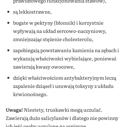
prawidłowego funkcjonowania stawów),
są lekkostrawne,
bogate w pektyny (błonnik) i korzystnie
wpływają na układ sercowo-naczyniowy,
zmniejszając stężenie cholesterolu,
zapobiegają powstawaniu kamienia na zębach i
wykazują właściwości wybielające, ponieważ
zawierają kwasy owocowe,
dzięki właściwościom antybakteryjnym leczą
zapalenie dziąseł i usuwają toksyny z układu
krwionośnego.
Uwaga!
Niestety, truskawki mogą uczulać.
Zawierają dużo salicylanów i dlatego nie powinny
ich jeść osoby uczulone na aspirynę.