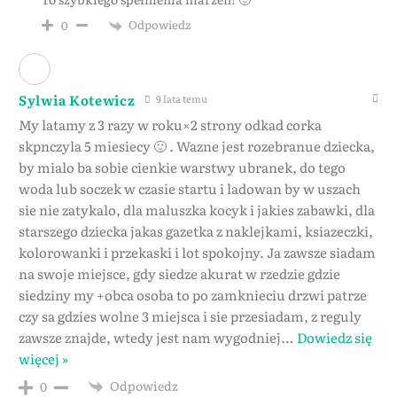
Odpowiedz
0
Sylwia Kotewicz
9 lata temu
My latamy z 3 razy w roku×2 strony odkad corka
skpnczyla 5 miesiecy 🙂 . Wazne jest rozebranue dziecka,
by mialo ba sobie cienkie warstwy ubranek, do tego
woda lub soczek w czasie startu i ladowan by w uszach
sie nie zatykalo, dla maluszka kocyk i jakies zabawki, dla
starszego dziecka jakas gazetka z naklejkami, ksiazeczki,
kolorowanki i przekaski i lot spokojny. Ja zawsze siadam
na swoje miejsce, gdy siedze akurat w rzedzie gdzie
siedziny my +obca osoba to po zamknieciu drzwi patrze
czy sa gdzies wolne 3 miejsca i sie przesiadam, z reguly
zawsze znajde, wtedy jest nam wygodniej
…
Dowiedz się
więcej »
Odpowiedz
0