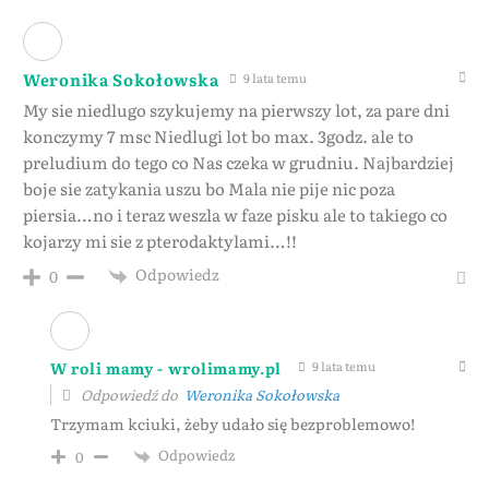
Weronika Sokołowska
9 lata temu
My sie niedlugo szykujemy na pierwszy lot, za pare dni
konczymy 7 msc Niedlugi lot bo max. 3godz. ale to
preludium do tego co Nas czeka w grudniu. Najbardziej
boje sie zatykania uszu bo Mala nie pije nic poza
piersia…no i teraz weszla w faze pisku ale to takiego co
kojarzy mi sie z pterodaktylami…!!
Odpowiedz
0
W roli mamy - wrolimamy.pl
9 lata temu
Odpowiedź do
Weronika Sokołowska
Trzymam kciuki, żeby udało się bezproblemowo!
Odpowiedz
0