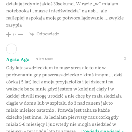
działają jedynie jakieś 39sekund. W razie „w” mialam
notebooka i „masze i niedźwiedzia” na usb… ale
najlepiej uspokaja mojego potwora lądowanie …zwykle
zasypia
Odpowiedz
0
Agata Aga
9 lata temu
Gdy latasz z dzieckiem to masz stres ale to nic w
porównaniu gdy puszczasz dziecko z kimś innym… dziś
córka ( 5 lat) leci z moja przyjaciolka i jej dziecmi na
wakacje be ze mnie gdyż jestem w kolejnej ciąży i w
każdej chwili mogę urodzić a nie chcę by mała siedziała
ciągle w domu lub w szpitalu do 3 nad ranem jak to
miało miejsce ostatnio . Prawda jest taka ze każde
dziecko jest inne. Ja lecialam pierwszy raz z córką gdy
miała 5-6 miesięcy i juz wtedy nie mogła usiedzieć w
miejscu – teraz gdy lata to zawsze
…
Dowiedz się więcej »