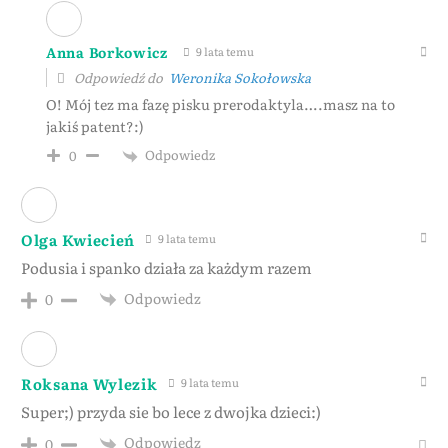
Anna Borkowicz
9 lata temu
Odpowiedź do
Weronika Sokołowska
O! Mój tez ma fazę pisku prerodaktyla….masz na to
jakiś patent?:)
Odpowiedz
0
Olga Kwiecień
9 lata temu
Podusia i spanko działa za każdym razem
Odpowiedz
0
Roksana Wylezik
9 lata temu
Super;) przyda sie bo lece z dwojka dzieci:)
Odpowiedz
0