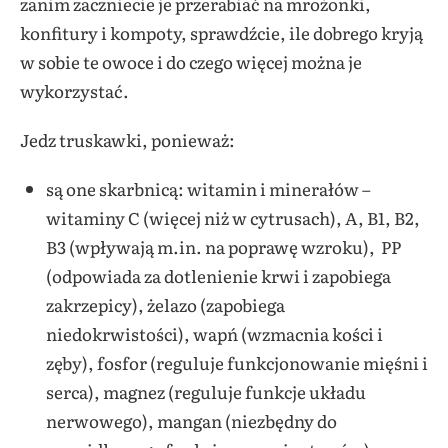
zanim zaczniecie je przerabiać na mrożonki,
konfitury i kompoty, sprawdźcie, ile dobrego kryją
w sobie te owoce i do czego więcej można je
wykorzystać.
Jedz truskawki, ponieważ:
są one skarbnicą: witamin i minerałów –
witaminy C (więcej niż w cytrusach), A, B1, B2,
B3 (wpływają m.in. na poprawę wzroku), PP
(odpowiada za dotlenienie krwi i zapobiega
zakrzepicy), żelazo (zapobiega
niedokrwistości), wapń (wzmacnia kości i
zęby), fosfor (reguluje funkcjonowanie mięśni i
serca), magnez (reguluje funkcje układu
nerwowego), mangan (niezbędny do