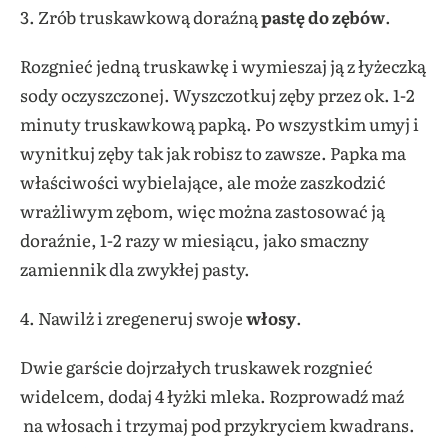
3. Zrób truskawkową doraźną
pastę do zębów
.
Rozgnieć jedną truskawkę i wymieszaj ją z łyżeczką
sody oczyszczonej. Wyszczotkuj zęby przez ok. 1-2
minuty truskawkową papką. Po wszystkim umyj i
wynitkuj zęby tak jak robisz to zawsze. Papka ma
właściwości wybielające, ale może zaszkodzić
wrażliwym zębom, więc można zastosować ją
doraźnie, 1-2 razy w miesiącu, jako smaczny
zamiennik dla zwykłej pasty.
4. Nawilż i zregeneruj swoje
włosy
.
Dwie garście dojrzałych truskawek rozgnieć
widelcem, dodaj 4 łyżki mleka. Rozprowadź maź
na włosach i trzymaj pod przykryciem kwadrans.