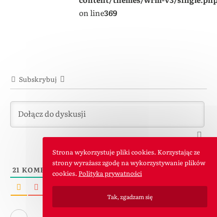
on line
369
Subskrybuj
Strona wykorzystuje pliki cookies. Korzystając ze
strony wyrażasz zgodę na wykorzystywanie plików
21
KOMENTARZE
cookies.
Polityka prywatności
Najstarsze
Tak, zgadzam się