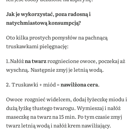
Jak je wykorzystać, poza radosną i
natychmiastową konsumpcją?
Oto kilka prostych pomysłów na pachnącą
truskawkami pielęgnację:
1.Nałóż
na twarz
rozgniecione owoce, poczekaj aż
wyschną. Następnie zmyj je letnią wodą.
2. Truskawki + miód =
nawilżona cera
.
Owoce rozgnieć widelcem, dodaj łyżeczkę miodu i
dużą łyżkę tłustego twarogu. Wymieszaj i nałóż
maseczkę na twarz na 15 min. Po tym czasie zmyj
twarz letnią wodą i nałóż krem nawilżający.