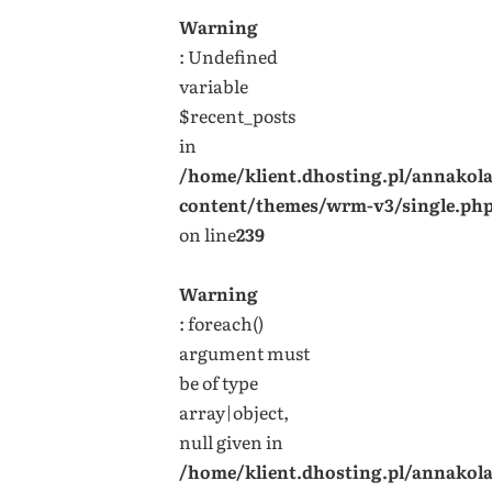
Warning
: Undefined
variable
$recent_posts
in
/home/klient.dhosting.pl/annakol
content/themes/wrm-v3/single.ph
on line
239
Warning
: foreach()
argument must
be of type
array|object,
null given in
/home/klient.dhosting.pl/annakol