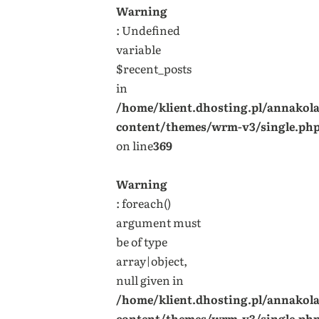
Warning
: Undefined
variable
$recent_posts
in
/home/klient.dhosting.pl/annakol
content/themes/wrm-v3/single.ph
on line
369
Warning
: foreach()
argument must
be of type
array|object,
null given in
/home/klient.dhosting.pl/annakol
content/themes/wrm-v3/single.ph