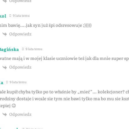
Odpowiedz
kol
9 lata temu
nim bawię….jak syn już śpi odsresowuje ;)))))
Odpowiedz
Bagińska
9 lata temu
atne mają i w mojej klasie uczniowie też jak dla mnie super s
Odpowiedz
Ka
9 lata temu
e kupił chyba tylko po to właśnie by „mieć”… kolekcjoner? 
 rodziny dostaje i wcale sie tym nie bawi tylko ma bo mu sie ks
lepiej 😉
Odpowiedz
9 lata temu