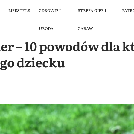
LIFESTYLE
ZDROWIE I
STREFA GIER I
PATR
URODA
ZABAW
er – 10 powodów dla k
 go dziecku