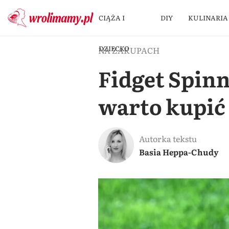
CIĄŻA I
DIY
KULINARIA
DZIECKO
NA ZAKUPACH
Fidget Spinn
warto kupić
Autorka tekstu
Basia Heppa-Chudy