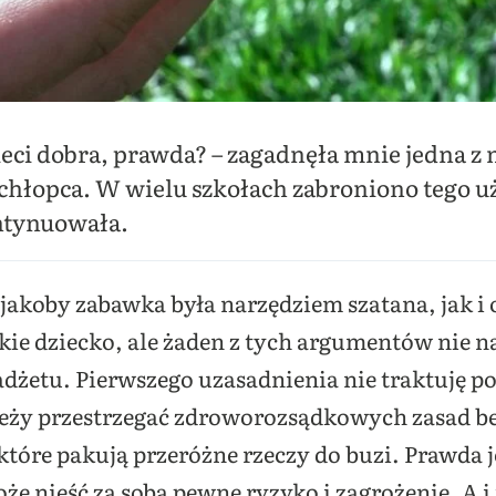
zieci dobra, prawda? – zagadnęła mnie jedna 
 chłopca. W wielu szkołach zabroniono tego uż
ntynuowała.
jakoby zabawka była narzędziem szatana, jak i
ie dziecko, ale żaden z tych argumentów nie 
adżetu. Pierwszego uzasadnienia nie traktuję p
eży przestrzegać zdroworozsądkowych zasad be
tóre pakują przeróżne rzeczy do buzi.
Prawda j
e nieść za sobą pewne ryzyko i zagrożenie. A i