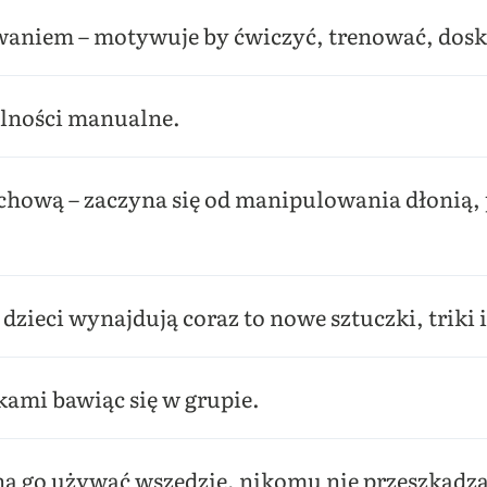
zwaniem – motywuje by ćwiczyć, trenować, dosko
olności manualne.
hową – zaczyna się od manipulowania dłonią,
zieci wynajdują coraz to nowe sztuczki, triki 
ikami bawiąc się w grupie.
żna go używać wszędzie, nikomu nie przeszkadza