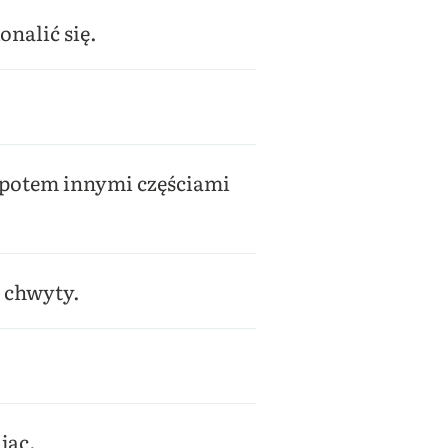
nalić się.
 potem innymi częściami
i chwyty.
jąc.