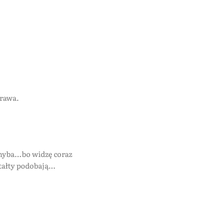
prawa.
chyba…bo widzę coraz
ztałty podobają…