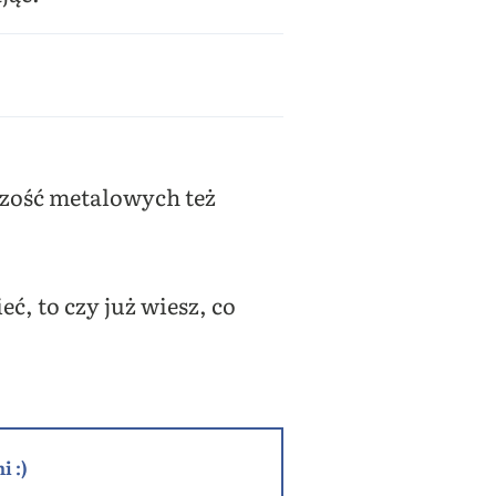
szość metalowych też
ć, to czy już wiesz, co
i :)