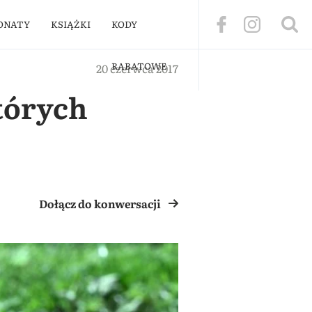
ONATY
KSIĄŻKI
KODY
RABATOWE
20 czerwca 2017
tórych
Dołącz do konwersacji