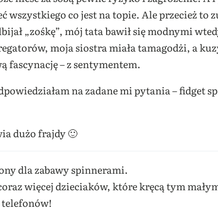
ć wszystkiego co jest na topie. Ale przecież to
bijał „zośkę”, mój tata bawił się modnymi wted
gregatorów, moja siostra miała tamagodżi, a ku
wą fascynację – z sentymentem.
odpowiedziałam na zadane mi pytania – fidget 
ia dużo frajdy 🙂
fony dla zabawy spinnerami.
coraz więcej dzieciaków, które kręcą tym małym
 telefonów!