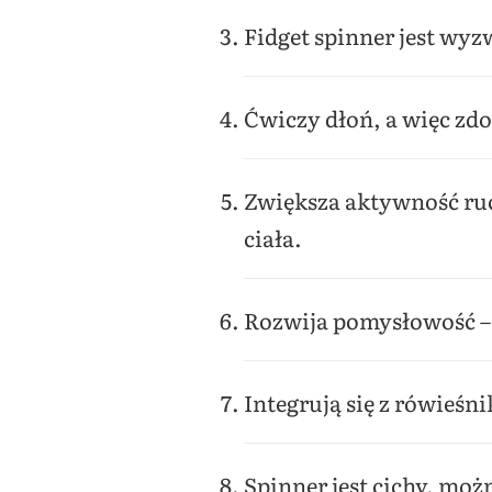
Fidget spinner jest wy
Ćwiczy dłoń, a więc zd
Zwiększa aktywność ruc
ciała.
Rozwija pomysłowość – d
Integrują się z rówieśn
Spinner jest cichy, mo