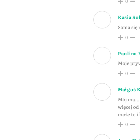
0
Kasia So
Sama się 
0
Paulina 
Moje pryw
0
Małgoś 
Mój ma…al
więcej od
może to i 
0