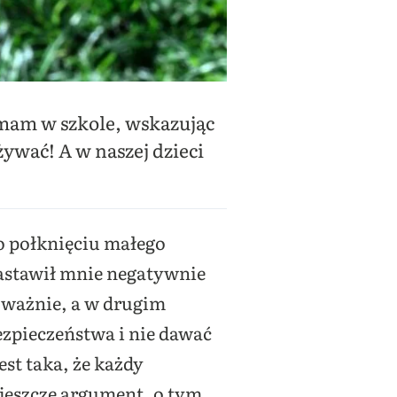
z mam w szkole, wskazując
ywać! A w naszej dzieci
 o połknięciu małego
nastawił mnie negatywnie
oważnie, a w drugim
zpieczeństwa i nie dawać
est taka, że każdy
 jeszcze argument, o tym,