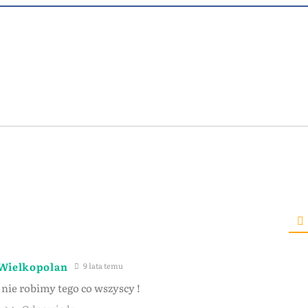
 Wielkopolan
9 lata temu
 nie robimy tego co wszyscy !