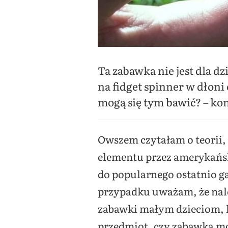
Ta zabawka nie jest dla d
na fidget spinner w dłoni
mogą się tym bawić? – ko
Owszem czytałam o teorii, 
elementu przez amerykańsk
do popularnego ostatnio g
przypadku uważam, że nal
zabawki małym dzieciom, k
przedmiot, czy zabawka moż